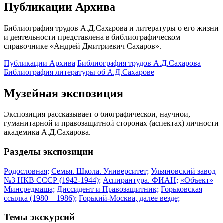
Публикации Архива
Библиография трудов А.Д.Сахарова и литературы о его жизни
и деятельности представлена в библиографическом
справочнике «Андрей Дмитриевич Сахаров».
Публикации Архива
Библиография трудов А.Д.Сахарова
Библиография литературы об А.Д.Сахарове
Музейная экспозиция
Экспозиция рассказывает о биографической, научной,
гуманитарной и правозащитной сторонах (аспектах) личности
академика А.Д.Сахарова.
Разделы экспозиции
Родословная;
Семья. Школа. Университет;
Ульяновский завод
№3 НКВ СССР (1942-1944);
Аспирантура. ФИАН;
«Объект»
Минсредмаша;
Диссидент и Правозащитник;
Горьковская
ссылка (1980 – 1986);
Горький-Москва, далее везде;
Темы экскурсий