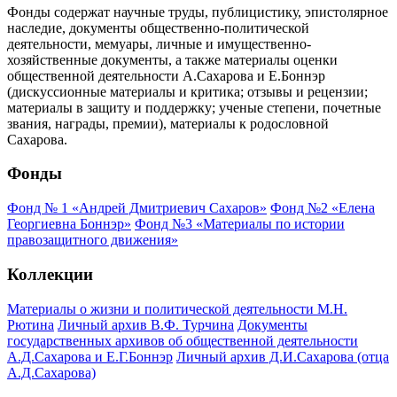
Фонды содержат научные труды, публицистику, эпистолярное
наследие, документы общественно-политической
деятельности, мемуары, личные и имущественно-
хозяйственные документы, а также материалы оценки
общественной деятельности А.Сахарова и Е.Боннэр
(дискуссионные материалы и критика; отзывы и рецензии;
материалы в защиту и поддержку; ученые степени, почетные
звания, награды, премии), материалы к родословной
Сахарова.
Фонды
Фонд № 1 «Андрей Дмитриевич Сахаров»
Фонд №2 «Елена
Георгиевна Боннэр»
Фонд №3 «Материалы по истории
правозащитного движения»
Коллекции
Материалы о жизни и политической деятельности М.Н.
Рютина
Личный архив В.Ф. Турчина
Документы
государственных архивов об общественной деятельности
А.Д.Сахарова и Е.Г.Боннэр
Личный архив Д.И.Сахарова (отца
А.Д.Сахарова)