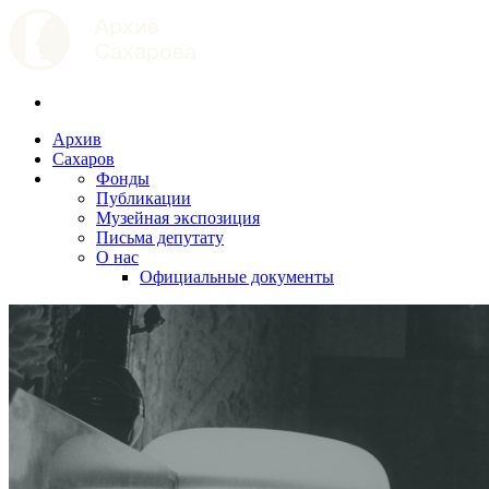
Архив
Сахаров
Фонды
Публикации
Музейная экспозиция
Письма депутату
О нас
Официальные документы