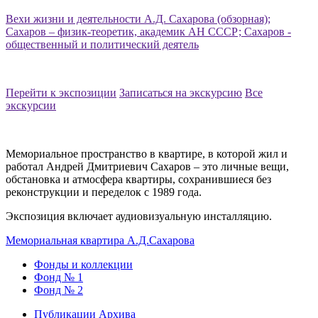
Вехи жизни и деятельности А.Д. Сахарова (обзорная);
Сахаров – физик-теоретик, академик АН СССР;
Сахаров -
общественный и политический деятель
Перейти к экспозиции
Записаться на экскурсию
Все
экскурсии
Мемориальное пространство в квартире, в которой жил и
работал Андрей Дмитриевич Сахаров – это личные вещи,
обстановка и атмосфера квартиры, сохранившиеся без
реконструкции и переделок с 1989 года.
Экспозиция включает аудиовизуальную инсталляцию.
Мемориальная квартира А.Д.Сахарова
Фонды и коллекции
Фонд № 1
Фонд № 2
Публикации Архива