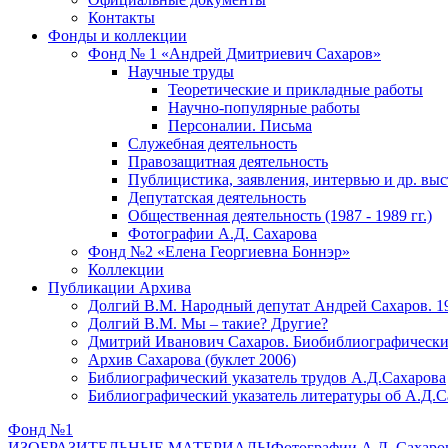
Контакты
Фонды и коллекции
Фонд № 1 «Андрей Дмитриевич Сахаров»
Научные труды
Теоретические и прикладные работы
Научно-популярные работы
Персоналии. Письма
Служебная деятельность
Правозащитная деятельность
Публицистика, заявления, интервью и др. вы
Депутатская деятельность
Общественная деятельность (1987 - 1989 гг.)
Фотографии А.Д. Сахарова
Фонд №2 «Елена Георгиевна Боннэр»
Коллекции
Публикации Архива
Долгий В.М. Народный депутат Андрей Сахаров. 1
Долгий В.М. Мы – такие? Другие?
Дмитрий Иванович Сахаров. Биобиблиографически
Архив Сахарова (буклет 2006)
Библиографический указатель трудов А.Д.Сахарова
Библиографический указатель литературы об А.Д.С
Фонд №1
ИЗОБРАЗИТЕЛЬНЫЕ МАТЕРИАЛЫ
Фотографии А.Д. Сахаро