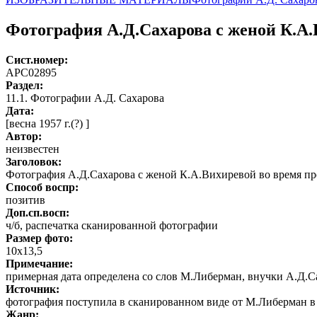
Фотография А.Д.Сахарова с женой К.А.
Сист.номер:
АРС02895
Раздел:
11.1. Фотографии А.Д. Сахарова
Дата:
[весна 1957 г.(?) ]
Автор
:
неизвестен
Заголовок:
Фотография А.Д.Сахарова с женой К.А.Вихиревой во время пр
Способ воспр:
позитив
Доп.сп.восп:
ч/б, распечатка сканированной фотографии
Размер фото:
10х13,5
Примечание:
примерная дата определена со слов М.Либерман, внучки А.Д.С
Источник:
фотография поступила в сканированном виде от М.Либерман в 
Жанр: