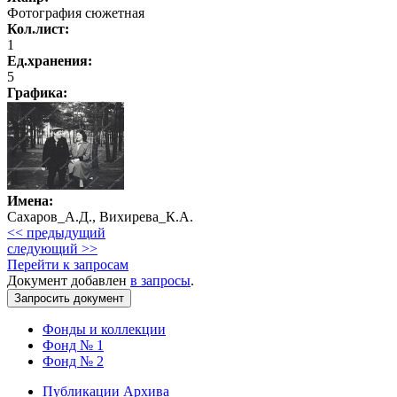
Фотография сюжетная
Кол.лист:
1
Ед.хранения:
5
Графика
:
Имена:
Сахаров_А.Д., Вихирева_К.А.
<< предыдущий
следующий >>
Перейти к запросам
Документ добавлен
в запросы
.
Фонды и коллекции
Фонд № 1
Фонд № 2
Публикации Архива