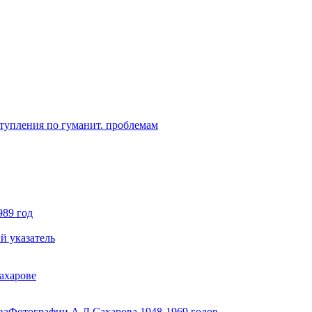
ступления по гуманит. проблемам
989 год
й указатель
ахарове
ва
Фотографии А.Д.Сахарова 1948-1969 годов