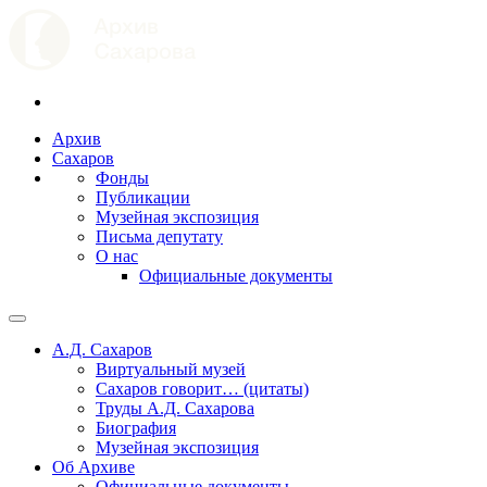
Архив
Сахаров
Фонды
Публикации
Музейная экспозиция
Письма депутату
О нас
Официальные документы
А.Д. Сахаров
Виртуальный музей
Сахаров говорит… (цитаты)
Труды А.Д. Сахарова
Биография
Музейная экспозиция
Об Архиве
Официальные документы