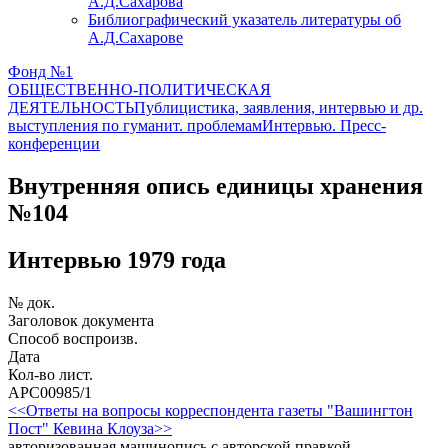
А.Д.Сахарова
Библиографический указатель литературы об
А.Д.Сахарове
Фонд №1
ОБЩЕСТВЕННО-ПОЛИТИЧЕСКАЯ
ДЕЯТЕЛЬНОСТЬ
Публицистика, заявления, интервью и др.
выступления по гуманит. проблемам
Интервью. Пресс-
конференции
Внутренняя опись единицы хранения
№104
Интервью 1979 года
№ док.
Заголовок документа
Способ воспроизв.
Дата
Кол-во лист.
АРС00985/1
<<Ответы на вопросы корреспондента газеты "Вашингтон
Пост" Кевина Клоуза>>
авторизованная машинопись с авторской правкой