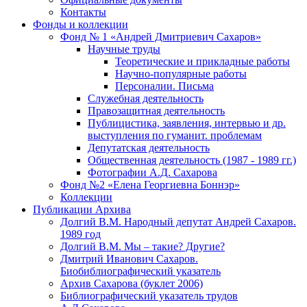
Контакты
Фонды и коллекции
Фонд № 1 «Андрей Дмитриевич Сахаров»
Научные труды
Теоретические и прикладные работы
Научно-популярные работы
Персоналии. Письма
Служебная деятельность
Правозащитная деятельность
Публицистика, заявления, интервью и др.
выступления по гуманит. проблемам
Депутатская деятельность
Общественная деятельность (1987 - 1989 гг.)
Фотографии А.Д. Сахарова
Фонд №2 «Елена Георгиевна Боннэр»
Коллекции
Публикации Архива
Долгий В.М. Народный депутат Андрей Сахаров.
1989 год
Долгий В.М. Мы – такие? Другие?
Дмитрий Иванович Сахаров.
Биобиблиографический указатель
Архив Сахарова (буклет 2006)
Библиографический указатель трудов