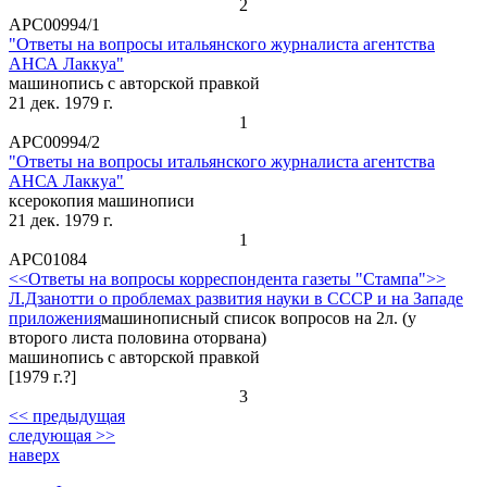
2
АРС00994/1
"Ответы на вопросы итальянского журналиста агентства
АНСА Лаккуа"
машинопись с авторской правкой
21 дек. 1979 г.
1
АРС00994/2
"Ответы на вопросы итальянского журналиста агентства
АНСА Лаккуа"
ксерокопия машинописи
21 дек. 1979 г.
1
АРС01084
<<Ответы на вопросы корреспондента газеты "Стампа">>
Л.Дзанотти о проблемах развития науки в СССР и на Западе
приложения
машинописный список вопросов на 2л. (у
второго листа половина оторвана)
машинопись с авторской правкой
[1979 г.?]
3
<< предыдущая
следующая >>
наверх