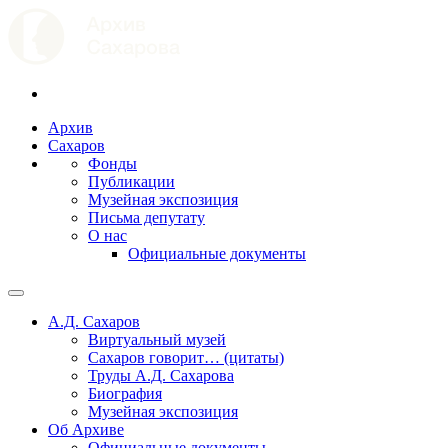
Архив
Сахаров
Фонды
Публикации
Музейная экспозиция
Письма депутату
О нас
Официальные документы
А.Д. Сахаров
Виртуальный музей
Сахаров говорит… (цитаты)
Труды А.Д. Сахарова
Биография
Музейная экспозиция
Об Архиве
Официальные документы