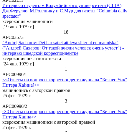
АРС02211
Интервью студентам Колумбийского университета (США)
Дж.Ферулло, М.Роллнику и С.Мур для газеты "Columbia daily
spectator"
ксерокопия машинописи
[19 янв. 1979 г.]
18
АРС03573
"Andrej Sacharov: Det har sattet att leva sliter ut en manniska"
("Андрей Сахаров: От такой жизни человек очень устает") -
интервью шведской корреспондентке
ксерокопия печатного текста
[24 янв. 1979 г.]
1
АРС00990/1
<<Ответы на вопросы корреспондента журнала "Бизнес Уик"
Питера Ха[нна]>>
машинопись с авторской правкой
25 фев. 1979 г.
3
АРС00990/2
<<Ответы на вопросы корреспондента журнала "Бизнес Уик"
Питера Ханна>>
ксерокопия машинописи с авторской правкой
25 фев. 1979 г.