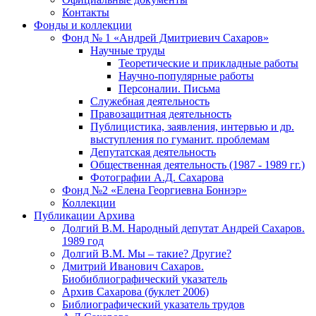
Контакты
Фонды и коллекции
Фонд № 1 «Андрей Дмитриевич Сахаров»
Научные труды
Теоретические и прикладные работы
Научно-популярные работы
Персоналии. Письма
Служебная деятельность
Правозащитная деятельность
Публицистика, заявления, интервью и др.
выступления по гуманит. проблемам
Депутатская деятельность
Общественная деятельность (1987 - 1989 гг.)
Фотографии А.Д. Сахарова
Фонд №2 «Елена Георгиевна Боннэр»
Коллекции
Публикации Архива
Долгий В.М. Народный депутат Андрей Сахаров.
1989 год
Долгий В.М. Мы – такие? Другие?
Дмитрий Иванович Сахаров.
Биобиблиографический указатель
Архив Сахарова (буклет 2006)
Библиографический указатель трудов