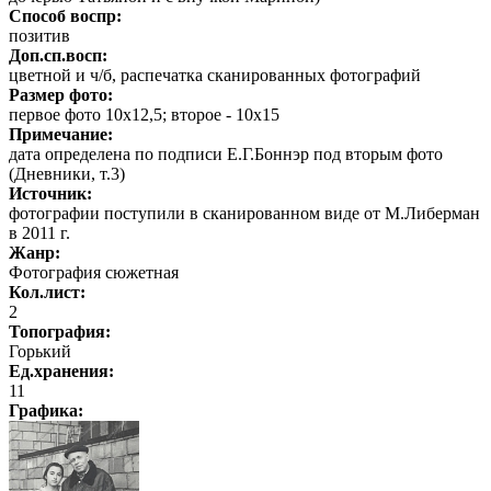
Способ воспр:
позитив
Доп.сп.восп:
цветной и ч/б, распечатка сканированных фотографий
Размер фото:
первое фото 10х12,5; второе - 10х15
Примечание:
дата определена по подписи Е.Г.Боннэр под вторым фото
(Дневники, т.3)
Источник:
фотографии поступили в сканированном виде от М.Либерман
в 2011 г.
Жанр:
Фотография сюжетная
Кол.лист:
2
Топография:
Горький
Ед.хранения:
11
Графика
: