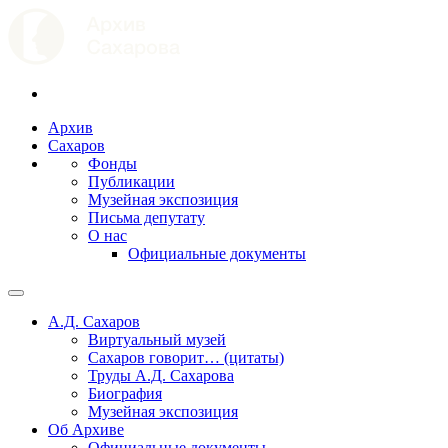
Архив
Сахаров
Фонды
Публикации
Музейная экспозиция
Письма депутату
О нас
Официальные документы
А.Д. Сахаров
Виртуальный музей
Сахаров говорит… (цитаты)
Труды А.Д. Сахарова
Биография
Музейная экспозиция
Об Архиве
Официальные документы