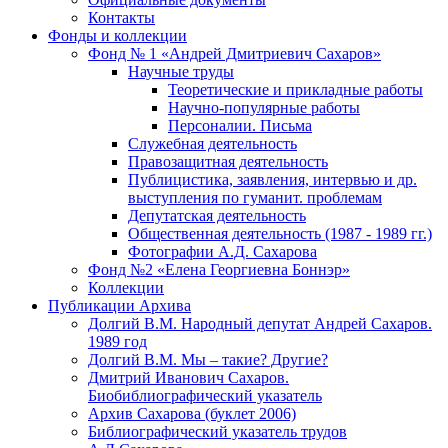
Контакты
Фонды и коллекции
Фонд № 1 «Андрей Дмитриевич Сахаров»
Научные труды
Теоретические и прикладные работы
Научно-популярные работы
Персоналии. Письма
Служебная деятельность
Правозащитная деятельность
Публицистика, заявления, интервью и др.
выступления по гуманит. проблемам
Депутатская деятельность
Общественная деятельность (1987 - 1989 гг.)
Фотографии А.Д. Сахарова
Фонд №2 «Елена Георгиевна Боннэр»
Коллекции
Публикации Архива
Долгий В.М. Народный депутат Андрей Сахаров.
1989 год
Долгий В.М. Мы – такие? Другие?
Дмитрий Иванович Сахаров.
Биобиблиографический указатель
Архив Сахарова (буклет 2006)
Библиографический указатель трудов