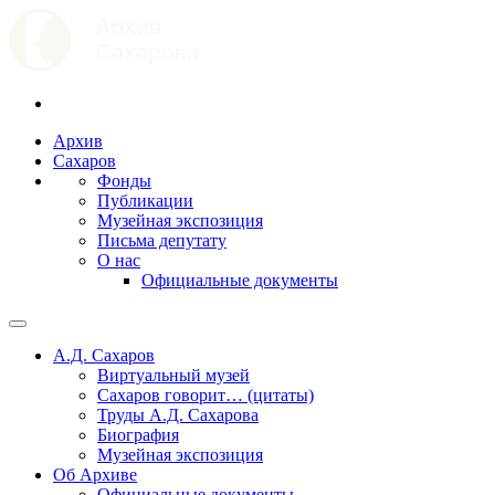
Архив
Сахаров
Фонды
Публикации
Музейная экспозиция
Письма депутату
О нас
Официальные документы
А.Д. Сахаров
Виртуальный музей
Сахаров говорит… (цитаты)
Труды А.Д. Сахарова
Биография
Музейная экспозиция
Об Архиве
Официальные документы