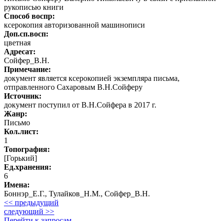
рукописью книги
Способ воспр:
ксерокопия авторизованной машинописи
Доп.сп.восп:
цветная
Адресат:
Сойфер_В.Н.
Примечание:
документ является ксерокопией экземпляра письма,
отправленного Сахаровым В.Н.Сойферу
Источник:
документ поступил от В.Н.Сойфера в 2017 г.
Жанр:
Письмо
Кол.лист:
1
Топография:
[Горький]
Ед.хранения:
6
Имена:
Боннэр_Е.Г., Тулайков_Н.М., Сойфер_В.Н.
<< предыдущий
следующий >>
Перейти к запросам