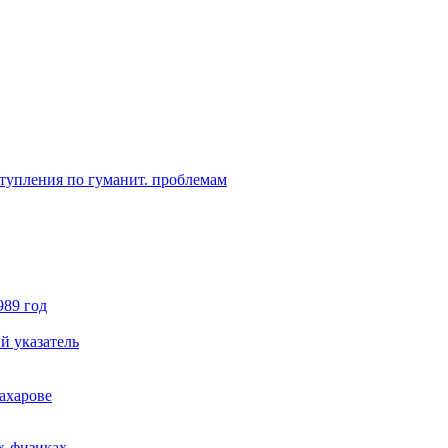
ступления по гуманит. проблемам
989 год
й указатель
ахарове
х-физиках