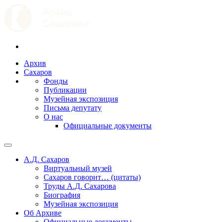
Архив
Сахаров
Фонды
Публикации
Музейная экспозиция
Письма депутату
О нас
Официальные документы
А.Д. Сахаров
Виртуальный музей
Сахаров говорит… (цитаты)
Труды А.Д. Сахарова
Биография
Музейная экспозиция
Об Архиве
Официальные документы