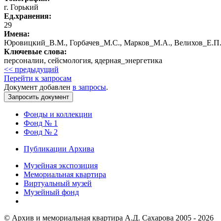
г. Горький
Ед.хранения:
29
Имена:
Юровицкий_В.М., Горбачев_М.С., Марков_М.А., Велихов_Е.П.
Ключевые слова:
персоналии, сейсмология, ядерная_энергетика
<< предыдущий
Перейти к запросам
Документ добавлен
в запросы
.
Фонды и коллекции
Фонд № 1
Фонд № 2
Публикации Архива
Музейная экспозиция
Мемориальная квартира
Виртуальный музей
Музейный фонд
© Архив и мемориальная квартира А.Д. Сахарова 2005 - 2026