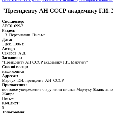
"Президенту АН СССР академику Г.И.
Сист.номер:
АРС01099/2
Раздел:
1.3. Персоналии. Письма
Дата:
1 дек. 1986 г.
Автор
:
Сахаров_А.Д.
Заголовок:
"Президенту АН СССР академику Г.И. Марчуку"
Способ воспр:
машинопись
Адресат:
Марчук_Г.И.-президент_АН_СССР
Приложения:
почтовое уведомление о вручении письма Марчуку (бланк запол
Жанр:
Письмо
Кол.лист:
5
Топография: