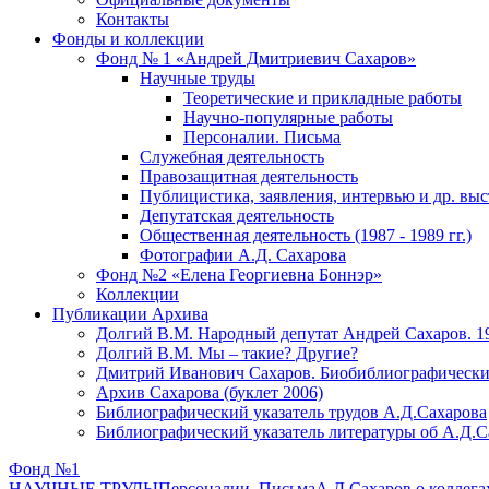
Контакты
Фонды и коллекции
Фонд № 1 «Андрей Дмитриевич Сахаров»
Научные труды
Теоретические и прикладные работы
Научно-популярные работы
Персоналии. Письма
Служебная деятельность
Правозащитная деятельность
Публицистика, заявления, интервью и др. вы
Депутатская деятельность
Общественная деятельность (1987 - 1989 гг.)
Фотографии А.Д. Сахарова
Фонд №2 «Елена Георгиевна Боннэр»
Коллекции
Публикации Архива
Долгий В.М. Народный депутат Андрей Сахаров. 1
Долгий В.М. Мы – такие? Другие?
Дмитрий Иванович Сахаров. Биобиблиографически
Архив Сахарова (буклет 2006)
Библиографический указатель трудов А.Д.Сахарова
Библиографический указатель литературы об А.Д.С
Фонд №1
НАУЧНЫЕ ТРУДЫ
Персоналии. Письма
А.Д.Сахаров о коллега