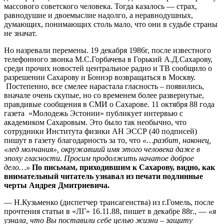
массового советского человека. Тогда казалось — страх,
равнодушие и двоемыслие надолго, а неравнодушных,
думающих, понимающих столь мало, что они в судьбе страны
не значат.
Но назревали перемены. 19 декабря 1986г, после известного
телефонного звонка М.С.Горбачева в Горький А.Д.Сахарову,
среди прочих новостей центральное радио и ТВ сообщило о
разрешении Сахарову и Боннэр возвращаться в Москву.
Постепенно, все смелее нарастала гласность – появились,
вначале очень скупые, но со временем более развернутые,
правдивые сообщения в СМИ о Сахарове. 11 октября 88 года
газета «Молодежь Эстонии» публикует интервью с
академиком Сахаровым. Это было так необычно, что
сотрудники Института физики АН ЭССР (40 подписей)
пишут в газету благодарность за то, что
«…разбит, наконец,
«лед молчания», окружавший имя этого человека даже в
эпоху гласности. Просим продолжить начатое доброе
дело…»
По письмам, приходившим к Сахарову, видно, как
внимательный читатель узнавал из печати подлинные
черты Андрея Дмитриевича.
— Н.Кузьменко (диспетчер трансагенства) из г.Гомель, после
прочтения статьи в «ЛГ» 16.11.88, пишет в декабре 88г., —
«я
узнала, что Вы поставили себе целью жизни – защиту