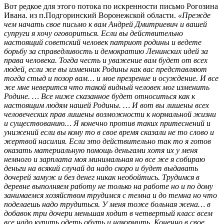
Вот редкое для этого потока по искренности письмо Рогозина
Ивана. из п.Подгоринский Воронежской области.
«Прежде
чем начать свое письмо к вам Андрей Дмитриевич и вашей
супруги я хочу оговориться. Если вы действительно
настоящий советский человек патриот родины и ведете
борьбу за справедливость и демократию Ленинских идей за
права человека. Тогда честь и уважение вам будет от всех
людей, если же вы изменник Родины как вас представляют
тогда стыд и позор вам… и мое презрение и осуждение. И все
же мне неверится что такой видный человек мог изменить
Родине. … Все ниже сказанное будет относиться как к
настоящим людям нашей Родины. … И вот вы лишены всех
человеческих прав лишены возможности к нормальной жизни
и существованию… Я конечно против таких притеснений и
унижений если вы кому то в свое время сказали не то слово и
жертвой насилия. Если это действительно так то я готов
оказать материальную помощь деньгами хотя их у меня
немного и зарплата моя минимальная но все же я собираю
деньги на всякий случай да надо скоро и будет выдавать
дочерей замуж и без денег никак необойтись. Трудимся в
деревне выполняем работу не только на работе но и по дому
занимаемся хозяйством трудимся с темна и до темна но что
поделаешь надо трудиться. У меня тоже больная жена… в
добавок три дочери меньшая ходит в четвертый класс всем
все надо купить одеть обуть и накормить. Конечно в свое