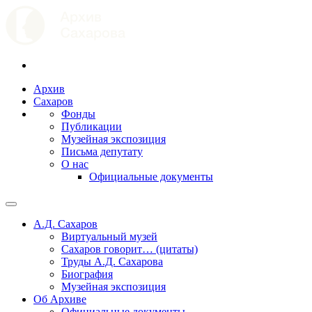
Архив
Сахаров
Фонды
Публикации
Музейная экспозиция
Письма депутату
О нас
Официальные документы
А.Д. Сахаров
Виртуальный музей
Сахаров говорит… (цитаты)
Труды А.Д. Сахарова
Биография
Музейная экспозиция
Об Архиве
Официальные документы