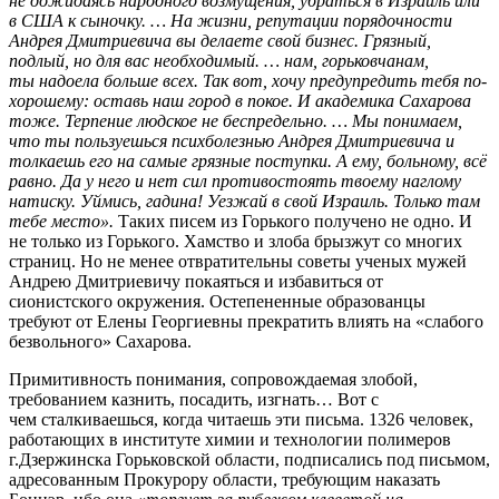
не дожидаясь народного возмущения, убраться в Израиль или
в США к сыночку. … На жизни, репутации порядочности
Андрея Дмитриевича вы делаете свой бизнес. Грязный,
подлый, но для вас необходимый. … нам, горьковчанам,
ты
надоела больше всех. Так вот, хочу предупредить тебя по-
хорошему: оставь наш город в покое. И академика
Сахарова
тоже. Терпение людское не беспредельно. … Мы понимаем,
что ты пользуешься психболезнью Андрея Дмитриевича и
толкаешь его на самые грязные поступки. А ему, больному, всё
равно. Да у него и нет сил
противостоять твоему наглому
натиску. Уймись, гадина! Уезжай в свой Израиль. Только там
тебе место».
Таких писем из Горького получено не одно. И
не только из Горького. Хамство и злоба брызжут со многих
страниц. Но не менее отвратительны советы ученых мужей
Андрею Дмитриевичу покаяться и избавиться от
сионистского окружения. Остепененные образованцы
требуют от Елены Георгиевны прекратить влиять на «слабого
безвольного» Сахарова.
Примитивность понимания, сопровождаемая злобой,
требованием казнить, посадить, изгнать… Вот с
чем сталкиваешься, когда читаешь эти письма. 1326 человек,
работающих в институте химии и технологии полимеров
г.Дзержинска Горьковской области, подписались под письмом,
адресованным Прокурору области, требующим наказать