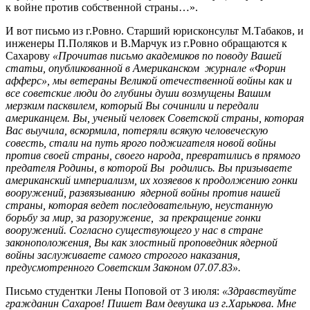
к войне против собственной страны…».
И вот письмо из г.Ровно. Старший юрисконсульт М.Табаков, и
инженеры П.Поляков и В.Марчук из г.Ровно обращаются к
Сахарову
«Прочитав письмо академиков по поводу Вашей
статьи, опубликованной в Американском
журнале «Форин
афферс», мы ветераны Великой отечественной войны как и
все советские люди до глубины души возмущены Вашим
мерзким пасквилем, который Вы сочинили и передали
американцем. Вы, ученый человек Советской страны, которая
Вас выучила, вскормила, потеряли всякую человеческую
совесть, стали на путь ярого поджигателя
новой войны
против своей страны, своего народа, превратились в прямого
предателя Родины, в которой Вы
родились. Вы призываете
американский империализм, их хозяевов к продолжению гонки
вооружений, развязыванию
ядерной войны против нашей
страны, которая ведет последовательную, неустанную
борьбу за мир, за разоружение, за прекращение гонки
вооружений. Согласно существующего у нас в стране
законоположения, Вы как злостный проповедник ядерной
войны заслуживаете самого строгого наказания,
предусмотренного Советским Законом 07.07.83».
Письмо студентки Лены Поповой от 3 июля:
«Здравствуйте
гражданин Сахаров! Пишет Вам девушка из г.Харькова. Мне