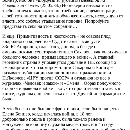
Боннэр, ибо она «
торгует за рубежом клеветой на
Советский Союз».
(25.05.84.) Но неверно называть это
требованием к власти, это не требование, а демонстрация
своей готовности принять любую жестокость, исходящую от
власти, это собачье угадывание поводка. Попробуйте
представить себя на этом собрании…
И ещё. Примитивность и жестокость – не совсем плод
«народного творчества» Судите сами – в августе
83г. Ю.Андропов, глава государства, в беседе с
американскими сенаторами описал Сахарова как «психически
больного человека, призывающего к войне». А главный
гебешник страны в упомянутом докладе в ПБ, сообщая о
«мероприятиях по компрометации Сахарова и Боннэр»
называет публикацию миллионными тиражами книги
Н.Яковлева «ЦРУ против СССР» и отрывков из нее в
журналах «Человек и закон» и «Смена». Образ полоумного
старика и дьявола в юбке – вот, что прочитывал читатель в
книге, журналах, перепечатках газет. Другой информации не
было.
А что бы сказали бывшие фронтовики, если бы знали, что
Елена Боннэр, когда началась война, в 18 лет
добровольно пошла в армию, была тяжело ранена и
контужена, всю войну служила медсестрой, и в 45 году
демобилизовалась в звании лейтенанта медицинской службы.