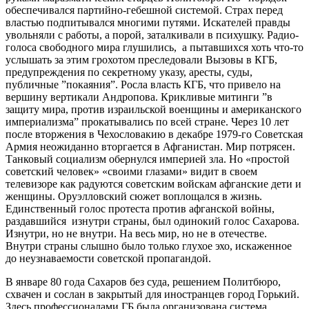
обеспечивался партийно-гебешной системой. Страх перед
властью подпитывался многими путями. Искателей правды
увольняли с работы, а порой, заталкивали в психушку. Радио-
голоса свободного мира глушились, а пытавшихся хоть что-то
услышать за этим грохотом преследовали Вызовы в КГБ,
предупреждения по секретному указу, аресты, суды,
публичные ”покаяния”. Росла власть КГБ, что привело на
вершину вертикали Андропова. Крикливые митинги ”в
защиту мира, против израильской военщины и американского
империализма” прокатывались по всей стране. Через 10 лет
после вторжения в Чехословакию в декабре 1979-го Советская
Армия неожиданно вторгается в Афганистан. Мир потрясен.
Танковый социализм обернулся империей зла. Но «простой
советский человек» «своими глазами» видит в своем
телевизоре как радуются советским войскам афганские дети и
женщины. Оруэлловский сюжет воплощался в жизнь.
Единственный голос протеста против афганской войны,
раздавшийся изнутри страны, был одинокий голос Сахарова.
Изнутри, но не внутри. На весь мир, но не в отечестве.
Внутри страны слышно было только глухое эхо, искаженное
до неузнаваемости советской пропагандой.
В январе 80 года Сахаров без суда, решением Политбюро,
схвачен и сослан в закрытый для иностранцев город Горький.
Здесь профессионалами ГБ была организована система