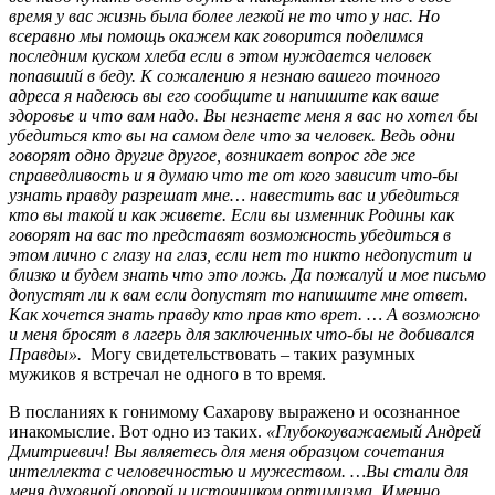
время у вас жизнь была более легкой не то что у нас. Но
всеравно мы помощь окажем как говорится поделимся
последним куском хлеба если в этом нуждается человек
попавший в беду. К сожалению я незнаю вашего точного
адреса я надеюсь вы его сообщите и напишите как ваше
здоровье и что вам надо. Вы незнаете меня я вас но хотел бы
убедиться кто вы на самом деле что за человек. Ведь одни
говорят одно другие другое, возникает вопрос где же
справедливость и я думаю что те от кого зависит что-бы
узнать правду разрешат мне… навестить вас и убедиться
кто вы такой и как живете. Если вы изменник Родины как
говорят на вас то представят возможность убедиться в
этом лично с глазу на глаз, если нет то никто недопустит и
близко и будем знать что это ложь. Да пожалуй и мое письмо
допустят ли к вам если допустят то напишите мне ответ.
Как хочется знать правду кто прав кто врет. … А возможно
и меня бросят в лагерь для заключенных что-бы не добивался
Правды».
Могу свидетельствовать – таких разумных
мужиков я встречал не одного в то время.
В посланиях к гонимому Сахарову выражено и осознанное
инакомыслие. Вот одно из таких.
«Глубокоуважаемый Андрей
Дмитриевич! Вы являетесь для меня образцом сочетания
интеллекта с человечностью и мужеством. …Вы стали для
меня духовной опорой и источником оптимизма. Именно