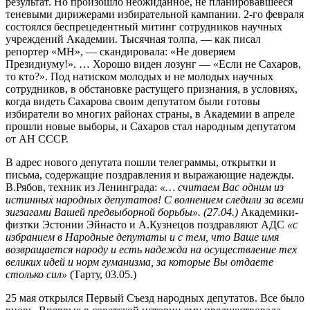
результат. Но произошло неожиданное, не планировавшееся
теневыми дирижерами избирательной кампании. 2-го февраля
состоялся беспрецедентный митинг сотрудников научных
учреждений Академии. Тысячная толпа, — как писал
репортер «МН», — скандировала: «Не доверяем
Президиуму!». … Хорошо виден лозунг — «Если не Сахаров,
то кто?». Под натиском молодых и не молодых научных
сотрудников, в обстановке растущего признания, в условиях,
когда видеть Сахарова своим депутатом были готовы
избиратели во многих районах страны, в Академии в апреле
прошли новые выборы, и Сахаров стал народным депутатом
от АН СССР.
В адрес нового депутата пошли телеграммы, открытки и
письма, содержащие поздравления и выражающие надежды.
В.Рябов, техник из Ленинграда:
«… считаем Вас одним из
истинных народных депутатов! С волнением следили за всеми
зигзагами Вашей предвыборной борьбы». (27.04.)
Академики-
физтки Эстонии Эйнасто и А.Кузнецов поздравляют АДС
«с
избранием в Народные депутаты и с тем, что Ваше имя
возвращается народу и есть надежда на осуществление тех
великих идей и норм гуманизма, за которые Вы отдаете
столько сил»
(Тарту, 03.05.)
25 мая открылся Первый Съезд народных депутатов. Все было