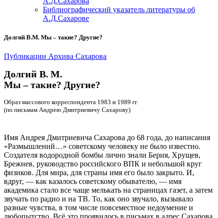
А.Д.Сахарова
Библиографический указатель литературы об
А.Д.Сахарове
Долгий В.М. Мы – такие? Другие?
Публикации Архива Сахарова
Долгий В. М.
Мы – такие? Другие?
Образ массового корреспондента 1983 и 1989 гг.
(по письмам Андрею Дмитриевичу Сахарову)
Имя Андрея Дмитриевича Сахарова до 68 года, до написания
«Размышлений…» советскому человеку не было известно.
Создателя водородной бомбы лично знали Берия, Хрущев,
Брежнев, руководство российского ВПК и небольшой круг
физиков. Для мира, для страны имя его было закрыто. И,
вдруг, — как казалось советскому обывателю, — имя
академика стало все чаще мелькать на страницах газет, а затем
звучать по радио и на ТВ. То, как оно звучало, вызывало
разные чувства, в том числе повсеместное недоумение и
любопытство. Всё это проявилось в письмах в адрес Сахарова