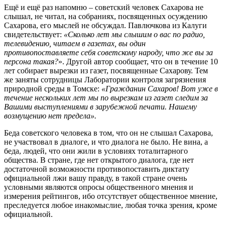
Ещё и ещё раз напомню – советский человек Сахарова не
слышал, не читал, на собраниях, посвященных осуждению
Сахарова, его мыслей не обсуждал. Павлючкова из Калуги
свидетельствует:
«Сколько лет мы слышим о вас по радио,
телевидению, читаем в газетах, вы один
противопоставляете себя советскому народу, что же вы за
персона
такая?
». Другой автор сообщает, что он в течение 10
лет собирает вырезки из газет, посвященные Сахарову. Тем
же заняты сотрудницы Лаборатории контроля загрязнения
природной среды в Томске:
«Гражданин Сахаров! Вот уже в
течение нескольких лет мы по вырезкам из газет следим за
Вашими выступлениями в зарубежной печати. Нашему
возмущению нет предела».
Беда советского человека в том, что он не слышал Сахарова,
не участвовал в диалоге, и что диалога не было. Не вина, а
беда, людей, что они жили в условиях тоталитарного
общества. В стране, где нет открытого диалога, где нет
достаточной возможности противопоставить диктату
официальной лжи вашу правду, в такой стране очень
условными являются опросы общественного мнения и
измерения рейтингов, ибо отсутствует общественное мнение,
преследуется любое инакомыслие, любая точка зрения, кроме
официальной.