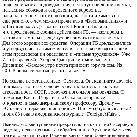
подслушивания, подглядывания, неотступной явной слежки,
негласных обысков и откровенного воровства,
насильственных госпитализаций, наглости и хамства и
ещё разного, о чем можно прочитать в «Воспоминаниях» и
«Дневниках» А.Д.Сахарова и Е.Г.Боннэр. Главное,
что преследовало своими действиями ГБ, — изолировать,
заставить замолчать, еще лучше сломать психологически.
Для этого хороши все средства. Операции ГБ докладывались
и утверждались на самом верху власти. Свое воздействие в
этом преследовании оказывали и «письма трудящихся». Уже
7-го февраля 80г. Андрей Дмитриевич записывает в
Дневнике: «Каждое утро почта приносит гору писем. Из
СССР большей частью ругательные…».
Но ссылка не останавливает Сахарова. Он, как никто другой,
понимал, что несет человечеству закрытость и растущая
агрессивность СССР, вооруженного ядерным оружием. С
помощью Елены Георгиевны Сахаров отправляет
открытое письмо американскому профессору Дреллу —
«Опасность термоядерной войны». Письмо опубликовано 22
июня 83 года в американском журнале “Foreign Affairs”.
Именно это выступление превратило поток писем Сахарову в
водопад, некое цунами. Из обработанных Архивом 4-х тысяч
писем, относящихся к Горьковской ссылки, более половины