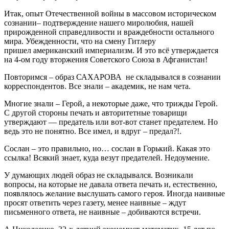
Итак, опыт Отечественной войны в массовом историческом
сознании– подтверждение нашего миролюбия, нашей
прирожденной справедливости и враждебности остального
мира. Убежденности, что на смену Гитлеру
пришел американский империализм. И это всё утверждается
на 4-ом году вторжения Советского Союза в Афганистан!
Повторимся – образ САХАРОВА не складывался в сознании
корреспондентов. Все знали – академик, не нам чета.
Многие знали – Герой, а некоторые даже, что трижды Герой.
С другой стороны печать и авторитетные товарищи
утверждают — предатель или вот-вот станет предателем. Но
ведь это не понятно. Все имел, и вдруг – предал?!.
Сослан – это правильно, но… сослан в Горький. Какая это
ссылка! Всякий знает, куда везут предателей. Недоумение.
У думающих людей образ не складывался. Возникали
вопросы, на которые не давала ответа печать и, естественно,
появлялось желание выслушать самого героя. Иногда наивные
просят ответить через газету, менее наивные – ждут
письменного ответа, не наивные – добиваются встречи.