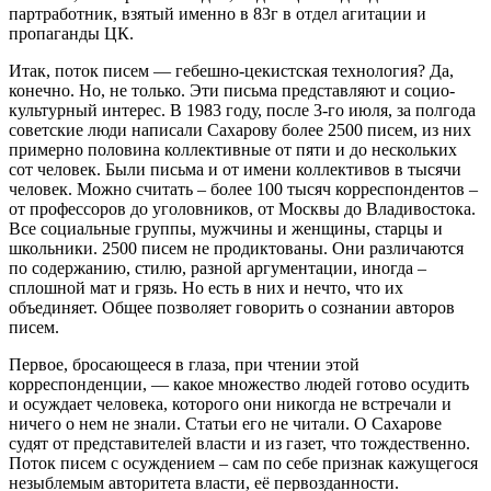
партработник, взятый именно в 83г в отдел агитации и
пропаганды ЦК.
Итак, поток писем — гебешно-цекистская технология? Да,
конечно. Но, не только. Эти письма представляют и социо-
культурный интерес. В 1983 году, после 3-го июля, за полгода
советские люди написали Сахарову более 2500 писем, из них
примерно половина коллективные от пяти и до нескольких
сот человек. Были письма и от имени коллективов в тысячи
человек. Можно считать – более 100 тысяч корреспондентов –
от профессоров до уголовников, от Москвы до Владивостока.
Все социальные группы, мужчины и женщины, старцы и
школьники. 2500 писем не продиктованы. Они различаются
по содержанию, стилю, разной аргументации, иногда –
сплошной мат и грязь. Но есть в них и нечто, что их
объединяет. Общее позволяет говорить о сознании авторов
писем.
Первое, бросающееся в глаза, при чтении этой
корреспонденции, — какое множество людей готово осудить
и осуждает человека, которого они никогда не встречали и
ничего о нем не знали. Статьи его не читали. О Сахарове
судят от представителей власти и из газет, что тождественно.
Поток писем с осуждением – сам по себе признак кажущегося
незыблемым авторитета власти, её первозданности.