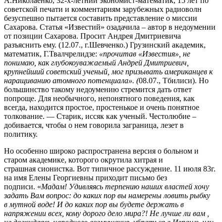
А.Николаенко, 32-х-летний экономист-математик, 15 лет по
советской печати и комментариям зарубежных радиоволн
безуспешно пытается составить представление о миссии
Сахарова. Статья «Известий» озадачила – автор в недоумении
от позиции Сахарова. Просит Андрея Дмитриевича
разъяснить ему. (12.07., г.Шевченко.) Грузинский академик,
математик, Г.Твалчрелидзе:
«прочитав «Известия», не
понимаю, как глубокоуважаемый Андрей Дмитриевич,
крупнейший советский ученый, мог призывать американцев к
наращиванию атомного потенциала». (
08.07., Тбилиси). Но
большинство такому недоумению стремится дать ответ
попроще. Для необычного, непонятного поведения, как
всегда, находится простое, простенькое и очень понятное
толкование. — Старик, иссяк как ученый. Честолюбие –
добивается, чтобы о нем говорила заграница, лезет в
политику.
Но особенно широко распространена версия о больном и
старом академике, которого окрутила хитрая и
страшная сионистка. Вот типичное рассуждение. 11 июля 83г.
на имя Елены Георгиевны приходит письмо без
подписи. «
Мадам! Удивляясь терпению наших властей хочу
задать Вам вопрос: до каких пор вы намерены ловить рыбку
в
мутной воде! И до каких пор вы будете держать в
напряжении всех, кому дорого дело мира?! Не лучше ли вам ,