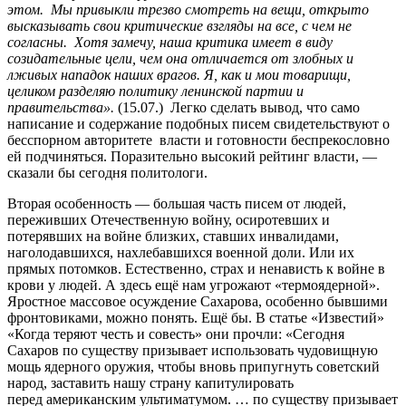
этом. Мы привыкли трезво смотреть на вещи, открыто
высказывать свои критические взгляды на все, с чем не
согласны. Хотя замечу, наша критика имеет в виду
созидательные цели, чем она отличается от злобных и
лживых нападок наших врагов. Я, как и мои товарищи,
целиком разделяю политику ленинской партии и
правительства».
(15.07.) Легко сделать вывод, что само
написание и содержание подобных писем свидетельствуют о
бесспорном авторитете власти и готовности беспрекословно
ей подчиняться. Поразительно высокий рейтинг власти, —
сказали бы сегодня политологи.
Вторая особенность — большая часть писем от людей,
переживших Отечественную войну, осиротевших и
потерявших на войне близких, ставших инвалидами,
наголодавшихся, нахлебавшихся военной доли. Или их
прямых потомков. Естественно, страх и ненависть к войне в
крови у людей. А здесь ещё нам угрожают «термоядерной».
Яростное массовое осуждение Сахарова, особенно бывшими
фронтовиками, можно понять. Ещё бы. В статье «Известий»
«Когда теряют честь и совесть» они прочли: «Сегодня
Сахаров по существу призывает использовать чудовищную
мощь ядерного оружия, чтобы вновь припугнуть советский
народ, заставить нашу страну капитулировать
перед американским ультиматумом. … по существу призывает