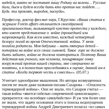
надейся, никто не поставит нашу Родину на колени… Русские
били, бьем и будем всегда бить кто против нас пойдет. …
Будь ты проклят, выродок, паскуда».
Профессор, доктор физ-мат наук, Г.Круглик:
«Ваша статья в
журнале Forein affairs отличается своеобразной
оригинальностью, вызывающей чувство протеста у каждого,
кто имеет представление о войне (прошедшей или
назревающей). Как всем известно, каждый четвертый
белорус погиб во время Отечественной войны. У меня
погибли родители. Моя бабушка – мать пятерых детей –
потеряла на войне всех своих сыновей. Такое горе не должно
быть забыто, война не должна повториться. Поэтому Ваши
действия как ученого, как человека, поощряющие гонку
вооружений против нашей страны, мне совершенно не
понятны, и я полностью присоединяюсь к
оценке, данной им в
статье «Когда теряют честь и совесть»».
(05.07.)
Угнетает однообразие мышления. Но авторы возмущенных
писем не знали даже названия письма Сахарова – «Опасность
термоядерной войны». Они не знали, что Сахаров считал —
такая война «явится гибелью современной цивилизации»,
превратится «во всеобщее самоубийство» И уж тем более они
не знали, что задачу осознания этого и поиска недопущения
термоядерной войны Андрей Дмитриевич полагал «из самых