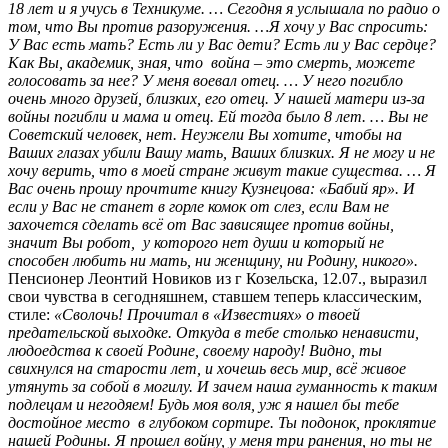
18 лет и я учусь в Техникуме. … Сегодня я услышала по радио о
том, что Вы против разоружения. …Я хочу у Вас спросить:
У Вас есть мать? Есть ли у Вас дети? Есть ли у Вас сердце?
Как Вы, академик, зная, что война – это смерть, можете
голосовать за нее? У меня воевал отец. … У него погибло
очень много друзей, близких, его отец. У нашей матери из-за
войны погибли и мама и отец. Ей тогда было 8 лет. … Вы не
Советский человек, нет. Неужели Вы хотите, чтобы на
Ваших глазах убили Вашу мать, Ваших близких. Я не могу и не
хочу верить, что в
моей стране живут такие существа. … Я
Вас очень прошу прочтите книгу Кузнецова: «Бабий яр». И
если у Вас не
станет в горле комок от слез, если Вам не
захочется сделать всё от Вас зависящее против войны,
значит Вы робот, у которого нет души и который не
способен любить ни мать, ни женщину, ни Родину, никого».
Пенсионер Леонтий Новиков из г Козельска, 12.07., выразил
свои чувства в сегодняшнем, ставшем теперь классическим,
стиле:
«Сволочь! Прочитал в «Известиях» о твоей
предательской выходке. Откуда в тебе столько ненависти,
людоедства к своей Родине, своему народу! Видно, ты
свихнулся на старости лет, и хочешь весь мир, всё живое
утянуть за собой в могилу. И зачем наша гуманность к таким
подлецам и негодяем! Будь моя воля, уж я нашел бы тебе
достойное место в глубоком сортире. Ты подонок, проклятие
нашей Родины. Я прошел войну, у меня три ранения, но ты не