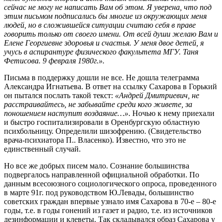
сейчас не могу не написать Вам об этом. Я уверена, что под
этим письмом подписались бы многие из окружающих меня
людей, но в сложившейся ситуации считаю себя в праве
говорить только от своего имени. От всей души желаю Вам и
Елене Георгиевне здоровья и счастья. У меня двое детей, я
учусь в аспирантуре физического факультета МГУ. Таня
Фетисова. 9 февраля 1980г.».
Письма в поддержку дошли не все. Не дошла телеграмма
Александра Игнатьева. В ответ на ссылку Сахарова в Горький
он пытался послать такой текст:
«Андрей Дмитриевич, не
расстраивайтесь, не забывайте среди кого живете, за
поношением наступит воздаяние…»
. Ночью к нему приехали
и быстро госпитализировали в Оренбургскую областную
психбольницу. Определили шизофрению. (Свидетельство
врача-психиатора П.. Власенко). Известно, что это не
единственный случай.
Но все же добрых писем мало. Сознание большинства
подвергалось направленной официальной обработки. По
данным всесоюзного социологического опроса, проведенного
в марте 91г. под руководством Ю.Левады, большинство
советских граждан впервые узнало имя Сахарова в 70-е – 80-е
годы, т.е. в годы гонений из газет и радио, т.е. из источников
дезинформации и клеветы. Так складывался образ Сахарова у