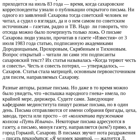
приходится на июль 83 года — время, когда сахаровские
корреспонденты узнали о публикации открытого письма. Ни
одного из заявлений Сахарова тогда советский человек не
читал, а судил о взглядах, да и о нем самом по советским
источникам – газетам, радио и ТВ. Надо ли говорить, что
отсюда можно было почерпнуть только ложь. О письме
Сахарова люди узнали, прочитав в газете «Известия» от 3
июля 1983 года статью, подписанную академиками
Дородницыным, Прохоровым, Скрябиным и Тихоновым.
Вопрос открытый – читали ли сами эти подписанты
сахаровский текст? Их статья называлась «Когда теряют честь
и совесть». Честь и совесть потерял, — утверждалось, —
Сахаров. Статья стала матрицей, основным первоисточником
для писем, направляемых Сахарову.
Разные авторы, разные письма. Но даже в то время можно
было увидеть, что «вспышка народного гнева» имела, по
крайней мере, дирижера. Судите сами. Заведующие
кафедрами мединститута пишут разные письма, но в один
день. Письма отправляются от имени собрания бригады, цеха,
завода, треста или просто – от
«коллектива тружеников
колхоза «Путь Ильича».
Некоторые письма адресуются в
газету, а письмо, минуя газету, направляется (кем?) прямо, в
город Горький, Сахарову. В письмах звучит нота раздражения
– писать
приходится
:
«Я человек занятой
, — жалуется Л.