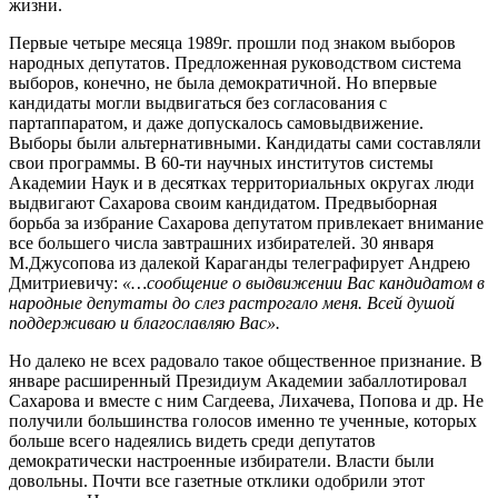
жизни.
Первые четыре месяца 1989г. прошли под знаком выборов
народных депутатов. Предложенная руководством система
выборов, конечно, не была демократичной. Но впервые
кандидаты могли выдвигаться без согласования с
партаппаратом, и даже допускалось самовыдвижение.
Выборы были альтернативными. Кандидаты сами составляли
свои программы. В 60-ти научных институтов системы
Академии Наук и в десятках территориальных округах люди
выдвигают Сахарова своим кандидатом. Предвыборная
борьба за избрание Сахарова депутатом привлекает внимание
все большего числа завтрашних избирателей. 30 января
М.Джусопова из далекой Караганды телеграфирует Андрею
Дмитриевичу:
«…сообщение о выдвижении Вас кандидатом в
народные депутаты до слез растрогало меня. Всей душой
поддерживаю и благославляю Вас».
Но далеко не всех радовало такое общественное признание. В
январе расширенный Президиум Академии забаллотировал
Сахарова и вместе с ним Сагдеева, Лихачева, Попова и др. Не
получили большинства голосов именно те ученные, которых
больше всего надеялись видеть среди депутатов
демократически настроенные избиратели. Власти были
довольны. Почти все газетные отклики одобрили этот