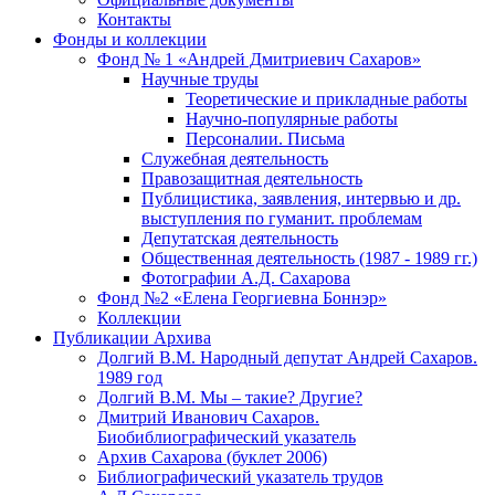
Контакты
Фонды и коллекции
Фонд № 1 «Андрей Дмитриевич Сахаров»
Научные труды
Теоретические и прикладные работы
Научно-популярные работы
Персоналии. Письма
Служебная деятельность
Правозащитная деятельность
Публицистика, заявления, интервью и др.
выступления по гуманит. проблемам
Депутатская деятельность
Общественная деятельность (1987 - 1989 гг.)
Фотографии А.Д. Сахарова
Фонд №2 «Елена Георгиевна Боннэр»
Коллекции
Публикации Архива
Долгий В.М. Народный депутат Андрей Сахаров.
1989 год
Долгий В.М. Мы – такие? Другие?
Дмитрий Иванович Сахаров.
Биобиблиографический указатель
Архив Сахарова (буклет 2006)
Библиографический указатель трудов