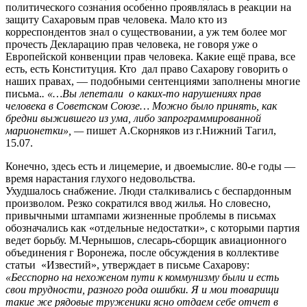
политического сознания особенно проявлялась в реакции на
защиту Сахаровым прав человека. Мало кто из
корреспондентов знал о существовании, а уж тем более мог
прочесть Декларацию прав человека, не говоря уже о
Европейской конвенции прав человека. Какие ещё права, все
есть, есть Конституция. Кто дал право Сахарову говорить о
наших правах, — подобными сентенциями заполнены многие
письма.
. «…Вы лепетали о каких-то нарушениях прав
человека в Советском Союзе… Можно было принять, как
бредни выжившего из ума, либо запрограммированной
марионетки», —
пишет А.Скорняков из г.Нижний Тагил,
15.07.
Конечно, здесь есть и лицемерие, и двоемыслие. 80-е годы —
время нарастания глухого недовольства.
Ухудшалось снабжение. Люди сталкивались с беспардонным
произволом. Резко сократился ввод жилья. Но словесно,
привычными штампами жизненные проблемы в письмах
обозначались как «отдельные недостатки», с которыми партия
ведет борьбу. М.Чернышов, слесарь-сборщик авиационного
объединения г Воронежа, после обсуждения в коллективе
статьи «Известий», утверждает в письме Сахарову:
«Бесспорно на нехоженом пути к коммунизму были и есть
свои трудности, разного рода ошибки. Я и мои товарищи
такие же рядовые труженики ясно отдаем себе отчет в