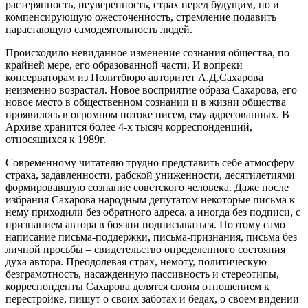
растерянность, неуверенность, страх перед будущим, но и
компенсирующую ожесточенность, стремление подавить
нарастающую самодеятельность людей.
Происходило невиданное изменение сознания общества, по
крайней мере, его образованной части. И вопреки
консерваторам из Политбюро авторитет А.Д.Сахарова
неизменно возрастал. Новое восприятие образа Сахарова, его
новое место в общественном сознании и в жизни общества
проявилось в огромном потоке писем, ему адресованных. В
Архиве хранится более 4-х тысяч корреспонденций,
относящихся к 1989г.
Современному читателю трудно представить себе атмосферу
страха, задавленности, рабской униженности, десятилетиями
формировавшую сознание советского человека. Даже после
избрания Сахарова народным депутатом некоторые письма к
нему приходили без обратного адреса, а иногда без подписи, с
признанием автора в боязни подписываться. Поэтому само
написание письма-поддержки, письма-признания, письма без
личной просьбы – свидетельство определенного состояния
духа автора. Преодолевая страх, немоту, политическую
безграмотность, насажденную пассивность и стереотипы,
корреспонденты Сахарова делятся своим отношением к
перестройке, пишут о своих заботах и бедах, о своем видении