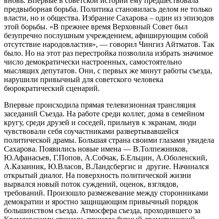
вновь. Впервые в советской истории ему предшествовала
предвыборная борьба. Политика становилась делом не только
власти, но и общества. Избрание Сахарова – один из эпизодов
этой борьбы. «В прежнее время Верховный Совет был
безупречно послушным учреждением, афиширующим собой
отсутствие народовластия», — говорил Чингиз Айтматов. Так
было. Но на этот раз перестройка позволила избрать значимое
число демократически настроенных, самостоятельно
мыслящих депутатов. Они, с первых же минут работы съезда,
нарушили привычный для советского человека
бюрократический сценарий.
Впервые происходила прямая телевизионная трансляция
заседаний Съезда. На работе среди коллег, дома в семейном
кругу, среди друзей и соседей, прильнув к экранам, люди
чувствовали себя соучастниками развертывавшейся
политической драмы. Большая страна своими глазами увидела
Сахарова. Появились новые имена — В.Толпежников,
Ю.Афанасьев, Г.Попов, А.Собчак, Б.Ельцин, А.Оболенский,
А.Казанник, Ю.Власов, В.Ландсбергис и другие. Начинался
открытый диалог. На поверхность политической жизни
вырвался новый поток суждений, оценок, взглядов,
требований. Произошло размежевание между сторонниками
демократии и яростно защищающим привычный порядок
большинством съезда. Атмосфера съезда, проходившего за