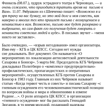
Финкель (08.07.), худрук эстрадного театра в Черновцах, —
и
очень сожалею, что приходится тратить время на письмо к
Вам».
11.07. Рябушкин из г.Шевченко пишет: «
Возможно я и
зря трачу на вас бумагу, но это мой долг и моя совесть, как
наверно и многих тех кто пришлет письма с возмущением и
ненавистью к вам. Возможно, письмо мое будет разорвано и
выброшено, но сам факт его получения будет говорить о
ненависти советских людей к иуде».
В письмах звучит – «меня
никто не заставлял».
Было очевидно, — «взрыв негодования» имел организатора.
Имя ему – КГБ и ЦК КПСС. Сегодня нет нужды
сие доказывать. Вот документ. Он называется «О
мероприятиях по локализации антисоветской деятельности
Сахарова и Боннэр». 5 марта 84г. Председатель КГБ Чебриков
докладывал Политбюро о «комплексе предупредительно-
профилактических, пропагандистских и оперативных
мероприятий», осуществленных КГБ против Сахарова и
Боннэр в 1983 году. Главным из них Чебриков называет
статью «Когда теряют честь и совесть» и письма Сахарову «с
гневным осуждением его человеконенавистнической позиции
по вопросам войны и мира и обвинениями в измене
Родине…». О роли аппарата ЦК КПСС в организации
«гневного осуждения» мог бы рассказать Геннадий
Зюганов, в то время молодой, подающий надежды