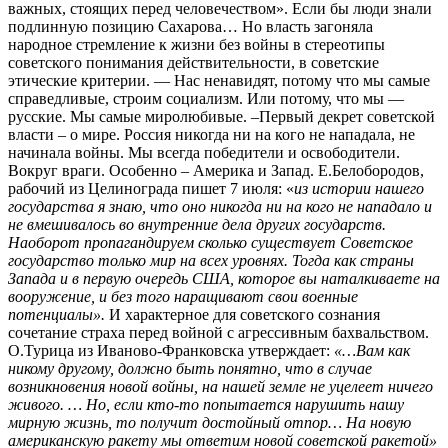
важных, стоящих перед человечеством». Если бы люди знали
подлинную позицию Сахарова… Но власть загоняла
народное стремление к жизни без войны в стереотипы
советского понимания действительности, в советские
этические критерии. — Нас ненавидят, потому что мы самые
справедливые, строим социализм. Или потому, что мы —
русские. Мы самые миролюбивые. –Первый декрет советской
власти – о мире. Россия никогда ни на кого не нападала, не
начинала войны. Мы всегда победители и освободители.
Вокруг враги. Особенно – Америка и Запад. Е.Белобородов,
рабочий из Целинограда пишет 7 июля: «
из истории нашего
государства я знаю, что оно никогда ни на кого не нападало и
не вмешивалось во внутренние дела других государств.
Наоборот пропагандируем сколько существует Советское
государство только мир на всех уровнях. Тогда как страны
Запада и в первую очередь США, которое вы
наталкиваете на
вооружение, и без того наращивают свои военные
потенциалы».
И характерное для советского сознания
сочетание страха перед войной с агрессивным бахвальством.
О.Турица из Иваново-Франковска утверждает:
«…Вам как
никому другому, должно быть понятно, что в случае
возникновения новой войны, на нашей земле не
уцелеет ничего
живого. … Но, если кто-то попытается нарушить нашу
мирную жизнь, то получит достойный
отпор… На новую
американскую ракету мы ответим новой советской ракетой»