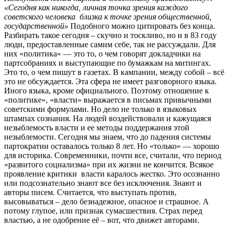
«Сегодня как никогда, личная точка зрения каждого
советского человека
близка к точке зрения общественной,
государственной»
Подобного можно цитировать без конца.
Разбирать такое сегодня – скучно и тоскливо, но и в 83 году
люди, предоставленные самим себе, так не рассуждали. Для
них «политика» — это то, о чем говорят докладчики на
партсобраниях и выступающие по бумажкам на митингах.
Это то, о чем пишут в газетах. В кампании, между собой – всё
это не обсуждается. Эта сфера не имеет разговорного языка.
Иного языка, кроме официального. Поэтому отношение к
«политике», «власти» выражается в письмах привычными
советскими формулами. Но дело не только в языковых
штампах сознания. На людей воздействовали и кажущаяся
незыблемость власти и ее методы поддержания этой
незыблемости. Сегодня мы знаем, что до падения системы
партократии оставалось только 8 лет. Но «только» — хорошо
для историка. Современники, почти все, считали, что период
«развитого социализма» при их жизни не кончится. Всякое
проявление критики власти каралось жестко. Это осознанно
или подсознательно знают все без исключения. Знают и
авторы писем. Считается, что выступать против,
высовываться – дело безнадежное, опасное и страшное. А
потому глупое, или признак сумасшествия. Страх перед
властью, а не одобрение её – вот, что движет авторами.