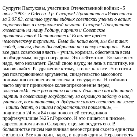
Супруги Пастуховы, участники Отечественной войны: «
5
июля 1983г. г.Одесса. Гр. Сахаров! Прочитали в «Известиях»
за 3.07.83. статью группы видных советских ученых о ваших
«проповедях» в американской печати. Сахаров! Прекратите
клеветать на нашу Родину, партию и Советское
правительство! Остановитесь! Есть же предел
человеческому терпению. Была бы наша воля, мы бы таких
людей, как вы, давно бы выбросили на свалку истории».
Вам
все дала советская власть – учила, кормила, обеспечила всем
необходимым, щедро наградила. Это лейтмотив. Больше всех
надо, чего нехватает. Делай свою науку, не лезь в политику, не
высовывайся. Раздражение к тому, кто не как все. Эти сотни
раз повторяющиеся аргументы, свидетельство массового
понимания отношения человека и государства. Назойливо
часто звучит привычное коленопреклонение перед
властью:«
Мы еще раз хотим сказать большое спасибо нашей
партии и советскому государству за огромную заботу о нас,
учителях, воспитателях, о будущем самого светлого на земле
– наших детях, о нашем подрастающем поколении», —
подписано 24 мая 84 года полсотней сотрудников
профтехучилище №25 г.Горького. И это пишется в письме,
адресованном лично Сахарову с целью осудить его. В
большинстве писем навязчивая демонстрация своего единства
с властью. Все как один, народ и партия едины. Неразвитость