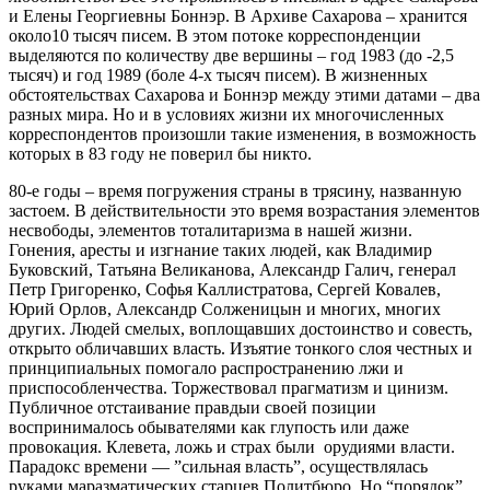
и Елены Георгиевны Боннэр. В Архиве Сахарова – хранится
около10 тысяч писем. В этом потоке корреспонденции
выделяются по количеству две вершины – год 1983 (до -2,5
тысяч) и год 1989 (боле 4-х тысяч писем). В жизненных
обстоятельствах Сахарова и Боннэр между этими датами – два
разных мира. Но и в условиях жизни их многочисленных
корреспондентов произошли такие изменения, в возможность
которых в 83 году не поверил бы никто.
80-е годы – время погружения страны в трясину, названную
застоем. В действительности это время возрастания элементов
несвободы, элементов тоталитаризма в нашей жизни.
Гонения, аресты и изгнание таких людей, как Владимир
Буковский, Татьяна Великанова, Александр Галич, генерал
Петр Григоренко, Софья Каллистратова, Сергей Ковалев,
Юрий Орлов, Александр Солженицын и многих, многих
других. Людей смелых, воплощавших достоинство и совесть,
открыто обличавших власть. Изъятие тонкого слоя честных и
принципиальных помогало распространению лжи и
приспособленчества. Торжествовал прагматизм и цинизм.
Публичное отстаивание правдыи своей позиции
воспринималось обывателями как глупость или даже
провокация. Клевета, ложь и страх были орудиями власти.
Парадокс времени — ”сильная власть”, осуществлялась
руками маразматических старцев Политбюро. Но “порядок”