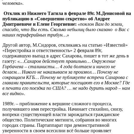
человека».
Отклик из Нижнего Тагила в феврале 89г. М.Денисовой на
публикацию в «Совершенно секретно» об Андрее
Дмитриевиче и Елене Георгиевне:
«поклон Вам до земли,
спасибо, что Вы есть. Сколько небылиц было сказано о Вас с
наших периферийных трибун…»
Другой автор, М.Сидоров, откликаясь на статью «Известий»
«Перестройка и ответственность» 2 февраля 89г,
содержавшую выпад в адрес Сахарова, пишет в тот же день в
газету:
«…Сахаров действует правильно… Окружение
Горбачева – сталинисты… 4 года болтаем и ничего не
делаем… Никого не наказываем за произвол… Почему не
сокращаем КГБ… Почему не публикуете встречи Сахарова с
главами правительств, которые посещают его в Москве? Где
в печати его поездка по США? … не надо дурить народ – нам
все видно».
1989г. – приближение к вершине сложного процесса,
получившего имя перестройка. Начинает стихийно, снизу,
вопреки существующей власти зарождаться гражданское
общество. Политические митинги, собрания во многих
городах страны. Партаппарат при демонстративной
уверенности в своем всесилии всё больше проявляет