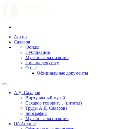
Архив
Сахаров
Фонды
Публикации
Музейная экспозиция
Письма депутату
О нас
Официальные документы
А.Д. Сахаров
Виртуальный музей
Сахаров говорит… (цитаты)
Труды А.Д. Сахарова
Биография
Музейная экспозиция
Об Архиве
Официальные документы