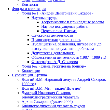
Контакты
Фонды и коллекции
Фонд № 1 «Андрей Дмитриевич Сахаров»
Научные труды
Теоретические и прикладные работы
Научно-популярные работы
Персоналии. Письма
Служебная деятельность
Правозащитная деятельность
Публицистика, заявления, интервью и др.
выступления по гуманит. проблемам
Депутатская деятельность
Общественная деятельность (1987 - 1989 гг.)
Фотографии А.Д. Сахарова
Фонд №2 «Елена Георгиевна Боннэр»
Коллекции
Публикации Архива
Долгий В.М. Народный депутат Андрей Сахаров.
1989 год
Долгий В.М. Мы – такие? Другие?
Дмитрий Иванович Сахаров.
Биобиблиографический указатель
Архив Сахарова (буклет 2006)
Библиографический указатель трудов