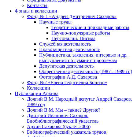
Контакты
Фонды и коллекции
Фонд № 1 «Андрей Дмитриевич Сахаров»
Научные труды
Теоретические и прикладные работы
Научно-популярные работы
Персоналии. Письма
Служебная деятельность
Правозащитная деятельность
Публицистика, заявления, интервью и др.
выступления по гуманит. проблемам
Депутатская деятельность
Общественная деятельность (1987 - 1989 гг.)
Фотографии А.Д. Сахарова
Фонд №2 «Елена Георгиевна Боннэр»
Коллекции
Публикации Архива
Долгий В.М. Народный депутат Андрей Сахаров.
1989 год
Долгий В.М. Мы – такие? Другие?
Дмитрий Иванович Сахаров.
Биобиблиографический указатель
Архив Сахарова (буклет 2006)
Библиографический указатель трудов