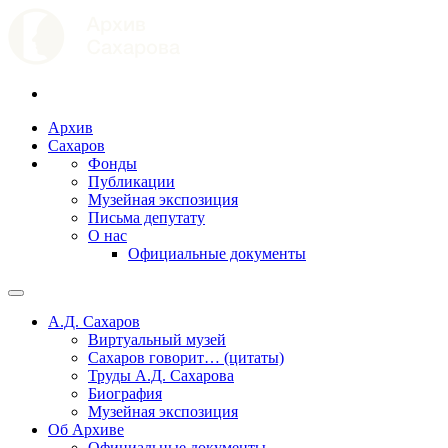
Архив
Сахаров
Фонды
Публикации
Музейная экспозиция
Письма депутату
О нас
Официальные документы
А.Д. Сахаров
Виртуальный музей
Сахаров говорит… (цитаты)
Труды А.Д. Сахарова
Биография
Музейная экспозиция
Об Архиве
Официальные документы