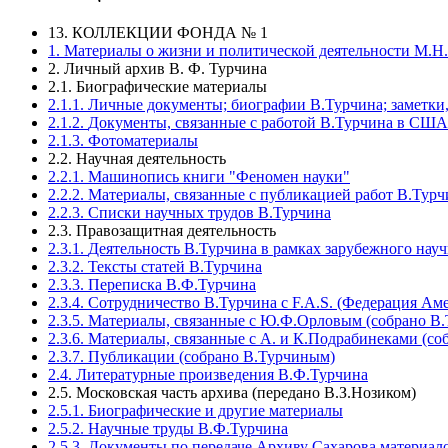
13.
КОЛЛЕКЦИИ ФОНДА № 1
1.
Материалы о жизни и политической деятельности М.Н
2.
Личный архив В. Ф. Турчина
2.1.
Биографические материалы
2.1.1.
Личные документы; биографии В.Турчина; заметки, 
2.1.2.
Документы, связанные с работой В.Турчина в США
2.1.3.
Фотоматериалы
2.2.
Научная деятельность
2.2.1.
Машинопись книги "Феномен науки"
2.2.2.
Материалы, связанные с публикацией работ В.Турч
2.2.3.
Списки научных трудов В.Турчина
2.3.
Правозащитная деятельность
2.3.1.
Деятельность В.Турчина в рамках зарубежного нау
2.3.2.
Тексты статей В.Турчина
2.3.3.
Переписка В.Ф.Турчина
2.3.4.
Сотрудничество В.Турчина с F.A.S. (Федерация А
2.3.5.
Материалы, связанные с Ю.Ф.Орловым (собрано В
2.3.6.
Материалы, связанные с А. и К.Подрабинеками (со
2.3.7.
Публикации (собрано В.Турчиным)
2.4.
Литературные произведения В.Ф.Турчина
2.5.
Московская часть архива (передано В.З.Нозиком)
2.5.1.
Биографические и другие материалы
2.5.2.
Научные труды В.Ф.Турчина
2.5.3.
Документы по передаче Архиву Сахарова материало