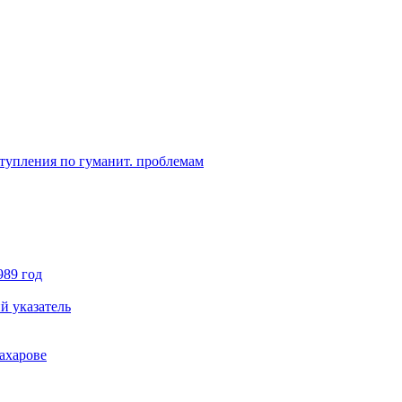
ступления по гуманит. проблемам
989 год
й указатель
ахарове