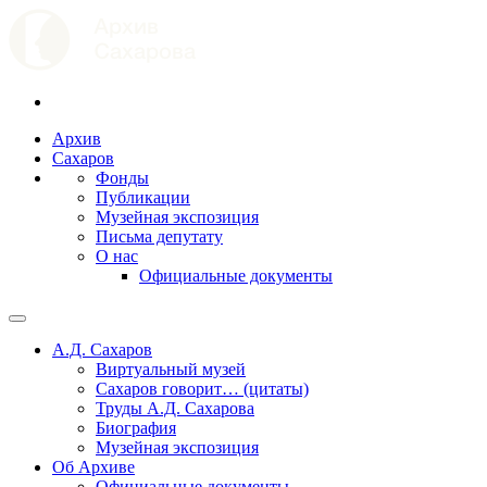
Архив
Сахаров
Фонды
Публикации
Музейная экспозиция
Письма депутату
О нас
Официальные документы
А.Д. Сахаров
Виртуальный музей
Сахаров говорит… (цитаты)
Труды А.Д. Сахарова
Биография
Музейная экспозиция
Об Архиве
Официальные документы