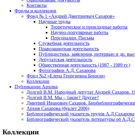
Контакты
Фонды и коллекции
Фонд № 1 «Андрей Дмитриевич Сахаров»
Научные труды
Теоретические и прикладные работы
Научно-популярные работы
Персоналии. Письма
Служебная деятельность
Правозащитная деятельность
Публицистика, заявления, интервью и др. вы
Депутатская деятельность
Общественная деятельность (1987 - 1989 гг.)
Фотографии А.Д. Сахарова
Фонд №2 «Елена Георгиевна Боннэр»
Коллекции
Публикации Архива
Долгий В.М. Народный депутат Андрей Сахаров. 1
Долгий В.М. Мы – такие? Другие?
Дмитрий Иванович Сахаров. Биобиблиографически
Архив Сахарова (буклет 2006)
Библиографический указатель трудов А.Д.Сахарова
Библиографический указатель литературы об А.Д.С
Коллекции