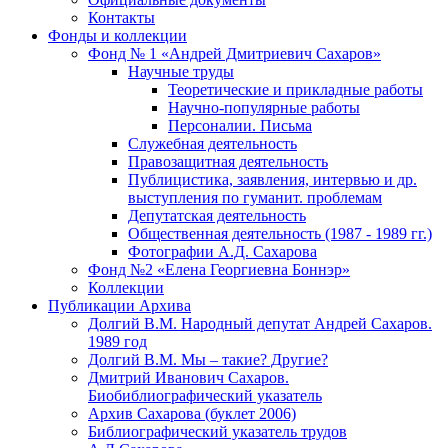
Контакты
Фонды и коллекции
Фонд № 1 «Андрей Дмитриевич Сахаров»
Научные труды
Теоретические и прикладные работы
Научно-популярные работы
Персоналии. Письма
Служебная деятельность
Правозащитная деятельность
Публицистика, заявления, интервью и др.
выступления по гуманит. проблемам
Депутатская деятельность
Общественная деятельность (1987 - 1989 гг.)
Фотографии А.Д. Сахарова
Фонд №2 «Елена Георгиевна Боннэр»
Коллекции
Публикации Архива
Долгий В.М. Народный депутат Андрей Сахаров.
1989 год
Долгий В.М. Мы – такие? Другие?
Дмитрий Иванович Сахаров.
Биобиблиографический указатель
Архив Сахарова (буклет 2006)
Библиографический указатель трудов