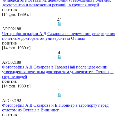
университете Оттавы на церемонии утверждения почетных
докторантов и возложении регалий, в группах людей
позитив
[14 фев. 1989 г.]
27
АРС02188
Четыре фотографии А.Д.Сахарова на церемонии утверждения
почетным докторантом университета Оттавы
позитив
[14 фев. 1989 г.]
4
АРС02189
Фотография А.Д.Сахарова в Tabaret Hall после церемонии
утверждения почетным докторантом университета Оттавы, в
группе людей
позитив
[14 фев. 1989 г.]
1
АРС02192
Фотография А.Д.Сахарова и Е.Г.Боннэр в аэропорту перед
отлетом из Оттавы в Виннипег
позитив