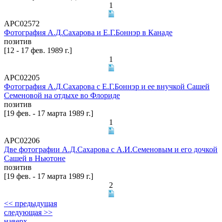
1
АРС02572
Фотография А.Д.Сахарова и Е.Г.Боннэр в Канаде
позитив
[12 - 17 фев. 1989 г.]
1
АРС02205
Фотография А.Д.Сахарова с Е.Г.Боннэр и ее внучкой Сашей
Семеновой на отдыхе во Флориде
позитив
[19 фев. - 17 марта 1989 г.]
1
АРС02206
Две фотографии А.Д.Сахарова с А.И.Семеновым и его дочкой
Сашей в Ньютоне
позитив
[19 фев. - 17 марта 1989 г.]
2
<< предыдущая
следующая >>
наверх