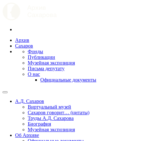
Архив
Сахаров
Фонды
Публикации
Музейная экспозиция
Письма депутату
О нас
Официальные документы
А.Д. Сахаров
Виртуальный музей
Сахаров говорит… (цитаты)
Труды А.Д. Сахарова
Биография
Музейная экспозиция
Об Архиве
Официальные документы