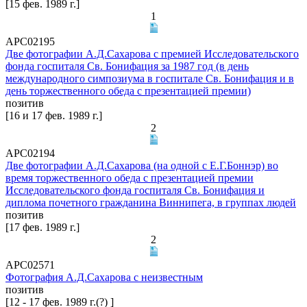
[15 фев. 1989 г.]
1
АРС02195
Две фотографии А.Д.Сахарова с премией Исследовательского
фонда госпиталя Св. Бонифация за 1987 год (в день
международного симпозиума в госпитале Св. Бонифация и в
день торжественного обеда с презентацией премии)
позитив
[16 и 17 фев. 1989 г.]
2
АРС02194
Две фотографии А.Д.Сахарова (на одной с Е.Г.Боннэр) во
время торжественного обеда с презентацией премии
Исследовательского фонда госпиталя Св. Бонифация и
диплома почетного гражданина Виннипега, в группах людей
позитив
[17 фев. 1989 г.]
2
АРС02571
Фотография А.Д.Сахарова с неизвестным
позитив
[12 - 17 фев. 1989 г.(?) ]