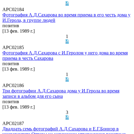
АРС02184
Фотография А.Д.Сахарова во время приема в его честь дома у
И.Герола, в группе людей
позитив
[13 фев. 1989 г.]
1
АРС02185
Фотография А.Д.Сахарова с И.Геролом у него дома во время
приема в честь Сахарова
позитив
[13 фев. 1989 г.]
1
АРС02186
Три фотографии А.Д.Сахарова дома у И.Герола во время
записи в альбом для его сына
позитив
[13 фев. 1989 г.]
3
АРС02187
Двадцать семь фотографий А.Д.Сахарова и Е.Г.Боннэр в