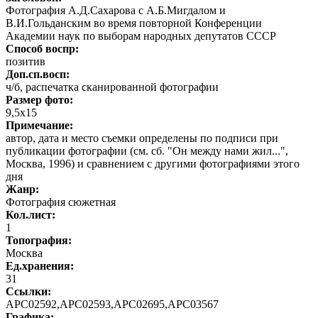
Фотография А.Д.Сахарова с А.Б.Мигдалом и
В.И.Гольданским во время повторной Конференции
Академии наук по выборам народных депутатов СССР
Способ воспр:
позитив
Доп.сп.восп:
ч/б, распечатка сканированной фотографии
Размер фото:
9,5х15
Примечание:
автор, дата и место съемки определены по подписи при
публикации фотографии (см. сб. "Он между нами жил...",
Москва, 1996) и сравнением с другими фотографиями этого
дня
Жанр:
Фотография сюжетная
Кол.лист:
1
Топография:
Москва
Ед.хранения:
31
Ссылки:
АРС02592,АРС02593,АРС02695,АРС03567
Графика
: