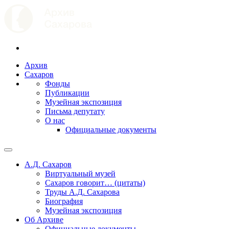
Архив
Сахаров
Фонды
Публикации
Музейная экспозиция
Письма депутату
О нас
Официальные документы
А.Д. Сахаров
Виртуальный музей
Сахаров говорит… (цитаты)
Труды А.Д. Сахарова
Биография
Музейная экспозиция
Об Архиве
Официальные документы