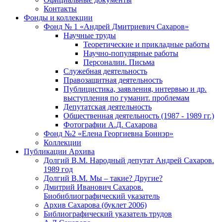
Контакты
Фонды и коллекции
Фонд № 1 «Андрей Дмитриевич Сахаров»
Научные труды
Теоретические и прикладные работы
Научно-популярные работы
Персоналии. Письма
Служебная деятельность
Правозащитная деятельность
Публицистика, заявления, интервью и др.
выступления по гуманит. проблемам
Депутатская деятельность
Общественная деятельность (1987 - 1989 гг.)
Фотографии А.Д. Сахарова
Фонд №2 «Елена Георгиевна Боннэр»
Коллекции
Публикации Архива
Долгий В.М. Народный депутат Андрей Сахаров.
1989 год
Долгий В.М. Мы – такие? Другие?
Дмитрий Иванович Сахаров.
Биобиблиографический указатель
Архив Сахарова (буклет 2006)
Библиографический указатель трудов