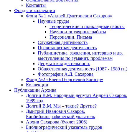
Контакты
Фонды и коллекции
Фонд № 1 «Андрей Дмитриевич Сахаров»
Научные труды
Теоретические и прикладные работы
Научно-популярные работы
Персоналии. Письма
Служебная деятельность
Правозащитная деятельность
Публицистика, заявления, интервью и др.
выступления по гуманит. проблемам
Депутатская деятельность
Общественная деятельность (1987 - 1989 гг.)
Фотографии А.Д. Сахарова
Фонд №2 «Елена Георгиевна Боннэр»
Коллекции
Публикации Архива
Долгий В.М. Народный депутат Андрей Сахаров.
1989 год
Долгий В.М. Мы – такие? Другие?
Дмитрий Иванович Сахаров.
Биобиблиографический указатель
Архив Сахарова (буклет 2006)
Библиографический указатель трудов