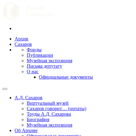
Архив
Сахаров
Фонды
Публикации
Музейная экспозиция
Письма депутату
О нас
Официальные документы
А.Д. Сахаров
Виртуальный музей
Сахаров говорит… (цитаты)
Труды А.Д. Сахарова
Биография
Музейная экспозиция
Об Архиве
Официальные документы