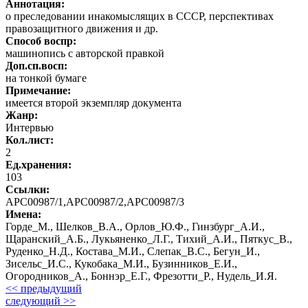
Аннотация:
о преследовании инакомыслящих в СССР, перспективах
правозащитного движения и др.
Способ воспр:
машинопись с авторской правкой
Доп.сп.восп:
на тонкой бумаге
Примечание:
имеется второй экземпляр документа
Жанр:
Интервью
Кол.лист:
2
Ед.хранения:
103
Ссылки:
АРС00987/1,АРС00987/2,АРС00987/3
Имена:
Горде_М., Шелков_В.А., Орлов_Ю.Ф., Гинзбург_А.И.,
Щаранский_А.Б., Лукьяненко_Л.Г., Тихий_А.И., Пяткус_В.,
Руденко_Н.Д., Костава_М.И., Слепак_В.С., Бегун_И.,
Зисельс_И.С., Кукобака_М.И., Бузинников_Е.И.,
Огородников_А., Боннэр_Е.Г., Фрезотти_Р., Нудель_И.Я.
<< предыдущий
следующий >>