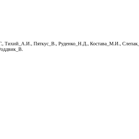
, Тихий_А.И., Пяткус_В., Руденко_Н.Д., Костава_М.И., Слепак_
Роддвик_В.