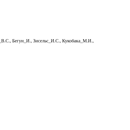
В.С., Бегун_И., Зисельс_И.С., Кукобака_М.И.,