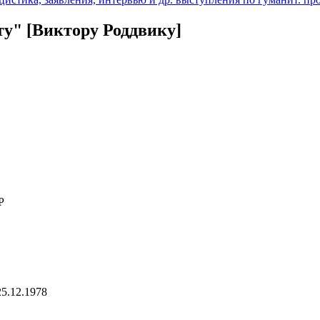
у" [Виктору Роддвику]
Р
25.12.1978