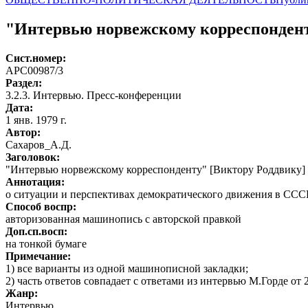
"Интервью норвежскому корреспондент
Сист.номер:
АРС00987/3
Раздел:
3.2.3. Интервью. Пресс-конференции
Дата:
1 янв. 1979 г.
Автор
:
Сахаров_А.Д.
Заголовок:
"Интервью норвежскому корреспонденту" [Виктору Роддвику]
Аннотация:
о ситуации и перспективах демократического движения в ССС
Способ воспр:
авторизованная машинопись с авторской правкой
Доп.сп.восп:
на тонкой бумаге
Примечание:
1) все варианты из одной машинописной закладки;
2) часть ответов совпадает с ответами из интервью М.Горде от 
Жанр:
Интервью