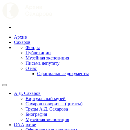
Архив
Сахаров
Фонды
Публикации
Музейная экспозиция
Письма депутату
О нас
Официальные документы
А.Д. Сахаров
Виртуальный музей
Сахаров говорит… (цитаты)
Труды А.Д. Сахарова
Биография
Музейная экспозиция
Об Архиве
Официальные документы