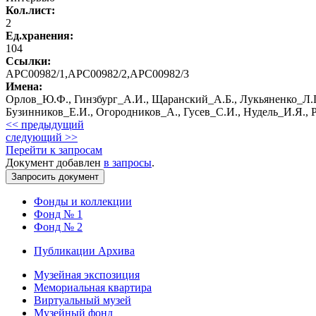
Кол.лист:
2
Ед.хранения:
104
Ссылки:
АРС00982/1,АРС00982/2,АРС00982/3
Имена:
Орлов_Ю.Ф., Гинзбург_А.И., Щаранский_А.Б., Лукьяненко_Л.Г.
Бузинников_Е.И., Огородников_А., Гусев_С.И., Нудель_И.Я., 
<< предыдущий
следующий >>
Перейти к запросам
Документ добавлен
в запросы
.
Фонды и коллекции
Фонд № 1
Фонд № 2
Публикации Архива
Музейная экспозиция
Мемориальная квартира
Виртуальный музей
Музейный фонд