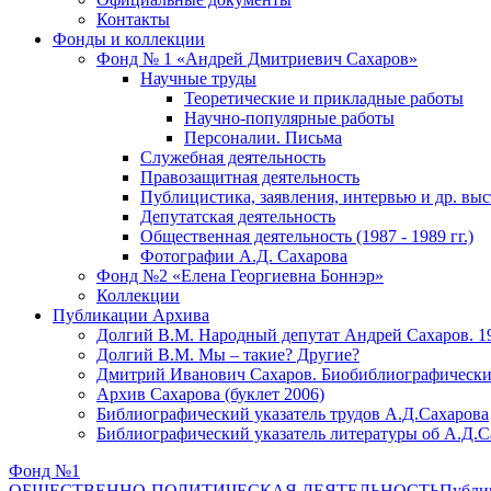
Контакты
Фонды и коллекции
Фонд № 1 «Андрей Дмитриевич Сахаров»
Научные труды
Теоретические и прикладные работы
Научно-популярные работы
Персоналии. Письма
Служебная деятельность
Правозащитная деятельность
Публицистика, заявления, интервью и др. вы
Депутатская деятельность
Общественная деятельность (1987 - 1989 гг.)
Фотографии А.Д. Сахарова
Фонд №2 «Елена Георгиевна Боннэр»
Коллекции
Публикации Архива
Долгий В.М. Народный депутат Андрей Сахаров. 1
Долгий В.М. Мы – такие? Другие?
Дмитрий Иванович Сахаров. Биобиблиографически
Архив Сахарова (буклет 2006)
Библиографический указатель трудов А.Д.Сахарова
Библиографический указатель литературы об А.Д.С
Фонд №1
ОБЩЕСТВЕННО-ПОЛИТИЧЕСКАЯ ДЕЯТЕЛЬНОСТЬ
Публиц