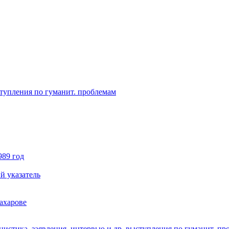
ступления по гуманит. проблемам
989 год
й указатель
ахарове
истика, заявления, интервью и др. выступления по гуманит. пр