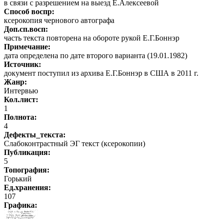
в связи с разрешением на выезд Е.Алексеевой
Способ воспр:
ксерокопия чернового автографа
Доп.сп.восп:
часть текста повторена на обороте рукой Е.Г.Боннэр
Примечание:
дата определена по дате второго варианта (19.01.1982)
Источник:
документ поступил из архива Е.Г.Боннэр в США в 2011 г.
Жанр:
Интервью
Кол.лист:
1
Полнота:
4
Дефекты_текста:
Слабоконтрастный ЭГ текст (ксерокопии)
Публикация:
5
Топография:
Горький
Ед.хранения:
107
Графика
: