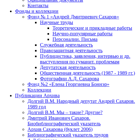
Контакты
Фонды и коллекции
Фонд № 1 «Андрей Дмитриевич Сахаров»
Научные труды
Теоретические и прикладные работы
Научно-популярные работы
Персоналии. Письма
Служебная деятельность
Правозащитная деятельность
Публицистика, заявления, интервью и др.
выступления по гуманит. проблемам
Депутатская деятельность
Общественная деятельность (1987 - 1989 гг.)
Фотографии А.Д. Сахарова
Фонд №2 «Елена Георгиевна Боннэр»
Коллекции
Публикации Архива
Долгий В.М. Народный депутат Андрей Сахаров.
1989 год
Долгий В.М. Мы – такие? Другие?
Дмитрий Иванович Сахаров.
Биобиблиографический указатель
Архив Сахарова (буклет 2006)
Библиографический указатель трудов