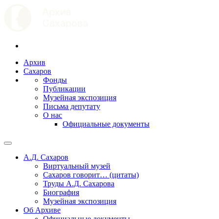
Архив
Сахаров
Фонды
Публикации
Музейная экспозиция
Письма депутату
О нас
Официальные документы
А.Д. Сахаров
Виртуальный музей
Сахаров говорит… (цитаты)
Труды А.Д. Сахарова
Биография
Музейная экспозиция
Об Архиве
Официальные документы