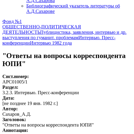
А.Д.Сахарова
Библиографический указатель литературы об
А.Д.Сахарове
Фонд №1
ОБЩЕСТВЕННО-ПОЛИТИЧЕСКАЯ
ДЕЯТЕЛЬНОСТЬ
Публицистика, заявления, интервью и др.
выступления по гуманит. проблемам
Интервью. Пресс-
конференции
Интервью 1982 года
"Ответы на вопросы корреспондента
ЮПИ"
Сист.номер:
АРС01005/1
Раздел:
3.2.3. Интервью. Пресс-конференции
Дата:
[не позднее 19 янв. 1982 г.]
Автор
:
Сахаров_А.Д.
Заголовок:
"Ответы на вопросы корреспондента ЮПИ"
Аннотация: