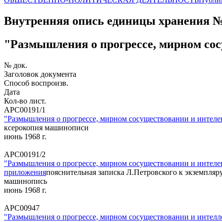
Внутренняя опись единицы хранения 
"Размышления о прогрессе, мирном сосущ
№ док.
Заголовок документа
Способ воспроизв.
Дата
Кол-во лист.
АРС00191/1
"Размышления о прогрессе, мирном сосуществовании и интеле
ксерокопия машинописи
июнь 1968 г.
АРС00191/2
"Размышления о прогрессе, мирном сосуществовании и интеле
приложения
пояснительная записка Л.Петровского к экземпляру
машинопись
июнь 1968 г.
АРС00947
"Размышления о прогрессе, мирном сосуществовании и интелл