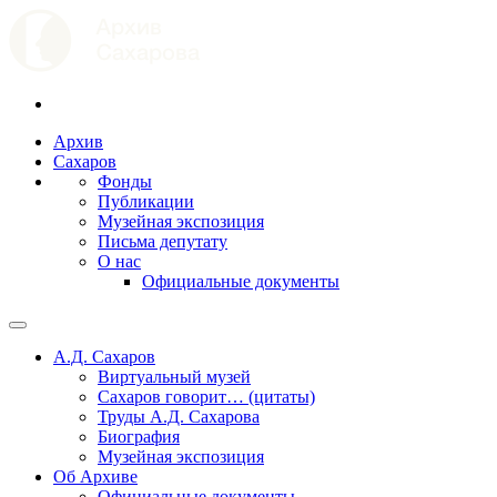
Архив
Сахаров
Фонды
Публикации
Музейная экспозиция
Письма депутату
О нас
Официальные документы
А.Д. Сахаров
Виртуальный музей
Сахаров говорит… (цитаты)
Труды А.Д. Сахарова
Биография
Музейная экспозиция
Об Архиве
Официальные документы