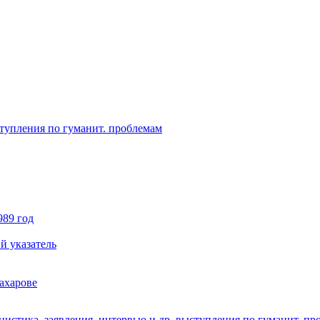
ступления по гуманит. проблемам
989 год
й указатель
ахарове
истика, заявления, интервью и др. выступления по гуманит. пр