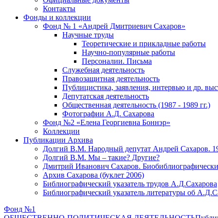
Контакты
Фонды и коллекции
Фонд № 1 «Андрей Дмитриевич Сахаров»
Научные труды
Теоретические и прикладные работы
Научно-популярные работы
Персоналии. Письма
Служебная деятельность
Правозащитная деятельность
Публицистика, заявления, интервью и др. вы
Депутатская деятельность
Общественная деятельность (1987 - 1989 гг.)
Фотографии А.Д. Сахарова
Фонд №2 «Елена Георгиевна Боннэр»
Коллекции
Публикации Архива
Долгий В.М. Народный депутат Андрей Сахаров. 1
Долгий В.М. Мы – такие? Другие?
Дмитрий Иванович Сахаров. Биобиблиографически
Архив Сахарова (буклет 2006)
Библиографический указатель трудов А.Д.Сахарова
Библиографический указатель литературы об А.Д.С
Фонд №1
ОБЩЕСТВЕННО-ПОЛИТИЧЕСКАЯ ДЕЯТЕЛЬНОСТЬ
Публиц