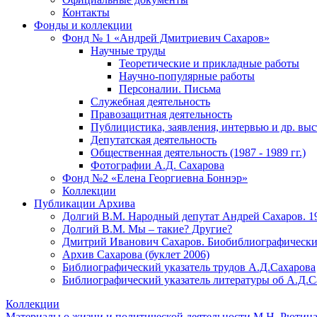
Контакты
Фонды и коллекции
Фонд № 1 «Андрей Дмитриевич Сахаров»
Научные труды
Теоретические и прикладные работы
Научно-популярные работы
Персоналии. Письма
Служебная деятельность
Правозащитная деятельность
Публицистика, заявления, интервью и др. вы
Депутатская деятельность
Общественная деятельность (1987 - 1989 гг.)
Фотографии А.Д. Сахарова
Фонд №2 «Елена Георгиевна Боннэр»
Коллекции
Публикации Архива
Долгий В.М. Народный депутат Андрей Сахаров. 1
Долгий В.М. Мы – такие? Другие?
Дмитрий Иванович Сахаров. Биобиблиографически
Архив Сахарова (буклет 2006)
Библиографический указатель трудов А.Д.Сахарова
Библиографический указатель литературы об А.Д.С
Коллекции
Материалы о жизни и политической деятельности М.Н. Рютин