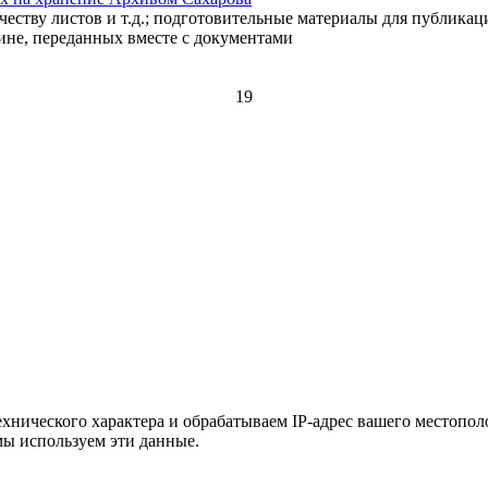
честву листов и т.д.; подготовительные материалы для публик
ине, переданных вместе с документами
19
хнического характера и обрабатываем IP-адрес вашего местополо
мы используем эти данные.