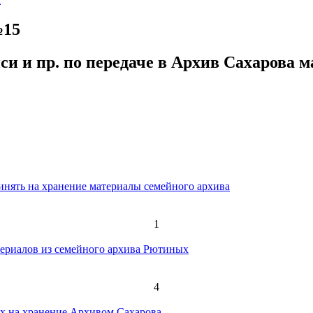
№15
иси и пр. по передаче в Архив Сахарова 
ринять на хранение материалы семейного архива
1
териалов из семейного архива Рютиных
4
х на хранение Архивом Сахарова