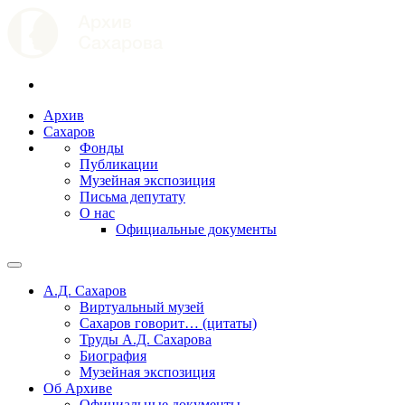
Архив
Сахаров
Фонды
Публикации
Музейная экспозиция
Письма депутату
О нас
Официальные документы
А.Д. Сахаров
Виртуальный музей
Сахаров говорит… (цитаты)
Труды А.Д. Сахарова
Биография
Музейная экспозиция
Об Архиве
Официальные документы