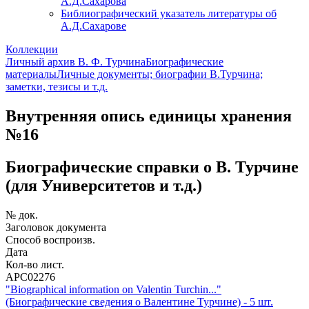
А.Д.Сахарова
Библиографический указатель литературы об
А.Д.Сахарове
Коллекции
Личный архив В. Ф. Турчина
Биографические
материалы
Личные документы; биографии В.Турчина;
заметки, тезисы и т.д.
Внутренняя опись единицы хранения
№16
Биографические справки о В. Турчине
(для Университетов и т.д.)
№ док.
Заголовок документа
Способ воспроизв.
Дата
Кол-во лист.
АРС02276
"Biographical information on Valentin Turchin..."
(Биографические сведения о Валентине Турчине) - 5 шт.