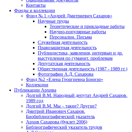
Контакты
Фонды и коллекции
Фонд № 1 «Андрей Дмитриевич Сахаров»
Научные труды
Теоретические и прикладные работы
Научно-популярные работы
Персоналии. Письма
Служебная деятельность
Правозащитная деятельность
Публицистика, заявления, интервью и др.
выступления по гуманит. проблемам
Депутатская деятельность
Общественная деятельность (1987 - 1989 гг.)
Фотографии А.Д. Сахарова
Фонд №2 «Елена Георгиевна Боннэр»
Коллекции
Публикации Архива
Долгий В.М. Народный депутат Андрей Сахаров.
1989 год
Долгий В.М. Мы – такие? Другие?
Дмитрий Иванович Сахаров.
Биобиблиографический указатель
Архив Сахарова (буклет 2006)
Библиографический указатель трудов