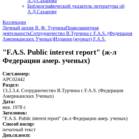
А.Д.Сахарова
Библиографический указатель литературы об
А.Д.Сахарове
Коллекции
Личный архив В. Ф. Турчина
Правозащитная
деятельность
Сотрудничество В.Турчина с F.A.S. (Федерация
Американских Ученых)
Издания (журнал) F.A.S.
"F.A.S. Public interest report" (ж-л
Федерации амер. ученых)
Сист.номер:
АРС02442
Раздел:
13.2.3.4. Сотрудничество В.Турчина с F.A.S. (Федерация
Американских Ученых)
Дата:
янв. 1978 г.
Заголовок:
"F.A.S. Public interest report" (ж-л Федерации амер. ученых)
Способ воспр:
печатный текст
Доп.сп.восп: