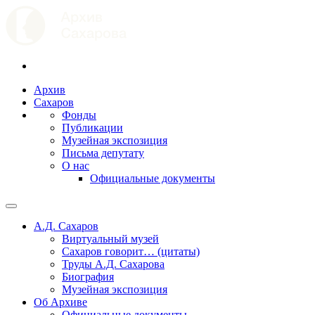
Архив
Сахаров
Фонды
Публикации
Музейная экспозиция
Письма депутату
О нас
Официальные документы
А.Д. Сахаров
Виртуальный музей
Сахаров говорит… (цитаты)
Труды А.Д. Сахарова
Биография
Музейная экспозиция
Об Архиве
Официальные документы