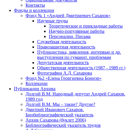
Контакты
Фонды и коллекции
Фонд № 1 «Андрей Дмитриевич Сахаров»
Научные труды
Теоретические и прикладные работы
Научно-популярные работы
Персоналии. Письма
Служебная деятельность
Правозащитная деятельность
Публицистика, заявления, интервью и др.
выступления по гуманит. проблемам
Депутатская деятельность
Общественная деятельность (1987 - 1989 гг.)
Фотографии А.Д. Сахарова
Фонд №2 «Елена Георгиевна Боннэр»
Коллекции
Публикации Архива
Долгий В.М. Народный депутат Андрей Сахаров.
1989 год
Долгий В.М. Мы – такие? Другие?
Дмитрий Иванович Сахаров.
Биобиблиографический указатель
Архив Сахарова (буклет 2006)
Библиографический указатель трудов