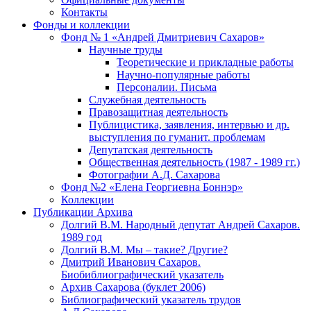
Контакты
Фонды и коллекции
Фонд № 1 «Андрей Дмитриевич Сахаров»
Научные труды
Теоретические и прикладные работы
Научно-популярные работы
Персоналии. Письма
Служебная деятельность
Правозащитная деятельность
Публицистика, заявления, интервью и др.
выступления по гуманит. проблемам
Депутатская деятельность
Общественная деятельность (1987 - 1989 гг.)
Фотографии А.Д. Сахарова
Фонд №2 «Елена Георгиевна Боннэр»
Коллекции
Публикации Архива
Долгий В.М. Народный депутат Андрей Сахаров.
1989 год
Долгий В.М. Мы – такие? Другие?
Дмитрий Иванович Сахаров.
Биобиблиографический указатель
Архив Сахарова (буклет 2006)
Библиографический указатель трудов