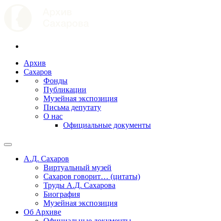
Архив
Сахаров
Фонды
Публикации
Музейная экспозиция
Письма депутату
О нас
Официальные документы
А.Д. Сахаров
Виртуальный музей
Сахаров говорит… (цитаты)
Труды А.Д. Сахарова
Биография
Музейная экспозиция
Об Архиве
Официальные документы