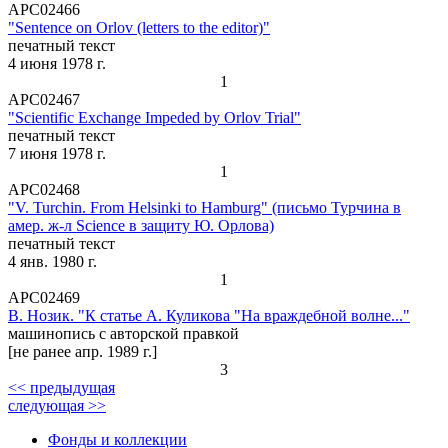
АРС02466
"Sentence on Orlov (letters to the editor)"
печатный текст
4 июня 1978 г.
1
АРС02467
"Scientific Exchange Impeded by Orlov Trial"
печатный текст
7 июня 1978 г.
1
АРС02468
"V. Turchin. From Helsinki to Hamburg" (письмо Турчина в
амер. ж-л Science в защиту Ю. Орлова)
печатный текст
4 янв. 1980 г.
1
АРС02469
В. Нозик. "К статье А. Куликова "На враждебной волне..."
машинопись с авторской правкой
[не ранее апр. 1989 г.]
3
<< предыдущая
следующая >>
Фонды и коллекции