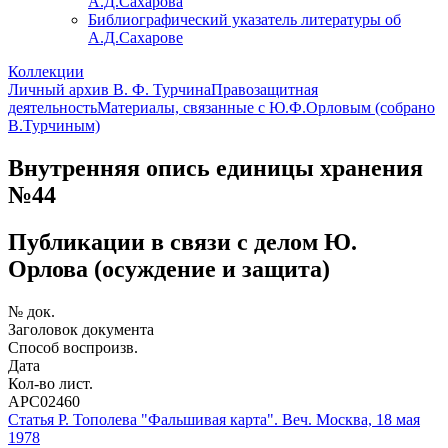
А.Д.Сахарова
Библиографический указатель литературы об
А.Д.Сахарове
Коллекции
Личный архив В. Ф. Турчина
Правозащитная
деятельность
Материалы, связанные с Ю.Ф.Орловым (собрано
В.Турчиным)
Внутренняя опись единицы хранения
№44
Публикации в связи с делом Ю.
Орлова (осуждение и защита)
№ док.
Заголовок документа
Способ воспроизв.
Дата
Кол-во лист.
АРС02460
Статья Р. Тополева "Фальшивая карта". Веч. Москва, 18 мая
1978