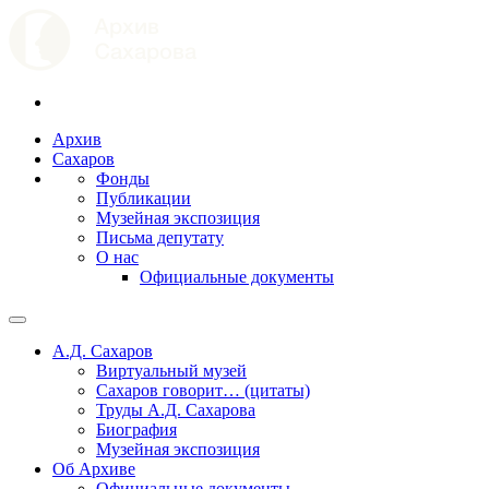
Архив
Сахаров
Фонды
Публикации
Музейная экспозиция
Письма депутату
О нас
Официальные документы
А.Д. Сахаров
Виртуальный музей
Сахаров говорит… (цитаты)
Труды А.Д. Сахарова
Биография
Музейная экспозиция
Об Архиве
Официальные документы