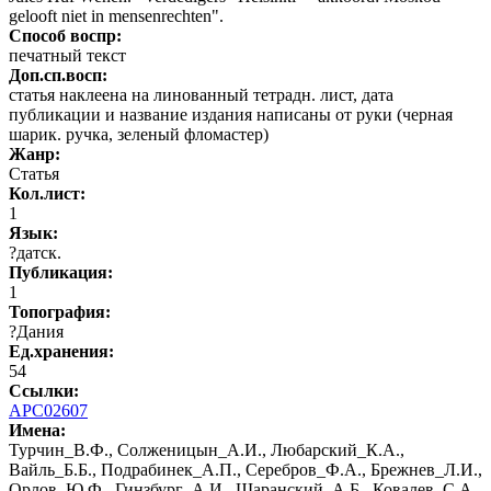
gelooft niet in mensenrechten".
Способ воспр:
печатный текст
Доп.сп.восп:
статья наклеена на линованный тетрадн. лист, дата
публикации и название издания написаны от руки (черная
шарик. ручка, зеленый фломастер)
Жанр:
Статья
Кол.лист:
1
Язык:
?датск.
Публикация:
1
Топография:
?Дания
Ед.хранения:
54
Ссылки:
АРС02607
Имена:
Турчин_В.Ф., Солженицын_А.И., Любарский_К.А.,
Вайль_Б.Б., Подрабинек_А.П., Серебров_Ф.А., Брежнев_Л.И.,
Орлов_Ю.Ф., Гинзбург_А.И., Щаранский_А.Б., Ковалев_С.А.,