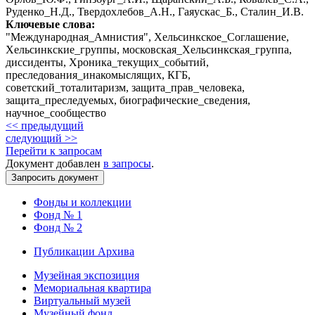
Руденко_Н.Д., Твердохлебов_А.Н., Гаяускас_Б., Сталин_И.В.
Ключевые слова:
"Международная_Амнистия", Хельсинкское_Соглашение,
Хельсинкские_группы, московская_Хельсинкская_группа,
диссиденты, Хроника_текущих_событий,
преследования_инакомыслящих, КГБ,
советский_тоталитаризм, защита_прав_человека,
защита_преследуемых, биографические_сведения,
научное_сообщество
<< предыдущий
следующий >>
Перейти к запросам
Документ добавлен
в запросы
.
Фонды и коллекции
Фонд № 1
Фонд № 2
Публикации Архива
Музейная экспозиция
Мемориальная квартира
Виртуальный музей
Музейный фонд