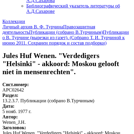
А.Д.Сахарова
Библиографический указатель литературы об
А.Д.Сахарове
Коллекции
Личный архив В. Ф. Турчина
Правозащитная
деятельность
Публикации (собрано В.Турчиным)
Публикации
о В. Турчине (вырезки из газет). (Собрано Т. И. Турчиной к
июню 2011. Сохранен порядок и состав подборки)
Jules Huf Wenen. "Verdedigers
"Helsinki" - akkoord: Moskou gelooft
niet in mensenrechten".
Сист.номер:
АРС02642
Раздел:
13.2.3.7. Публикации (собрано В.Турчиным)
Дата:
5 нояб. 1977 г.
Автор
:
Wenen_J.H.
Заголовок:
Jules Huf Wenen. "Verdedigers "Helsinki" - akkoord: Moskou