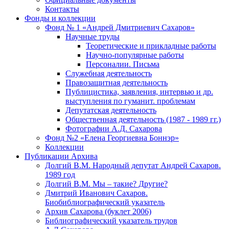
Контакты
Фонды и коллекции
Фонд № 1 «Андрей Дмитриевич Сахаров»
Научные труды
Теоретические и прикладные работы
Научно-популярные работы
Персоналии. Письма
Служебная деятельность
Правозащитная деятельность
Публицистика, заявления, интервью и др.
выступления по гуманит. проблемам
Депутатская деятельность
Общественная деятельность (1987 - 1989 гг.)
Фотографии А.Д. Сахарова
Фонд №2 «Елена Георгиевна Боннэр»
Коллекции
Публикации Архива
Долгий В.М. Народный депутат Андрей Сахаров.
1989 год
Долгий В.М. Мы – такие? Другие?
Дмитрий Иванович Сахаров.
Биобиблиографический указатель
Архив Сахарова (буклет 2006)
Библиографический указатель трудов