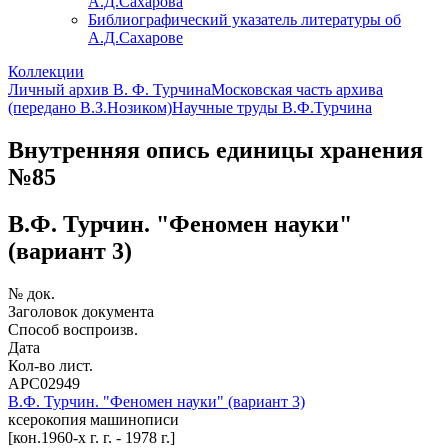
А.Д.Сахарова
Библиографический указатель литературы об
А.Д.Сахарове
Коллекции
Личный архив В. Ф. Турчина
Московская часть архива
(передано В.З.Нозиком)
Научные труды В.Ф.Турчина
Внутренняя опись единицы хранения
№85
В.Ф. Турчин. "Феномен науки"
(вариант 3)
№ док.
Заголовок документа
Способ воспроизв.
Дата
Кол-во лист.
АРС02949
В.Ф. Турчин. "Феномен науки" (вариант 3)
ксерокопия машинописи
[кон.1960-х г. г. - 1978 г.]