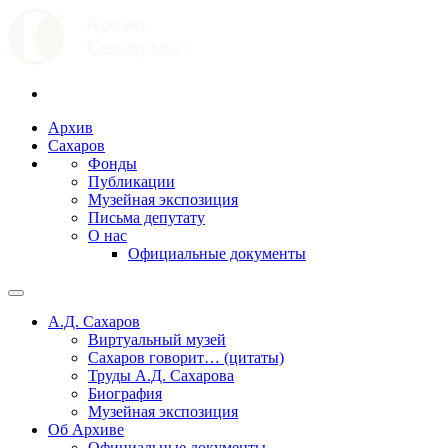
Архив
Сахаров
Фонды
Публикации
Музейная экспозиция
Письма депутату
О нас
Официальные документы
А.Д. Сахаров
Виртуальный музей
Сахаров говорит… (цитаты)
Труды А.Д. Сахарова
Биография
Музейная экспозиция
Об Архиве
Официальные документы