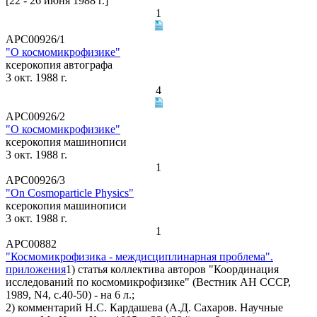
[22 - 26 июня 1988 г.]
1
АРС00926/1
"О космомикрофизике"
ксерокопия автографа
3 окт. 1988 г.
4
АРС00926/2
"О космомикрофизике"
ксерокопия машинописи
3 окт. 1988 г.
1
АРС00926/3
"On Cosmoparticle Physics"
ксерокопия машинописи
3 окт. 1988 г.
1
АРС00882
"Космомикрофизика - междисциплинарная проблема".
приложения
1) статья коллектива авторов "Координация
исследований по космомикрофизике" (Вестник АН СССР,
1989, N4, с.40-50) - на 6 л.;
2) комментарий Н.С. Кардашева (А.Д. Сахаров. Научные