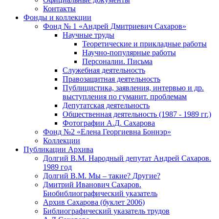
Контакты
Фонды и коллекции
Фонд № 1 «Андрей Дмитриевич Сахаров»
Научные труды
Теоретические и прикладные работы
Научно-популярные работы
Персоналии. Письма
Служебная деятельность
Правозащитная деятельность
Публицистика, заявления, интервью и др.
выступления по гуманит. проблемам
Депутатская деятельность
Общественная деятельность (1987 - 1989 гг.)
Фотографии А.Д. Сахарова
Фонд №2 «Елена Георгиевна Боннэр»
Коллекции
Публикации Архива
Долгий В.М. Народный депутат Андрей Сахаров.
1989 год
Долгий В.М. Мы – такие? Другие?
Дмитрий Иванович Сахаров.
Биобиблиографический указатель
Архив Сахарова (буклет 2006)
Библиографический указатель трудов