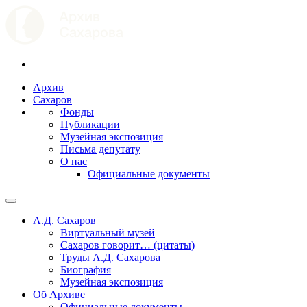
Архив
Сахаров
Фонды
Публикации
Музейная экспозиция
Письма депутату
О нас
Официальные документы
А.Д. Сахаров
Виртуальный музей
Сахаров говорит… (цитаты)
Труды А.Д. Сахарова
Биография
Музейная экспозиция
Об Архиве
Официальные документы