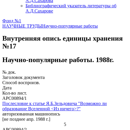
А.Д.Сахарова
Библиографический указатель литературы об
А.Д.Сахарове
Фонд №1
НАУЧНЫЕ ТРУДЫ
Научно-популярные работы
Внутренняя опись единицы хранения
№17
Научно-популярные работы. 1988г.
№ док.
Заголовок документа
Способ воспроизв.
Дата
Кол-во лист.
АРС00894/1
Послесловие к статье Я.Б.Зельдовича "Возможно ли
образование Вселенной <Из ничего>?"
авторизованная машинопись
[не позднее апр. 1988 г.]
5
АРС00894/2