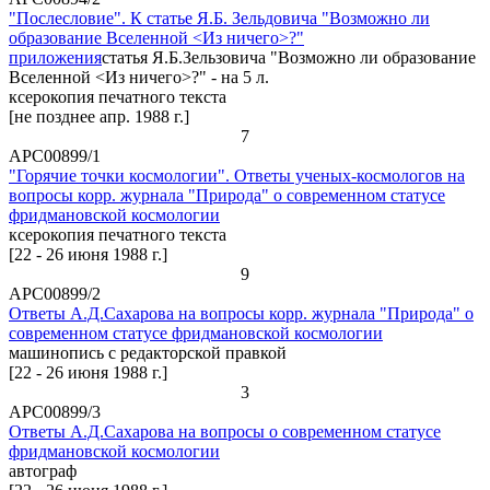
"Послесловие". К статье Я.Б. Зельдовича "Возможно ли
образование Вселенной <Из ничего>?"
приложения
статья Я.Б.Зельзовича "Возможно ли образование
Вселенной <Из ничего>?" - на 5 л.
ксерокопия печатного текста
[не позднее апр. 1988 г.]
7
АРС00899/1
"Горячие точки космологии". Ответы ученых-космологов на
вопросы корр. журнала "Природа" о современном статусе
фридмановской космологии
ксерокопия печатного текста
[22 - 26 июня 1988 г.]
9
АРС00899/2
Ответы А.Д.Сахарова на вопросы корр. журнала "Природа" о
современном статусе фридмановской космологии
машинопись с редакторской правкой
[22 - 26 июня 1988 г.]
3
АРС00899/3
Ответы А.Д.Сахарова на вопросы о современном статусе
фридмановской космологии
автограф