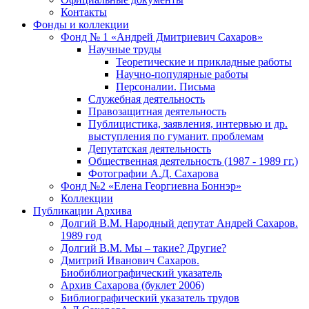
Контакты
Фонды и коллекции
Фонд № 1 «Андрей Дмитриевич Сахаров»
Научные труды
Теоретические и прикладные работы
Научно-популярные работы
Персоналии. Письма
Служебная деятельность
Правозащитная деятельность
Публицистика, заявления, интервью и др.
выступления по гуманит. проблемам
Депутатская деятельность
Общественная деятельность (1987 - 1989 гг.)
Фотографии А.Д. Сахарова
Фонд №2 «Елена Георгиевна Боннэр»
Коллекции
Публикации Архива
Долгий В.М. Народный депутат Андрей Сахаров.
1989 год
Долгий В.М. Мы – такие? Другие?
Дмитрий Иванович Сахаров.
Биобиблиографический указатель
Архив Сахарова (буклет 2006)
Библиографический указатель трудов