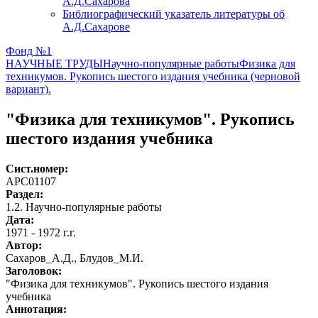
А.Д.Сахарова
Библиографический указатель литературы об
А.Д.Сахарове
Фонд №1
НАУЧНЫЕ ТРУДЫ
Научно-популярные работы
Физика для
техникумов. Рукопись шестого издания учебника (черновой
вариант).
"Физика для техникумов". Рукопись
шестого издания учебника
Сист.номер:
АРС01107
Раздел:
1.2. Научно-популярные работы
Дата:
1971 - 1972 г.г.
Автор
:
Сахаров_А.Д., Блудов_М.И.
Заголовок:
"Физика для техникумов". Рукопись шестого издания
учебника
Аннотация: