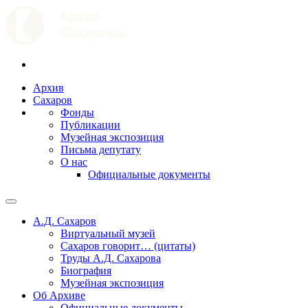
Архив
Сахаров
Фонды
Публикации
Музейная экспозиция
Письма депутату
О нас
Официальные документы
А.Д. Сахаров
Виртуальный музей
Сахаров говорит… (цитаты)
Труды А.Д. Сахарова
Биография
Музейная экспозиция
Об Архиве
Официальные документы