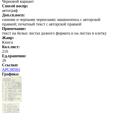
Черновой вариант
Способ воспр:
автограф
Доп.сп.восп:
синими и черными чернилами; машинопись с авторской
правкой; печатный текст с авторской правкой
Примечание:
текст на белых листах разного формата и на листах в клетку
Жанр:
Книга
Кол.лист:
216
Ед.хранения:
26
Ссылки:
АРС00501
Графика
: