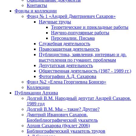
Контакты
Фонды и коллекции
Фонд № 1 «Андрей Дмитриевич Сахаров»
Научные труды
Теоретические и прикладные работы
Научно-популярные работы
Персоналии. Письма
Служебная деятельность
Правозащитная деятельность
Публицистика, заявления, интервью и др.
выступления по гуманит. проблемам
Депутатская деятельность
Общественная деятельность (1987 - 1989 гг.)
Фотографии А.Д. Сахарова
Фонд №2 «Елена Георгиевна Боннэр»
Коллекции
Публикации Архива
Долгий В.М. Народный депутат Андрей Сахаров.
1989 год
Долгий В.М. Мы – такие? Другие?
Дмитрий Иванович Сахаров.
Биобиблиографический указатель
Архив Сахарова (буклет 2006)
Библиографический указатель трудов