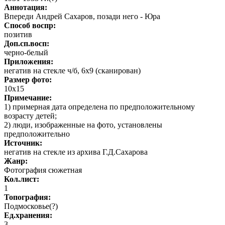
Аннотация:
Впереди Андрей Сахаров, позади него - Юра
Способ воспр:
позитив
Доп.сп.восп:
черно-белый
Приложения:
негатив на стекле ч/б, 6х9 (сканирован)
Размер фото:
10х15
Примечание:
1) примерная дата определена по предположительному
возрасту детей;
2) люди, изображенные на фото, установлены
предположительно
Источник:
негатив на стекле из архива Г.Д.Сахарова
Жанр:
Фотография сюжетная
Кол.лист:
1
Топография:
Подмосковье(?)
Ед.хранения:
3