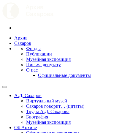
Архив
Сахаров
Фонды
Публикации
Музейная экспозиция
Письма депутату
О нас
Официальные документы
А.Д. Сахаров
Виртуальный музей
Сахаров говорит… (цитаты)
Труды А.Д. Сахарова
Биография
Музейная экспозиция
Об Архиве
Официальные документы