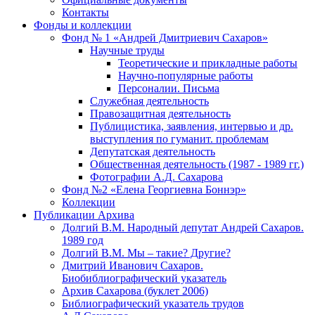
Контакты
Фонды и коллекции
Фонд № 1 «Андрей Дмитриевич Сахаров»
Научные труды
Теоретические и прикладные работы
Научно-популярные работы
Персоналии. Письма
Служебная деятельность
Правозащитная деятельность
Публицистика, заявления, интервью и др.
выступления по гуманит. проблемам
Депутатская деятельность
Общественная деятельность (1987 - 1989 гг.)
Фотографии А.Д. Сахарова
Фонд №2 «Елена Георгиевна Боннэр»
Коллекции
Публикации Архива
Долгий В.М. Народный депутат Андрей Сахаров.
1989 год
Долгий В.М. Мы – такие? Другие?
Дмитрий Иванович Сахаров.
Биобиблиографический указатель
Архив Сахарова (буклет 2006)
Библиографический указатель трудов