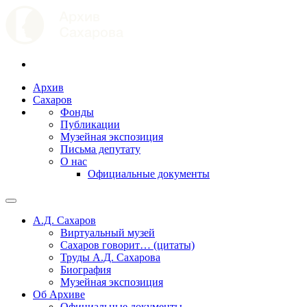
Архив
Сахаров
Фонды
Публикации
Музейная экспозиция
Письма депутату
О нас
Официальные документы
А.Д. Сахаров
Виртуальный музей
Сахаров говорит… (цитаты)
Труды А.Д. Сахарова
Биография
Музейная экспозиция
Об Архиве
Официальные документы