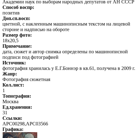
Академии наук по выборам народных депутатов от АН СССР
Способ воспр:
позитив
Доп.сп.восп:
цветной, с наклеенным машинописным текстом на лицевой
стороне и надписью на обороте
Размер фото:
18х20,5
Примечание:
дата, сюжет и автор снимка определены по машинописной
подписи под фотографией
Источник:
фотография хранилась у Е.Г.Боннэр в кв.61, получена в 2009 г.
Жанр:
Фотография сюжетная
Кол.лист:
1
Топография:
Москва
Ед.хранения:
31
Ссылки:
АРС00298,АРС03566
Графика
: