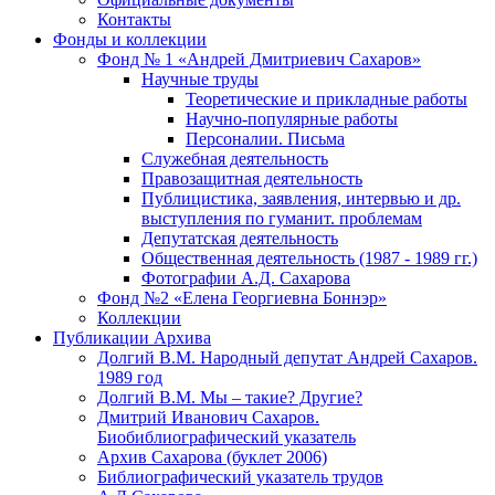
Контакты
Фонды и коллекции
Фонд № 1 «Андрей Дмитриевич Сахаров»
Научные труды
Теоретические и прикладные работы
Научно-популярные работы
Персоналии. Письма
Служебная деятельность
Правозащитная деятельность
Публицистика, заявления, интервью и др.
выступления по гуманит. проблемам
Депутатская деятельность
Общественная деятельность (1987 - 1989 гг.)
Фотографии А.Д. Сахарова
Фонд №2 «Елена Георгиевна Боннэр»
Коллекции
Публикации Архива
Долгий В.М. Народный депутат Андрей Сахаров.
1989 год
Долгий В.М. Мы – такие? Другие?
Дмитрий Иванович Сахаров.
Биобиблиографический указатель
Архив Сахарова (буклет 2006)
Библиографический указатель трудов