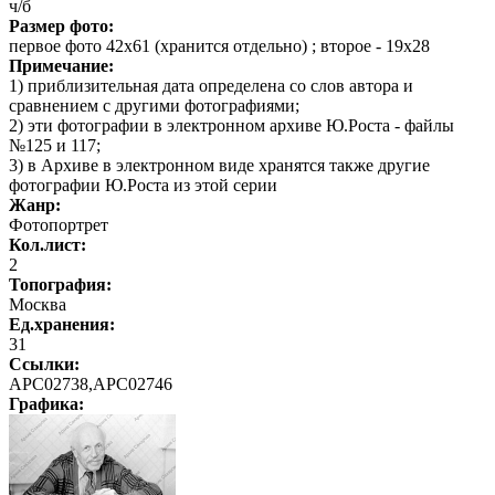
ч/б
Размер фото:
первое фото 42х61 (хранится отдельно) ; второе - 19х28
Примечание:
1) приблизительная дата определена со слов автора и
сравнением с другими фотографиями;
2) эти фотографии в электронном архиве Ю.Роста - файлы
№125 и 117;
3) в Архиве в электронном виде хранятся также другие
фотографии Ю.Роста из этой серии
Жанр:
Фотопортрет
Кол.лист:
2
Топография:
Москва
Ед.хранения:
31
Ссылки:
АРС02738,АРС02746
Графика
: