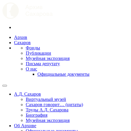
Архив
Сахаров
Фонды
Публикации
Музейная экспозиция
Письма депутату
О нас
Официальные документы
А.Д. Сахаров
Виртуальный музей
Сахаров говорит… (цитаты)
Труды А.Д. Сахарова
Биография
Музейная экспозиция
Об Архиве
Официальные документы