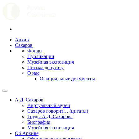
Архив
Сахаров
Фонды
Публикации
Музейная экспозиция
Письма депутату
О нас
Официальные документы
А.Д. Сахаров
Виртуальный музей
Сахаров говорит… (цитаты)
Труды А.Д. Сахарова
Биография
Музейная экспозиция
Об Архиве
Официальные документы