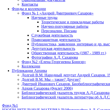
Контакты
Фонды и коллекции
Фонд № 1 «Андрей Дмитриевич Сахаров»
Научные труды
Теоретические и прикладные работы
Научно-популярные работы
Персоналии. Письма
Служебная деятельность
Правозащитная деятельность
Публицистика, заявления, интервью и др. вы
Депутатская деятельность
Общественная деятельность (1987 - 1989 гг.)
Фотографии А.Д. Сахарова
Фонд №2 «Елена Георгиевна Боннэр»
Коллекции
Публикации Архива
Долгий В.М. Народный депутат Андрей Сахаров. 1
Долгий В.М. Мы – такие? Другие?
Дмитрий Иванович Сахаров. Биобиблиографически
Архив Сахарова (буклет 2006)
Библиографический указатель трудов А.Д.Сахарова
Библиографический указатель литературы об А.Д.С
Фонд №1
ИЗОБРАЗИТЕЛЬНЫЕ МАТЕРИАЛЫ
Фотографии А.Д. Сахаро