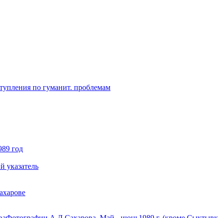
ступления по гуманит. проблемам
989 год
й указатель
ахарове
ва
Фотографии А.Д.Сахарова. Май - июнь1989 г. (кроме Сыктывк