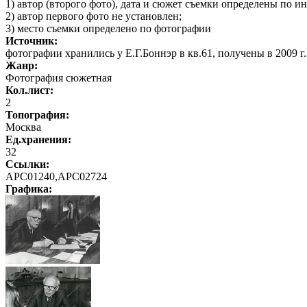
1) автор (второго фото), дата и сюжет съемки определены по и
2) автор первого фото не установлен;
3) место съемки определено по фотографии
Источник:
фотографии хранились у Е.Г.Боннэр в кв.61, получены в 2009 г.
Жанр:
Фотография сюжетная
Кол.лист:
2
Топография:
Москва
Ед.хранения:
32
Ссылки:
АРС01240,АРС02724
Графика
: