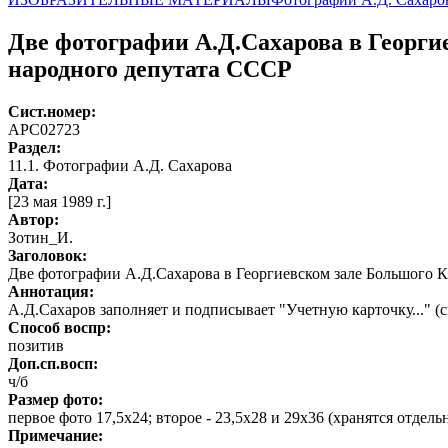
Две фотографии А.Д.Сахарова в Георги
народного депутата СССР
Сист.номер:
АРС02723
Раздел:
11.1. Фотографии А.Д. Сахарова
Дата:
[23 мая 1989 г.]
Автор
:
Зотин_И.
Заголовок:
Две фотографии А.Д.Сахарова в Георгиевском зале Большого К
Аннотация:
А.Д.Сахаров заполняет и подписывает "Учетную карточку..." (
Способ воспр:
позитив
Доп.сп.восп:
ч/б
Размер фото:
первое фото 17,5х24; второе - 23,5х28 и 29х36 (хранятся отдель
Примечание: