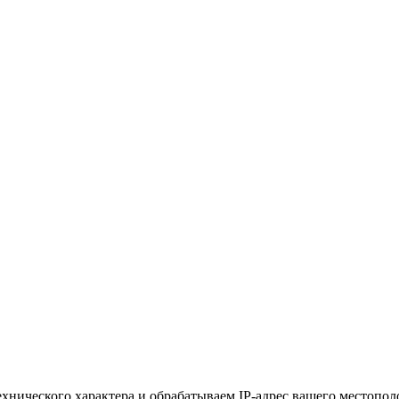
хнического характера и обрабатываем IP-адрес вашего местополо