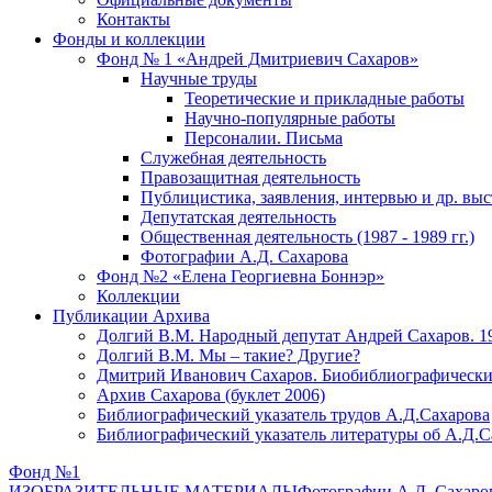
Контакты
Фонды и коллекции
Фонд № 1 «Андрей Дмитриевич Сахаров»
Научные труды
Теоретические и прикладные работы
Научно-популярные работы
Персоналии. Письма
Служебная деятельность
Правозащитная деятельность
Публицистика, заявления, интервью и др. вы
Депутатская деятельность
Общественная деятельность (1987 - 1989 гг.)
Фотографии А.Д. Сахарова
Фонд №2 «Елена Георгиевна Боннэр»
Коллекции
Публикации Архива
Долгий В.М. Народный депутат Андрей Сахаров. 1
Долгий В.М. Мы – такие? Другие?
Дмитрий Иванович Сахаров. Биобиблиографически
Архив Сахарова (буклет 2006)
Библиографический указатель трудов А.Д.Сахарова
Библиографический указатель литературы об А.Д.С
Фонд №1
ИЗОБРАЗИТЕЛЬНЫЕ МАТЕРИАЛЫ
Фотографии А.Д. Сахаро