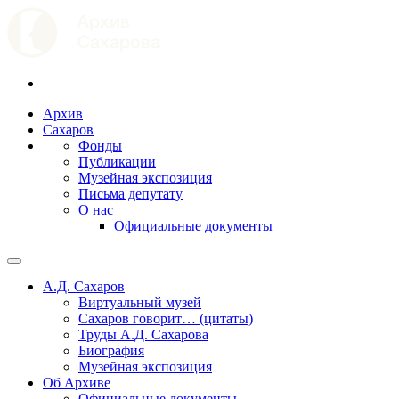
Архив
Сахаров
Фонды
Публикации
Музейная экспозиция
Письма депутату
О нас
Официальные документы
А.Д. Сахаров
Виртуальный музей
Сахаров говорит… (цитаты)
Труды А.Д. Сахарова
Биография
Музейная экспозиция
Об Архиве
Официальные документы