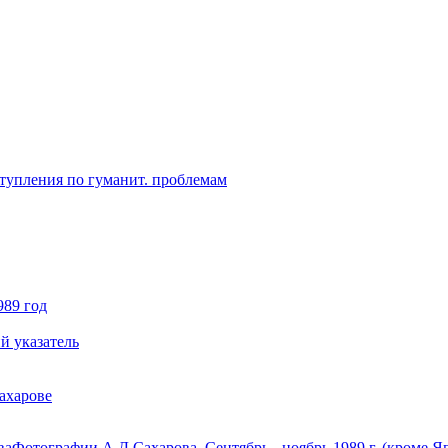
ступления по гуманит. проблемам
989 год
й указатель
ахарове
ва
Фотографии А.Д.Сахарова. Сентябрь - ноябрь 1989 г. (кроме Я