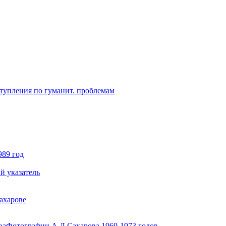
ступления по гуманит. проблемам
989 год
й указатель
ахарове
ва
Фотографии А.Д.Сахарова 1969-1973 годов