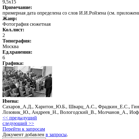
9,5х15
Примечание:
примерная дата определена со слов И.И.Ройзена (см. приложен
Жанр:
Фотография сюжетная
Кол.лист:
2
Топография:
Москва
Ед.хранения:
6
Графика
:
Имена:
Сахаров_А.Д., Харитон_Ю.Б., Шварц_А.С., Фрадкин_Е.С., Ги
Лозовик_Ю., Андреев_Н., Вологодский_В., Молчанов_А., Ио
<< предыдущий
следующий >>
Перейти к запросам
Документ добавлен
в запросы
.