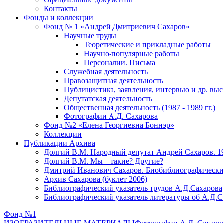
Контакты
Фонды и коллекции
Фонд № 1 «Андрей Дмитриевич Сахаров»
Научные труды
Теоретические и прикладные работы
Научно-популярные работы
Персоналии. Письма
Служебная деятельность
Правозащитная деятельность
Публицистика, заявления, интервью и др. вы
Депутатская деятельность
Общественная деятельность (1987 - 1989 гг.)
Фотографии А.Д. Сахарова
Фонд №2 «Елена Георгиевна Боннэр»
Коллекции
Публикации Архива
Долгий В.М. Народный депутат Андрей Сахаров. 1
Долгий В.М. Мы – такие? Другие?
Дмитрий Иванович Сахаров. Биобиблиографически
Архив Сахарова (буклет 2006)
Библиографический указатель трудов А.Д.Сахарова
Библиографический указатель литературы об А.Д.С
Фонд №1
ИЗОБРАЗИТЕЛЬНЫЕ МАТЕРИАЛЫ
Фотографии А.Д. Сахаро