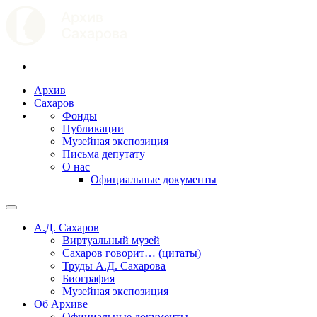
Архив
Сахаров
Фонды
Публикации
Музейная экспозиция
Письма депутату
О нас
Официальные документы
А.Д. Сахаров
Виртуальный музей
Сахаров говорит… (цитаты)
Труды А.Д. Сахарова
Биография
Музейная экспозиция
Об Архиве
Официальные документы