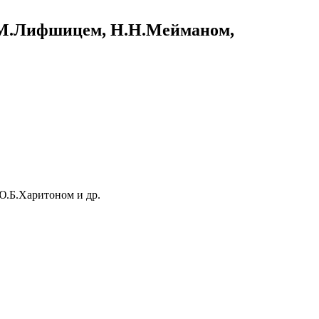
Е.М.Лифшицем, Н.Н.Мейманом,
Ю.Б.Харитоном и др.