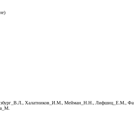
ие)
нзбург_В.Л., Халатников_И.М., Мейман_Н.Н., Лифшиц_Е.М., Фа
фа_М.