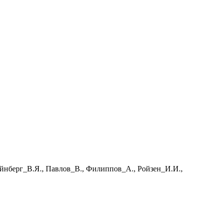
йнберг_В.Я., Павлов_В., Филиппов_А., Ройзен_И.И.,