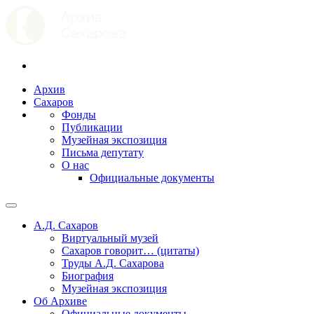
Архив
Сахаров
Фонды
Публикации
Музейная экспозиция
Письма депутату
О нас
Официальные документы
А.Д. Сахаров
Виртуальный музей
Сахаров говорит… (цитаты)
Труды А.Д. Сахарова
Биография
Музейная экспозиция
Об Архиве
Официальные документы