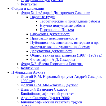
Контакты
Фонды и коллекции
Фонд № 1 «Андрей Дмитриевич Сахаров»
Научные труды
Теоретические и прикладные работы
Научно-популярные работы
Персоналии. Письма
Служебная деятельность
Правозащитная деятельность
Публицистика, заявления, интервью и др.
выступления по гуманит. проблемам
Депутатская деятельность
Общественная деятельность (1987 - 1989 гг.)
Фотографии А.Д. Сахарова
Фонд №2 «Елена Георгиевна Боннэр»
Коллекции
Публикации Архива
Долгий В.М. Народный депутат Андрей Сахаров.
1989 год
Долгий В.М. Мы – такие? Другие?
Дмитрий Иванович Сахаров.
Биобиблиографический указатель
Архив Сахарова (буклет 2006)
Библиографический указатель трудов