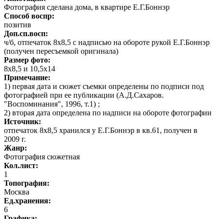
Фотография сделана дома, в квартире Е.Г.Боннэр
Способ воспр:
позитив
Доп.сп.восп:
ч/б, отпечаток 8х8,5 с надписью на обороте рукой Е.Г.Боннэр
(получен пересъемкой оригинала)
Размер фото:
8х8,5 и 10,5х14
Примечание:
1) первая дата и сюжет съемки определены по подписи под
фотографией при ее публикации (А.Д.Сахаров.
"Воспоминания", 1996, т.1) ;
2) вторая дата определена по надписи на обороте фотографии
Источник:
отпечаток 8х8,5 хранился у Е.Г.Боннэр в кв.61, получен в
2009 г.
Жанр:
Фотография сюжетная
Кол.лист:
1
Топография:
Москва
Ед.хранения:
6
Графика
: