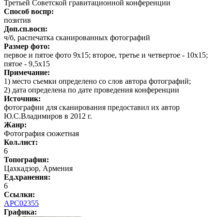
Третьей Советской гравитационной конференции
Способ воспр:
позитив
Доп.сп.восп:
ч/б, распечатка сканированных фотографий
Размер фото:
первое и пятое фото 9х15; второе, третье и четвертое - 10х15;
пятое - 9,5х15
Примечание:
1) место съемки определено со слов автора фотографий;
2) дата определена по дате проведения конференции
Источник:
фотографии для сканирования предоставил их автор
Ю.С.Владимиров в 2012 г.
Жанр:
Фотография сюжетная
Кол.лист:
6
Топография:
Цахкадзор, Армения
Ед.хранения:
6
Ссылки:
АРС02355
Графика
: