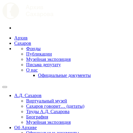
Архив
Сахаров
Фонды
Публикации
Музейная экспозиция
Письма депутату
О нас
Официальные документы
А.Д. Сахаров
Виртуальный музей
Сахаров говорит… (цитаты)
Труды А.Д. Сахарова
Биография
Музейная экспозиция
Об Архиве
Официальные документы