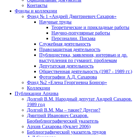
Контакты
Фонды и коллекции
Фонд № 1 «Андрей Дмитриевич Сахаров»
Научные труды
Теоретические и прикладные работы
Научно-популярные работы
Персоналии. Письма
Служебная деятельность
Правозащитная деятельность
Публицистика, заявления, интервью и др.
выступления по гуманит. проблемам
Депутатская деятельность
Общественная деятельность (1987 - 1989 гг.)
Фотографии А.Д. Сахарова
Фонд №2 «Елена Георгиевна Боннэр»
Коллекции
Публикации Архива
Долгий В.М. Народный депутат Андрей Сахаров.
1989 год
Долгий В.М. Мы – такие? Другие?
Дмитрий Иванович Сахаров.
Биобиблиографический указатель
Архив Сахарова (буклет 2006)
Библиографический указатель трудов