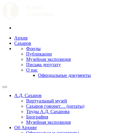
Архив
Сахаров
Фонды
Публикации
Музейная экспозиция
Письма депутату
О нас
Официальные документы
А.Д. Сахаров
Виртуальный музей
Сахаров говорит… (цитаты)
Труды А.Д. Сахарова
Биография
Музейная экспозиция
Об Архиве
Официальные документы