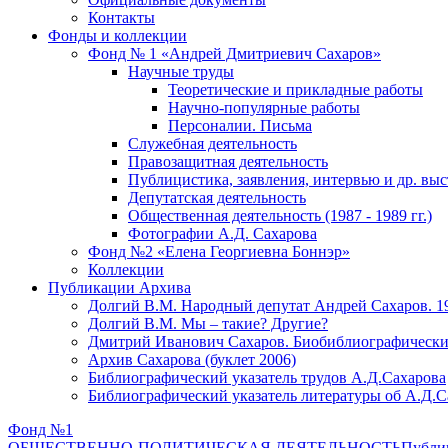
Контакты
Фонды и коллекции
Фонд № 1 «Андрей Дмитриевич Сахаров»
Научные труды
Теоретические и прикладные работы
Научно-популярные работы
Персоналии. Письма
Служебная деятельность
Правозащитная деятельность
Публицистика, заявления, интервью и др. вы
Депутатская деятельность
Общественная деятельность (1987 - 1989 гг.)
Фотографии А.Д. Сахарова
Фонд №2 «Елена Георгиевна Боннэр»
Коллекции
Публикации Архива
Долгий В.М. Народный депутат Андрей Сахаров. 1
Долгий В.М. Мы – такие? Другие?
Дмитрий Иванович Сахаров. Биобиблиографически
Архив Сахарова (буклет 2006)
Библиографический указатель трудов А.Д.Сахарова
Библиографический указатель литературы об А.Д.С
Фонд №1
ОБЩЕСТВЕННО-ПОЛИТИЧЕСКАЯ ДЕЯТЕЛЬНОСТЬ
Публиц