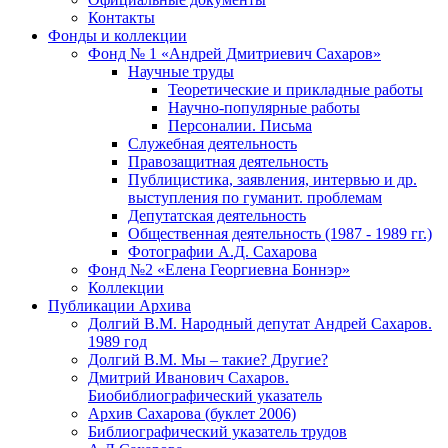
Контакты
Фонды и коллекции
Фонд № 1 «Андрей Дмитриевич Сахаров»
Научные труды
Теоретические и прикладные работы
Научно-популярные работы
Персоналии. Письма
Служебная деятельность
Правозащитная деятельность
Публицистика, заявления, интервью и др.
выступления по гуманит. проблемам
Депутатская деятельность
Общественная деятельность (1987 - 1989 гг.)
Фотографии А.Д. Сахарова
Фонд №2 «Елена Георгиевна Боннэр»
Коллекции
Публикации Архива
Долгий В.М. Народный депутат Андрей Сахаров.
1989 год
Долгий В.М. Мы – такие? Другие?
Дмитрий Иванович Сахаров.
Биобиблиографический указатель
Архив Сахарова (буклет 2006)
Библиографический указатель трудов