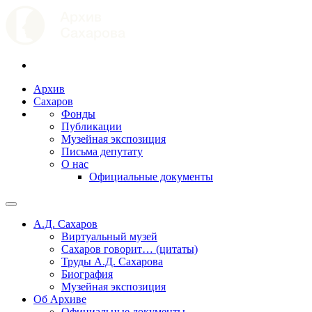
Архив
Сахаров
Фонды
Публикации
Музейная экспозиция
Письма депутату
О нас
Официальные документы
А.Д. Сахаров
Виртуальный музей
Сахаров говорит… (цитаты)
Труды А.Д. Сахарова
Биография
Музейная экспозиция
Об Архиве
Официальные документы