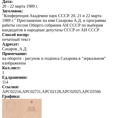
Дата:
20 - 22 марта 1989 г.
Заголовок:
"Конференция Академии наук СССР. 20, 21 и 22 марта
1989 г." Приглашение на имя Сахарова А.Д. и программа
работы сессии Общего собрания АН СССР по выборам
кандидатов в народные депутаты СССР от АН СССР
Способ воспр:
печатный текст
Адресат:
Сахаров_А.Д.
Примечание:
на обороте - рисунок и подпись Сахарова в "зеркальном"
изображении
Кол.лист:
1
Ед.хранения:
114
Ссылки:
АРС02216,АРС02711,АРС02128,АРС02925,АРС03566
Графика
: