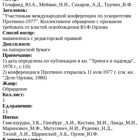
Гольфанд_Ю.А., Мейман_Н.Н., Сахаров_А.Д., Турчин_В.Ф.
Заголовок:
"Участникам международной конференции по ускорителям
Протвино-1977". Коллективное обращение с призывом
требовать от властей освобождения Ю.Ф.Орлова
Способ воспр:
машинопись с редакторской правкой
Доп.сп.восп:
на папиросной бумаге
Примечание:
1) дата определена по публикации в кн. "Тревога и надежда",
1978 г., с.116;
2) конференция в Протвино открылась 11 юля 1977 г. (см. кн.
"Дело Орлова, 1980)
Жанр:
Обращение
Кол.лист:
1
Ед.хранения:
13
Имена:
Гамсахурдиа_З.К., Гинзбург_А.И., Костава_М.И., Ланда_М.Н.,
Маринович_М.Ф., Матусевич_Н.И., Руденко_Н.Д.,
Тихий_А.И., Щаранский_А.Б., Орлов_Ю.Ф.
Ключевые слова: