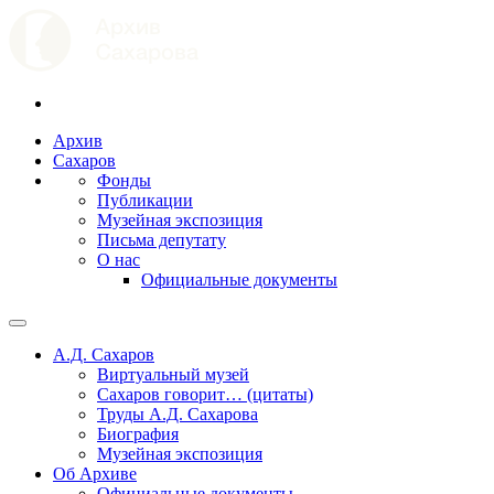
Архив
Сахаров
Фонды
Публикации
Музейная экспозиция
Письма депутату
О нас
Официальные документы
А.Д. Сахаров
Виртуальный музей
Сахаров говорит… (цитаты)
Труды А.Д. Сахарова
Биография
Музейная экспозиция
Об Архиве
Официальные документы