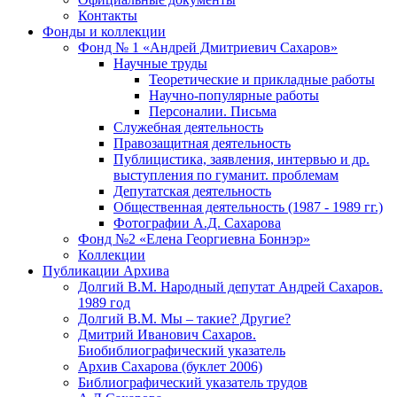
Контакты
Фонды и коллекции
Фонд № 1 «Андрей Дмитриевич Сахаров»
Научные труды
Теоретические и прикладные работы
Научно-популярные работы
Персоналии. Письма
Служебная деятельность
Правозащитная деятельность
Публицистика, заявления, интервью и др.
выступления по гуманит. проблемам
Депутатская деятельность
Общественная деятельность (1987 - 1989 гг.)
Фотографии А.Д. Сахарова
Фонд №2 «Елена Георгиевна Боннэр»
Коллекции
Публикации Архива
Долгий В.М. Народный депутат Андрей Сахаров.
1989 год
Долгий В.М. Мы – такие? Другие?
Дмитрий Иванович Сахаров.
Биобиблиографический указатель
Архив Сахарова (буклет 2006)
Библиографический указатель трудов