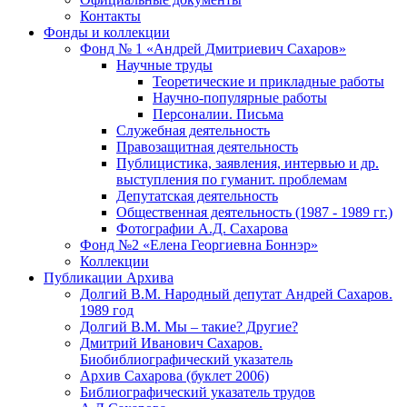
Контакты
Фонды и коллекции
Фонд № 1 «Андрей Дмитриевич Сахаров»
Научные труды
Теоретические и прикладные работы
Научно-популярные работы
Персоналии. Письма
Служебная деятельность
Правозащитная деятельность
Публицистика, заявления, интервью и др.
выступления по гуманит. проблемам
Депутатская деятельность
Общественная деятельность (1987 - 1989 гг.)
Фотографии А.Д. Сахарова
Фонд №2 «Елена Георгиевна Боннэр»
Коллекции
Публикации Архива
Долгий В.М. Народный депутат Андрей Сахаров.
1989 год
Долгий В.М. Мы – такие? Другие?
Дмитрий Иванович Сахаров.
Биобиблиографический указатель
Архив Сахарова (буклет 2006)
Библиографический указатель трудов