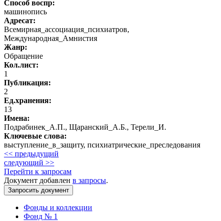
Способ воспр:
машинопись
Адресат:
Всемирная_ассоциация_психиатров,
Международная_Амнистия
Жанр:
Обращение
Кол.лист:
1
Публикация:
2
Ед.хранения:
13
Имена:
Подрабинек_А.П., Щаранский_А.Б., Терели_И.
Ключевые слова:
выступление_в_защиту, психиатрические_преследования
<< предыдущий
следующий >>
Перейти к запросам
Документ добавлен
в запросы
.
Фонды и коллекции
Фонд № 1