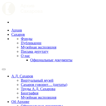
Архив
Сахаров
Фонды
Публикации
Музейная экспозиция
Письма депутату
О нас
Официальные документы
А.Д. Сахаров
Виртуальный музей
Сахаров говорит… (цитаты)
Труды А.Д. Сахарова
Биография
Музейная экспозиция
Об Архиве
Официальные документы