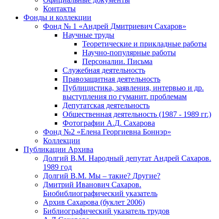
Контакты
Фонды и коллекции
Фонд № 1 «Андрей Дмитриевич Сахаров»
Научные труды
Теоретические и прикладные работы
Научно-популярные работы
Персоналии. Письма
Служебная деятельность
Правозащитная деятельность
Публицистика, заявления, интервью и др.
выступления по гуманит. проблемам
Депутатская деятельность
Общественная деятельность (1987 - 1989 гг.)
Фотографии А.Д. Сахарова
Фонд №2 «Елена Георгиевна Боннэр»
Коллекции
Публикации Архива
Долгий В.М. Народный депутат Андрей Сахаров.
1989 год
Долгий В.М. Мы – такие? Другие?
Дмитрий Иванович Сахаров.
Биобиблиографический указатель
Архив Сахарова (буклет 2006)
Библиографический указатель трудов