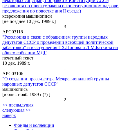
некоторых соцстран, поправки к Конституции СССР,
резолюция по проекту закона о конституционном надзоре,
предложения по повестке дня II съезда)
ксерокопия машинописи
[не позднее 10 дек. 1989 г.]
3
АРС03118
"Резолюция в связи с обращением группы народных
депутатов СССР о проведении всеобщей политической
забастовки" и выступления Г.Х.Попова и Л.М.Баткина на
общем собрании МДГ
печатный текст
10 дек. 1989 г.
1
АРС03106
"О создании пресс-центра Межрегиональной группы
народных депутатов СССР"
машинопись
[июль - нояб. 1989 г.(?) ]
2
<< предыдущая
следующая >>
наверх
Фонды и коллекции