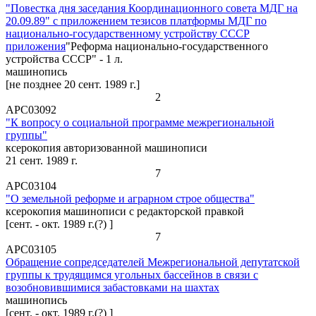
"Повестка дня заседания Координационного совета МДГ на
20.09.89" с приложением тезисов платформы МДГ по
национально-государственному устройству СССР
приложения
"Реформа национально-государственного
устройства СССР" - 1 л.
машинопись
[не позднее 20 сент. 1989 г.]
2
АРС03092
"К вопросу о социальной программе межрегиональной
группы"
ксерокопия авторизованной машинописи
21 сент. 1989 г.
7
АРС03104
"О земельной реформе и аграрном строе общества"
ксерокопия машинописи с редакторской правкой
[сент. - окт. 1989 г.(?) ]
7
АРС03105
Обращение сопредседателей Межрегиональной депутатской
группы к трудящимся угольных бассейнов в связи с
возобновившимися забастовками на шахтах
машинопись
[сент. - окт. 1989 г.(?) ]