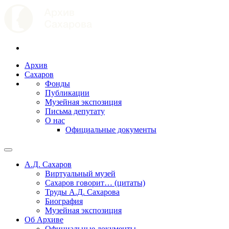
Архив
Сахаров
Фонды
Публикации
Музейная экспозиция
Письма депутату
О нас
Официальные документы
А.Д. Сахаров
Виртуальный музей
Сахаров говорит… (цитаты)
Труды А.Д. Сахарова
Биография
Музейная экспозиция
Об Архиве
Официальные документы