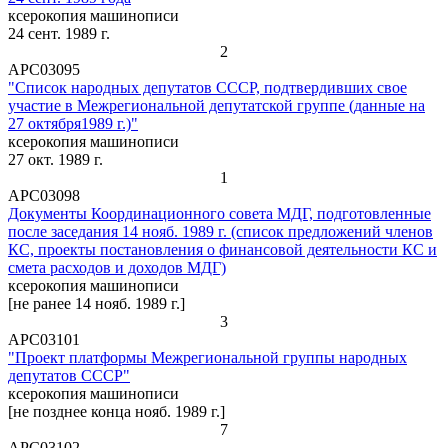
ксерокопия машинописи
24 сент. 1989 г.
2
АРС03095
"Список народных депутатов СССР, подтвердивших свое
участие в Межрегиональной депутатской группе (данные на
27 октября1989 г.)"
ксерокопия машинописи
27 окт. 1989 г.
1
АРС03098
Документы Координационного совета МДГ, подготовленные
после заседания 14 нояб. 1989 г. (список предложений членов
КС, проекты постановления о финансовой деятельности КС и
смета расходов и доходов МДГ)
ксерокопия машинописи
[не ранее 14 нояб. 1989 г.]
3
АРС03101
"Проект платформы Межрегиональной группы народных
депутатов СССР"
ксерокопия машинописи
[не позднее конца нояб. 1989 г.]
7
АРС03102