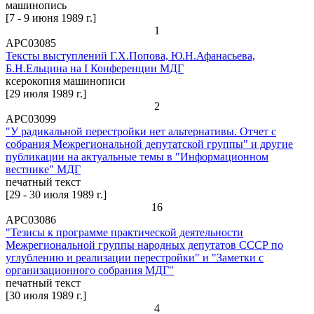
машинопись
[7 - 9 июня 1989 г.]
1
АРС03085
Тексты выступлений Г.Х.Попова, Ю.Н.Афанасьева,
Б.Н.Ельцина на I Конференции МДГ
ксерокопия машинописи
[29 июля 1989 г.]
2
АРС03099
"У радикальной перестройки нет альтернативы. Отчет с
собрания Межрегиональной депутатской группы" и другие
публикации на актуальные темы в "Информационном
вестнике" МДГ
печатный текст
[29 - 30 июля 1989 г.]
16
АРС03086
"Тезисы к программе практической деятельности
Межрегиональной группы народных депутатов СССР по
углублению и реализации перестройки" и "Заметки с
организационного собрания МДГ"
печатный текст
[30 июля 1989 г.]
4