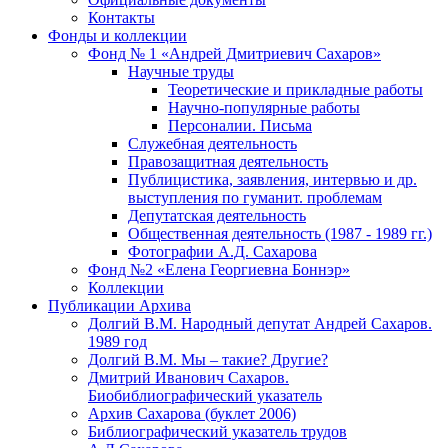
Контакты
Фонды и коллекции
Фонд № 1 «Андрей Дмитриевич Сахаров»
Научные труды
Теоретические и прикладные работы
Научно-популярные работы
Персоналии. Письма
Служебная деятельность
Правозащитная деятельность
Публицистика, заявления, интервью и др.
выступления по гуманит. проблемам
Депутатская деятельность
Общественная деятельность (1987 - 1989 гг.)
Фотографии А.Д. Сахарова
Фонд №2 «Елена Георгиевна Боннэр»
Коллекции
Публикации Архива
Долгий В.М. Народный депутат Андрей Сахаров.
1989 год
Долгий В.М. Мы – такие? Другие?
Дмитрий Иванович Сахаров.
Биобиблиографический указатель
Архив Сахарова (буклет 2006)
Библиографический указатель трудов