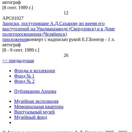
автограф
[8 сент. 1989 г.]
12
АРС01027
Записки, поступившие А.Д.Сахарову во время его
выступлений на Уралмашзаводе (Свердловск) и в Доме
политпросвещения (Челябинск)
приложения
конверт с надписью рукой Е.Г.Боннэр - 1 л.
автограф
[8 - 9 сент. 1989 г.]
26
<< предыдущая
Фонды и коллекции
Фонд № 1
Фонд № 2
Публикации Архива
Музейная экспозиция
Мемориальная квартира
Виртуальный музей
Музейный фонд