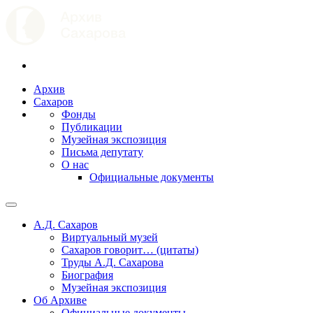
Архив
Сахаров
Фонды
Публикации
Музейная экспозиция
Письма депутату
О нас
Официальные документы
А.Д. Сахаров
Виртуальный музей
Сахаров говорит… (цитаты)
Труды А.Д. Сахарова
Биография
Музейная экспозиция
Об Архиве
Официальные документы