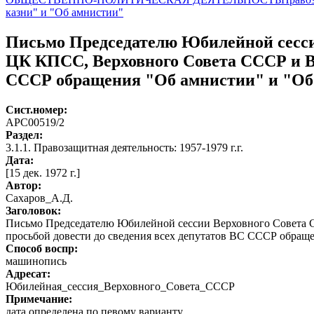
казни" и "Об амнистии"
Письмо Председателю Юбилейной сессии
ЦК КПСС, Верховного Совета СССР и Ве
СССР обращения "Об амнистии" и "Об 
Сист.номер:
АРС00519/2
Раздел:
3.1.1. Правозащитная деятельность: 1957-1979 г.г.
Дата:
[15 дек. 1972 г.]
Автор
:
Сахаров_А.Д.
Заголовок:
Письмо Председателю Юбилейной сессии Верховного Совета С
просьбой довести до сведения всех депутатов ВС СССР обращ
Способ воспр:
машинопись
Адресат:
Юбилейная_сессия_Верховного_Совета_СССР
Примечание:
дата определена по певому варианту