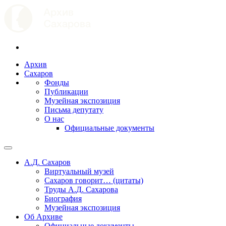
Архив
Сахаров
Фонды
Публикации
Музейная экспозиция
Письма депутату
О нас
Официальные документы
А.Д. Сахаров
Виртуальный музей
Сахаров говорит… (цитаты)
Труды А.Д. Сахарова
Биография
Музейная экспозиция
Об Архиве
Официальные документы