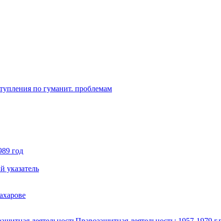
ступления по гуманит. проблемам
989 год
й указатель
ахарове
ащитная деятельность
Правозащитная деятельность: 1957-1979 г.г