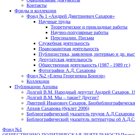
Контакты
Фонды и коллекции
Фонд № 1 «Андрей Дмитриевич Сахаров»
Научные труды
Теоретические и прикладные работы
Научно-популярные работы
Персоналии. Письма
Служебная деятельность
Правозащитная деятельность
Публицистика, заявления, интервью и др. вы
Депутатская деятельность
Общественная деятельность (1987 - 1989 гг.)
Фотографии А.Д. Сахарова
Фонд №2 «Елена Георгиевна Боннэр»
Коллекции
Публикации Архива
Долгий В.М. Народный депутат Андрей Сахаров. 1
Долгий В.М. Мы – такие? Другие?
Дмитрий Иванович Сахаров. Биобиблиографически
Архив Сахарова (буклет 2006)
Библиографический указатель трудов А.Д.Сахарова
Библиографический указатель литературы об А.Д.С
Фонд №1
ОБЩЕСТВЕННО-ПОЛИТИЧЕСКАЯ ДЕЯТЕЛЬНОСТЬ
Правоз