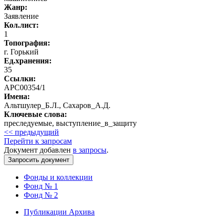
Жанр:
Заявление
Кол.лист:
1
Топография:
г. Горький
Ед.хранения:
35
Ссылки:
АРС00354/1
Имена:
Альтшулер_Б.Л., Сахаров_А.Д.
Ключевые слова:
преследуемые, выступление_в_защиту
<< предыдущий
Перейти к запросам
Документ добавлен
в запросы
.
Фонды и коллекции
Фонд № 1
Фонд № 2
Публикации Архива