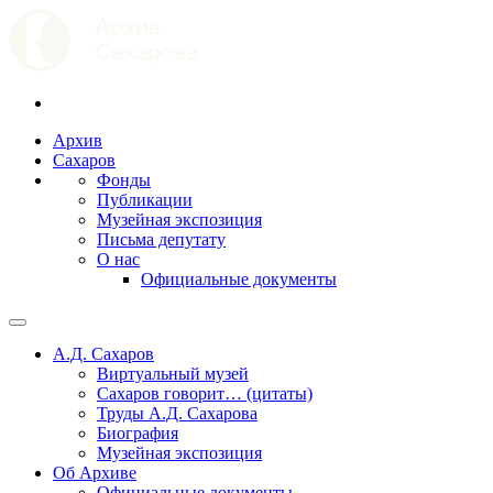
Архив
Сахаров
Фонды
Публикации
Музейная экспозиция
Письма депутату
О нас
Официальные документы
А.Д. Сахаров
Виртуальный музей
Сахаров говорит… (цитаты)
Труды А.Д. Сахарова
Биография
Музейная экспозиция
Об Архиве
Официальные документы