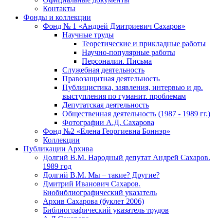
Контакты
Фонды и коллекции
Фонд № 1 «Андрей Дмитриевич Сахаров»
Научные труды
Теоретические и прикладные работы
Научно-популярные работы
Персоналии. Письма
Служебная деятельность
Правозащитная деятельность
Публицистика, заявления, интервью и др.
выступления по гуманит. проблемам
Депутатская деятельность
Общественная деятельность (1987 - 1989 гг.)
Фотографии А.Д. Сахарова
Фонд №2 «Елена Георгиевна Боннэр»
Коллекции
Публикации Архива
Долгий В.М. Народный депутат Андрей Сахаров.
1989 год
Долгий В.М. Мы – такие? Другие?
Дмитрий Иванович Сахаров.
Биобиблиографический указатель
Архив Сахарова (буклет 2006)
Библиографический указатель трудов