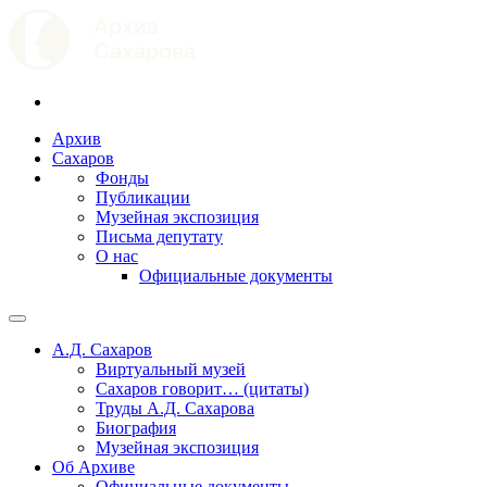
Архив
Сахаров
Фонды
Публикации
Музейная экспозиция
Письма депутату
О нас
Официальные документы
А.Д. Сахаров
Виртуальный музей
Сахаров говорит… (цитаты)
Труды А.Д. Сахарова
Биография
Музейная экспозиция
Об Архиве
Официальные документы