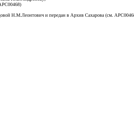
 АРС00468)
довой Н.М.Леонтович и передан в Архив Сахарова (см. АРС0046