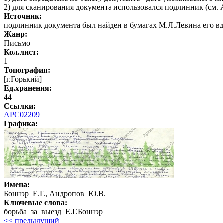
2) для сканирования документа использовался подлинник (см.
Источник:
подлинник документа был найден в бумагах М.Л.Левина его в
Жанр:
Письмо
Кол.лист:
1
Топография:
[г.Горький]
Ед.хранения:
44
Ссылки:
АРС02209
Графика
:
Имена:
Боннэр_Е.Г., Андропов_Ю.В.
Ключевые слова:
борьба_за_выезд_Е.Г.Боннэр
<< предыдущий