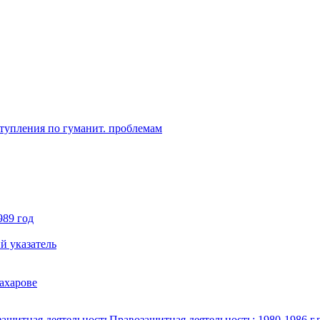
ступления по гуманит. проблемам
989 год
й указатель
ахарове
ащитная деятельность
Правозащитная деятельность: 1980-1986 г.г