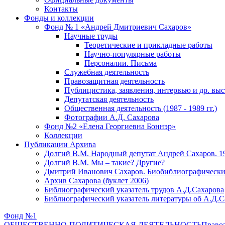
Контакты
Фонды и коллекции
Фонд № 1 «Андрей Дмитриевич Сахаров»
Научные труды
Теоретические и прикладные работы
Научно-популярные работы
Персоналии. Письма
Служебная деятельность
Правозащитная деятельность
Публицистика, заявления, интервью и др. вы
Депутатская деятельность
Общественная деятельность (1987 - 1989 гг.)
Фотографии А.Д. Сахарова
Фонд №2 «Елена Георгиевна Боннэр»
Коллекции
Публикации Архива
Долгий В.М. Народный депутат Андрей Сахаров. 1
Долгий В.М. Мы – такие? Другие?
Дмитрий Иванович Сахаров. Биобиблиографически
Архив Сахарова (буклет 2006)
Библиографический указатель трудов А.Д.Сахарова
Библиографический указатель литературы об А.Д.С
Фонд №1
ОБЩЕСТВЕННО-ПОЛИТИЧЕСКАЯ ДЕЯТЕЛЬНОСТЬ
Правоз