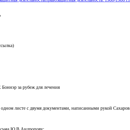
"
ссылка)
. Боннэр за рубеж для лечения
а одном листе с двумя документами, написанными рукой Сахаров
письма Ю.В.Андропову;