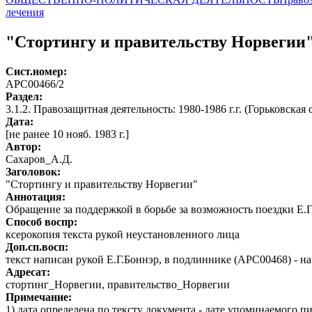
лечения
"Стортингу и правительству Норвегии
Сист.номер:
АРС00466/2
Раздел:
3.1.2. Правозащитная деятельность: 1980-1986 г.г. (Горьковская 
Дата:
[не ранее 10 нояб. 1983 г.]
Автор
:
Сахаров_А.Д.
Заголовок:
"Стортингу и правительству Норвегии"
Аннотация:
Обращение за поддержкой в борьбе за возможность поездки Е.Г
Способ воспр:
ксерокопия текста рукой неустановленного лица
Доп.сп.восп:
текст написан рукой Е.Г.Боннэр, в подлиннике (АРС00468) - н
Адресат:
стортинг_Норвегии, правительство_Норвегии
Примечание:
1) дата определена по тексту документа - дате упоминаемого 