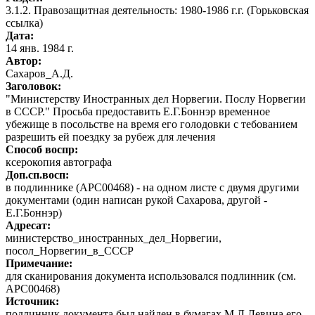
3.1.2. Правозащитная деятельность: 1980-1986 г.г. (Горьковская
ссылка)
Дата:
14 янв. 1984 г.
Автор
:
Сахаров_А.Д.
Заголовок:
"Министерству Иностранных дел Норвегии. Послу Норвегии
в СССР." Просьба предоставить Е.Г.Боннэр временное
убежище в посольстве на время его голодовки с тебованием
разрешить ей поездку за рубеж для лечения
Способ воспр:
ксерокопия автографа
Доп.сп.восп:
в подлиннике (АРС00468) - на одном листе с двумя другими
документами (один написан рукой Сахарова, другой -
Е.Г.Боннэр)
Адресат:
министерство_иностранных_дел_Норвегии,
посол_Норвегии_в_СССР
Примечание:
для сканирования документа использовался подлинник (см.
АРС00468)
Источник:
подлинник документа был найден в бумагах М.Л.Левина его