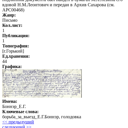
вдовой Н.М.Леонтович и передан в Архив Сахарова (см.
АРС00468)
Жанр:
Письмо
Кол.лист:
1
Публикация:
1
Топография:
[г.Горький]
Ед.хранения:
44
Графика
:
Имена:
Боннэр_Е.Г.
Ключевые слова:
борьба_за_выезд_Е.Г.Боннэр, голодовка
<< предыдущий
следующий >>