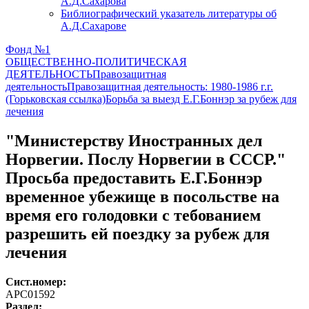
А.Д.Сахарова
Библиографический указатель литературы об
А.Д.Сахарове
Фонд №1
ОБЩЕСТВЕННО-ПОЛИТИЧЕСКАЯ
ДЕЯТЕЛЬНОСТЬ
Правозащитная
деятельность
Правозащитная деятельность: 1980-1986 г.г.
(Горьковская ссылка)
Борьба за выезд Е.Г.Боннэр за рубеж для
лечения
"Министерству Иностранных дел
Норвегии. Послу Норвегии в СССР."
Просьба предоставить Е.Г.Боннэр
временное убежище в посольстве на
время его голодовки с тебованием
разрешить ей поездку за рубеж для
лечения
Сист.номер:
АРС01592
Раздел: