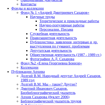
Контакты
Фонды и коллекции
Фонд № 1 «Андрей Дмитриевич Сахаров»
Научные труды
Теоретические и прикладные работы
Научно-популярные работы
Персоналии. Письма
Служебная деятельность
Правозащитная деятельность
Публицистика, заявления, интервью и др.
выступления по гуманит. проблемам
Депутатская деятельность
Общественная деятельность (1987 - 1989 гг.)
Фотографии А.Д. Сахарова
Фонд №2 «Елена Георгиевна Боннэр»
Коллекции
Публикации Архива
Долгий В.М. Народный депутат Андрей Сахаров.
1989 год
Долгий В.М. Мы – такие? Другие?
Дмитрий Иванович Сахаров.
Биобиблиографический указатель
Архив Сахарова (буклет 2006)
Библиографический указатель трудов