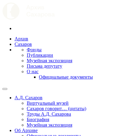
Архив
Сахаров
Фонды
Публикации
Музейная экспозиция
Письма депутату
О нас
Официальные документы
А.Д. Сахаров
Виртуальный музей
Сахаров говорит… (цитаты)
Труды А.Д. Сахарова
Биография
Музейная экспозиция
Об Архиве
Официальные документы