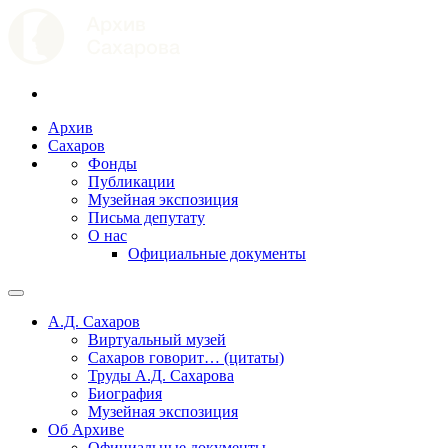
Архив
Сахаров
Фонды
Публикации
Музейная экспозиция
Письма депутату
О нас
Официальные документы
А.Д. Сахаров
Виртуальный музей
Сахаров говорит… (цитаты)
Труды А.Д. Сахарова
Биография
Музейная экспозиция
Об Архиве
Официальные документы