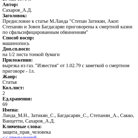
Автор
:
Сахаров_А.Д.
Заголовок:
Предисловие к статье М.Ланда "Степан Затикян, Акоп
Степанян и Зовен Багдасарян приговорены к смертной казни
по сфальсифицированным обвинениям"
Способ воспр:
машинопись
Доп.сп.восп:
на 1/2 листа тонкой бумаги
Приложения:
вырезка из газ. "Известия" от 1.02.79 с заметкой о смертном
приговоре - 1л.
Жанр:
Статья
Кол.лист:
2
Ед.хранения:
69
Имена:
Ланда_М.Н., Затикян_С., Багдасарян_С., Степанян_А., Сакко,
Ванцетти, Сахаров_А.Д.
Ключевые слова:
защита_прав_человека
<< предыдущий