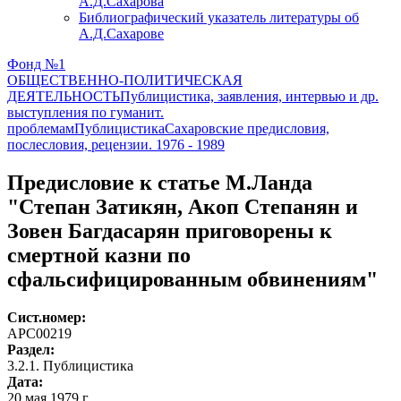
А.Д.Сахарова
Библиографический указатель литературы об
А.Д.Сахарове
Фонд №1
ОБЩЕСТВЕННО-ПОЛИТИЧЕСКАЯ
ДЕЯТЕЛЬНОСТЬ
Публицистика, заявления, интервью и др.
выступления по гуманит.
проблемам
Публицистика
Сахаровские предисловия,
послесловия, рецензии. 1976 - 1989
Предисловие к статье М.Ланда
"Степан Затикян, Акоп Степанян и
Зовен Багдасарян приговорены к
смертной казни по
сфальсифицированным обвинениям"
Сист.номер:
АРС00219
Раздел:
3.2.1. Публицистика
Дата:
20 мая 1979 г.