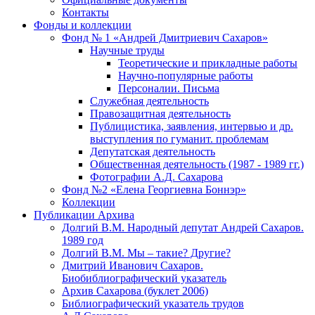
Контакты
Фонды и коллекции
Фонд № 1 «Андрей Дмитриевич Сахаров»
Научные труды
Теоретические и прикладные работы
Научно-популярные работы
Персоналии. Письма
Служебная деятельность
Правозащитная деятельность
Публицистика, заявления, интервью и др.
выступления по гуманит. проблемам
Депутатская деятельность
Общественная деятельность (1987 - 1989 гг.)
Фотографии А.Д. Сахарова
Фонд №2 «Елена Георгиевна Боннэр»
Коллекции
Публикации Архива
Долгий В.М. Народный депутат Андрей Сахаров.
1989 год
Долгий В.М. Мы – такие? Другие?
Дмитрий Иванович Сахаров.
Биобиблиографический указатель
Архив Сахарова (буклет 2006)
Библиографический указатель трудов