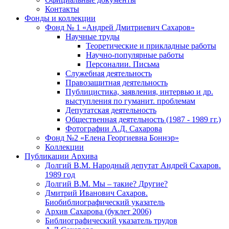
Контакты
Фонды и коллекции
Фонд № 1 «Андрей Дмитриевич Сахаров»
Научные труды
Теоретические и прикладные работы
Научно-популярные работы
Персоналии. Письма
Служебная деятельность
Правозащитная деятельность
Публицистика, заявления, интервью и др.
выступления по гуманит. проблемам
Депутатская деятельность
Общественная деятельность (1987 - 1989 гг.)
Фотографии А.Д. Сахарова
Фонд №2 «Елена Георгиевна Боннэр»
Коллекции
Публикации Архива
Долгий В.М. Народный депутат Андрей Сахаров.
1989 год
Долгий В.М. Мы – такие? Другие?
Дмитрий Иванович Сахаров.
Биобиблиографический указатель
Архив Сахарова (буклет 2006)
Библиографический указатель трудов