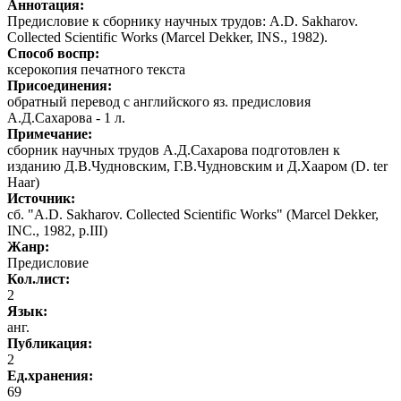
Аннотация:
Предисловие к сборнику научных трудов: A.D. Sakharov.
Collected Scientific Works (Marcel Dekker, INS., 1982).
Способ воспр:
ксерокопия печатного текста
Присоединения:
обратный перевод с английского яз. предисловия
А.Д.Сахарова - 1 л.
Примечание:
сборник научных трудов А.Д.Сахарова подготовлен к
изданию Д.В.Чудновским, Г.В.Чудновским и Д.Хааром (D. ter
Haar)
Источник:
сб. "A.D. Sakharov. Collected Scientific Works" (Marcel Dekker,
INC., 1982, p.III)
Жанр:
Предисловие
Кол.лист:
2
Язык:
анг.
Публикация:
2
Ед.хранения:
69