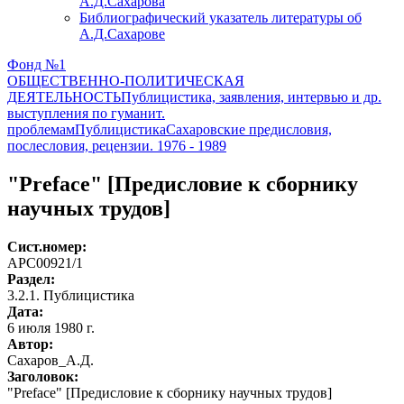
А.Д.Сахарова
Библиографический указатель литературы об
А.Д.Сахарове
Фонд №1
ОБЩЕСТВЕННО-ПОЛИТИЧЕСКАЯ
ДЕЯТЕЛЬНОСТЬ
Публицистика, заявления, интервью и др.
выступления по гуманит.
проблемам
Публицистика
Сахаровские предисловия,
послесловия, рецензии. 1976 - 1989
"Preface" [Предисловие к сборнику
научных трудов]
Сист.номер:
АРС00921/1
Раздел:
3.2.1. Публицистика
Дата:
6 июля 1980 г.
Автор
:
Сахаров_А.Д.
Заголовок:
"Preface" [Предисловие к сборнику научных трудов]