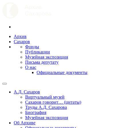
Архив
Сахаров
Фонды
Публикации
Музейная экспозиция
Письма депутату
О нас
Официальные документы
А.Д. Сахаров
Виртуальный музей
Сахаров говорит… (цитаты)
Труды А.Д. Сахарова
Биография
Музейная экспозиция
Об Архиве
Официальные документы