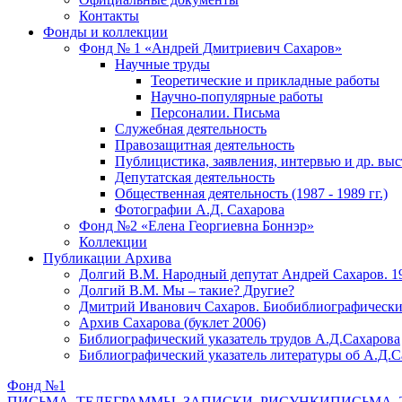
Контакты
Фонды и коллекции
Фонд № 1 «Андрей Дмитриевич Сахаров»
Научные труды
Теоретические и прикладные работы
Научно-популярные работы
Персоналии. Письма
Служебная деятельность
Правозащитная деятельность
Публицистика, заявления, интервью и др. вы
Депутатская деятельность
Общественная деятельность (1987 - 1989 гг.)
Фотографии А.Д. Сахарова
Фонд №2 «Елена Георгиевна Боннэр»
Коллекции
Публикации Архива
Долгий В.М. Народный депутат Андрей Сахаров. 1
Долгий В.М. Мы – такие? Другие?
Дмитрий Иванович Сахаров. Биобиблиографически
Архив Сахарова (буклет 2006)
Библиографический указатель трудов А.Д.Сахарова
Библиографический указатель литературы об А.Д.С
Фонд №1
ПИСЬМА, ТЕЛЕГРАММЫ, ЗАПИСКИ, РИСУНКИ
ПИСЬМА, 