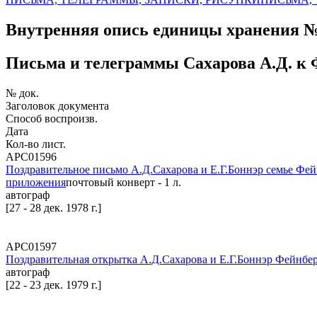
Внутренняя опись единицы хранения 
Письма и телеграммы Сахарова А.Д. к
№ док.
Заголовок документа
Способ воспроизв.
Дата
Кол-во лист.
АРС01596
Поздравительное письмо А.Д.Сахарова и Е.Г.Боннэр семье Фей
приложения
почтовый конверт - 1 л.
автограф
[27 - 28 дек. 1978 г.]
АРС01597
Поздравительная открытка А.Д.Сахарова и Е.Г.Боннэр Фейнбе
автограф
[22 - 23 дек. 1979 г.]