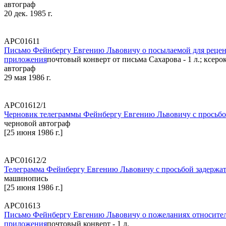
автограф
20 дек. 1985 г.
АРС01611
Письмо Фейнбергу Евгению Львовичу о посылаемой для рецен
приложения
почтовый конверт от письма Сахарова - 1 л.; ксеро
автограф
29 мая 1986 г.
АРС01612/1
Черновик телеграммы Фейнбергу Евгению Львовичу с просьбой
черновой автограф
[25 июня 1986 г.]
АРС01612/2
Телеграмма Фейнбергу Евгению Львовичу с просьбой задержат
машинопись
[25 июня 1986 г.]
АРС01613
Письмо Фейнбергу Евгению Львовичу о пожеланиях относител
приложения
почтовый конверт - 1 л.