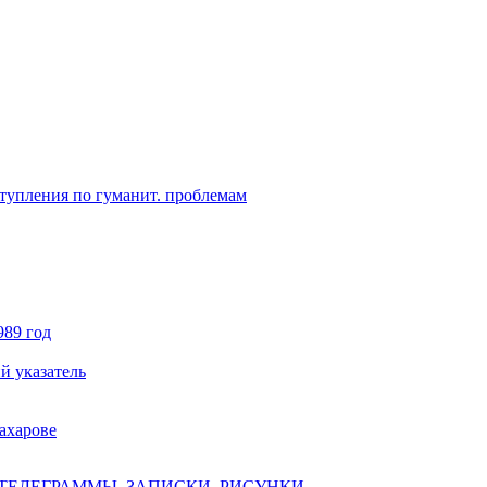
ступления по гуманит. проблемам
989 год
й указатель
ахарове
ТЕЛЕГРАММЫ, ЗАПИСКИ, РИСУНКИ