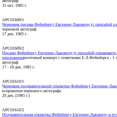
автограф
31 окт. 1985 г.
АРС01609/1
Черновик письма Фейнбергу Евгению Львовичу (с просьбой озна
черновой автограф
17 дек. 1985 г.
АРС01609/2
Письмо Фейнбергу Евгению Львовичу (с просьбой ознакомить В.
приложения
почтовый конверт с пометками Е.Л.Фейнберга - 1 л
автограф
17 - 18 дек. 1985 г.
АРС01610/1
Черновик поздравительной открытки Фейнбергу Евгению Льво
ксерокопия чернового автографа
20 дек. [1985 г.]
АРС01610/2
Поздравительная открытка Фейнбергу Евгению Львовичу и его