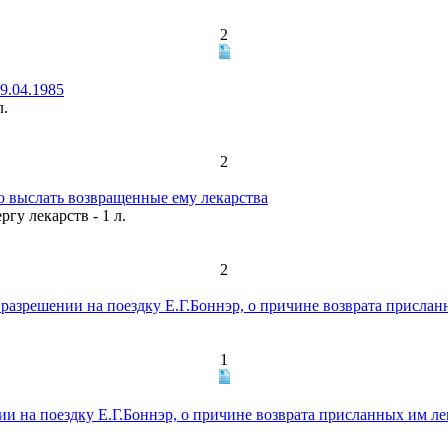
2
9.04.1985
л.
2
 выслать возвращенные ему лекарства
гу лекарств - 1 л.
2
зрешении на поездку Е.Г.Боннэр, о причине возврата присланны
1
на поездку Е.Г.Боннэр, о причине возврата присланных им лека