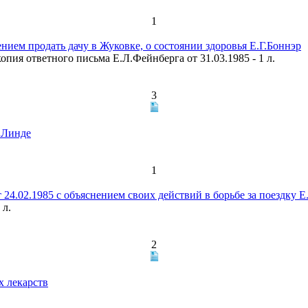
1
ием продать дачу в Жуковке, о состоянии здоровья Е.Г.Боннэр
копия ответного письма Е.Л.Фейнберга от 31.03.1985 - 1 л.
3
.Линде
1
4.02.1985 с объяснением своих действий в борьбе за поездку Е.
 л.
2
 лекарств