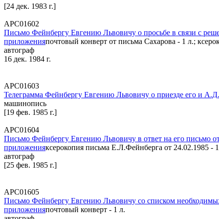
[24 дек. 1983 г.]
АРС01602
Письмо Фейнбергу Евгению Львовичу о просьбе в связи с решен
приложения
почтовый конверт от письма Сахарова - 1 л.; ксеро
автограф
16 дек. 1984 г.
АРС01603
Телеграмма Фейнбергу Евгению Львовичу о приезде его и А.Д
машинопись
[19 фев. 1985 г.]
АРС01604
Письмо Фейнбергу Евгению Львовичу в ответ на его письмо от 2
приложения
ксерокопия письма Е.Л.Фейнберга от 24.02.1985 - 1
автограф
[25 фев. 1985 г.]
АРС01605
Письмо Фейнбергу Евгению Львовичу со списком необходимых
приложения
почтовый конверт - 1 л.
автограф