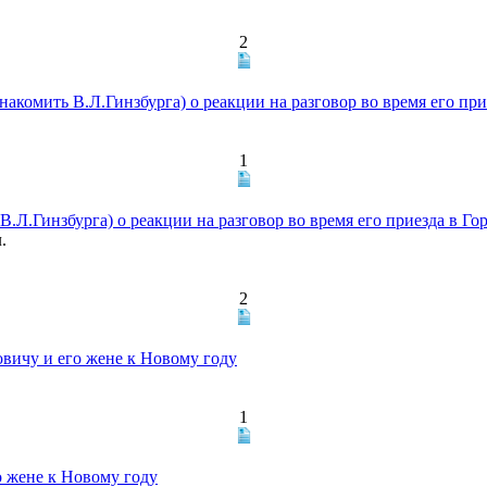
2
комить В.Л.Гинзбурга) о реакции на разговор во время его при
1
Л.Гинзбурга) о реакции на разговор во время его приезда в Го
.
2
вичу и его жене к Новому году
1
 жене к Новому году