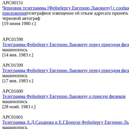
АРС00151
Черновик телеграммы [Фейнбергу Евгению Львовичу] с сообще
приложения
телеграфное извещение об отказе адресата принять 
черновой автограф
[19 июня 1980 г.]
АРС01598
Телеграмма Фейнбергу Евгению Львовичу перед приездом физи
машинопись
[14 янв. 1983 г.]
АРС01599
Телеграмма Фейнбергу Евгению Львовичу перед приездом физи
машинопись
[17 янв. 1983 г.]
АРС01600
Телеграмма Фейнбергу Евгению Львовичу о приезде физиков
машинопись
[28 нояб. 1983 г.]
АРС01601
Телеграмма А.Д.Сахарова и Е.Г.Боннэр Фейнбергу Евгению Ль
машинопись