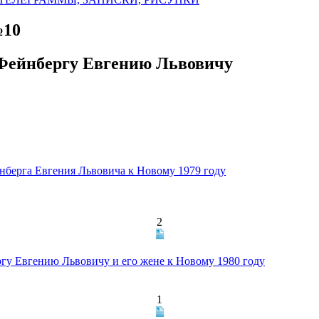
№10
 Фейнбергу Евгению Львовичу
нберга Евгения Львовича к Новому 1979 году
2
ргу Евгению Львовичу и его жене к Новому 1980 году
1