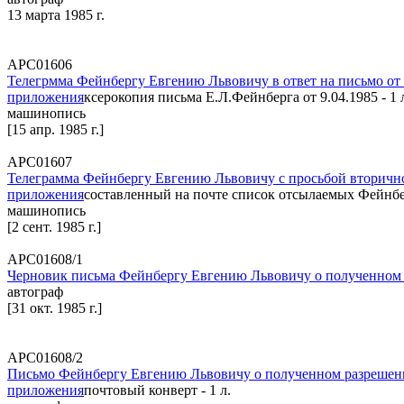
13 марта 1985 г.
АРС01606
Телегрмма Фейнбергу Евгению Львовичу в ответ на письмо от 
приложения
ксерокопия письма Е.Л.Фейнберга от 9.04.1985 - 1 
машинопись
[15 апр. 1985 г.]
АРС01607
Телеграмма Фейнбергу Евгению Львовичу с просьбой вторично
приложения
составленный на почте список отсылаемых Фейнбер
машинопись
[2 сент. 1985 г.]
АРС01608/1
Черновик письма Фейнбергу Евгению Львовичу о полученном ра
автограф
[31 окт. 1985 г.]
АРС01608/2
Письмо Фейнбергу Евгению Львовичу о полученном разрешении 
приложения
почтовый конверт - 1 л.