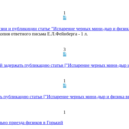
1
зии и публикиции статье "Испарение черных мини-дыр и физик
копия ответного письма Е.Л.Фейнберга - 1 л.
3
 задержать публикацию статьи ["Испарение черных мини-дыр и
1
ь публикацию статьи ["Испарение черных мини-дыр и физика в
1
ьно приезда физиков в Горький