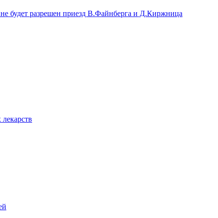
не будет разрешен приезд В.Файнберга и Д.Киржница
 лекарств
ей