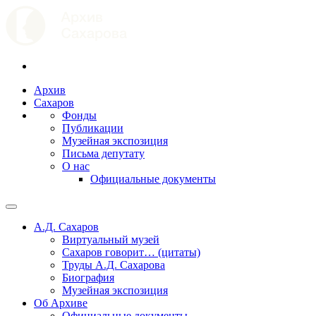
Архив
Сахаров
Фонды
Публикации
Музейная экспозиция
Письма депутату
О нас
Официальные документы
А.Д. Сахаров
Виртуальный музей
Сахаров говорит… (цитаты)
Труды А.Д. Сахарова
Биография
Музейная экспозиция
Об Архиве
Официальные документы