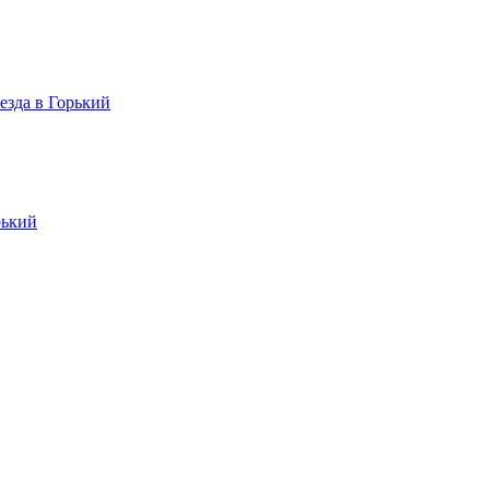
езда в Горький
рький