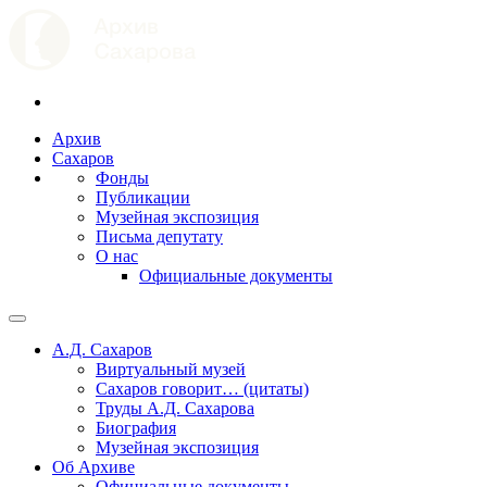
Архив
Сахаров
Фонды
Публикации
Музейная экспозиция
Письма депутату
О нас
Официальные документы
А.Д. Сахаров
Виртуальный музей
Сахаров говорит… (цитаты)
Труды А.Д. Сахарова
Биография
Музейная экспозиция
Об Архиве
Официальные документы