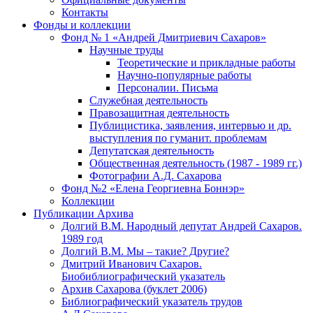
Контакты
Фонды и коллекции
Фонд № 1 «Андрей Дмитриевич Сахаров»
Научные труды
Теоретические и прикладные работы
Научно-популярные работы
Персоналии. Письма
Служебная деятельность
Правозащитная деятельность
Публицистика, заявления, интервью и др.
выступления по гуманит. проблемам
Депутатская деятельность
Общественная деятельность (1987 - 1989 гг.)
Фотографии А.Д. Сахарова
Фонд №2 «Елена Георгиевна Боннэр»
Коллекции
Публикации Архива
Долгий В.М. Народный депутат Андрей Сахаров.
1989 год
Долгий В.М. Мы – такие? Другие?
Дмитрий Иванович Сахаров.
Биобиблиографический указатель
Архив Сахарова (буклет 2006)
Библиографический указатель трудов