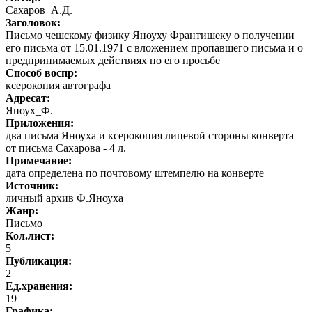
Сахаров_А.Д.
Заголовок:
Письмо чешскому физику Яноуху Франтишеку о получении
его письма от 15.01.1971 с вложением пропавшего письма и о
предпринимаемых действиях по его просьбе
Способ воспр:
ксерокопия автографа
Адресат:
Яноух_Ф.
Приложения:
два письма Яноуха и ксерокопия лицевой стороны конверта
от письма Сахарова - 4 л.
Примечание:
дата определена по почтовому штемпелю на конверте
Источник:
личный архив Ф.Яноуха
Жанр:
Письмо
Кол.лист:
5
Публикация:
2
Ед.хранения:
19
Графика
: