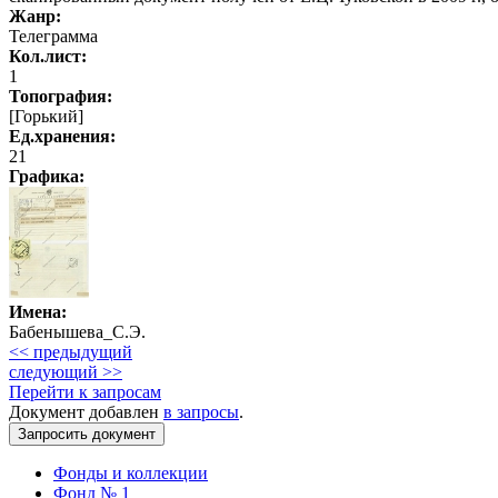
Жанр:
Телеграмма
Кол.лист:
1
Топография:
[Горький]
Ед.хранения:
21
Графика
:
Имена:
Бабенышева_С.Э.
<< предыдущий
следующий >>
Перейти к запросам
Документ добавлен
в запросы
.
Фонды и коллекции
Фонд № 1