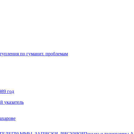
ступления по гуманит. проблемам
989 год
й указатель
ахарове
ТЕЛЕГРАММЫ, ЗАПИСКИ, РИСУНКИ
Письма и телеграммы А