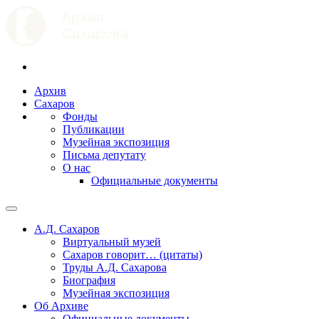
Архив
Сахаров
Фонды
Публикации
Музейная экспозиция
Письма депутату
О нас
Официальные документы
А.Д. Сахаров
Виртуальный музей
Сахаров говорит… (цитаты)
Труды А.Д. Сахарова
Биография
Музейная экспозиция
Об Архиве
Официальные документы