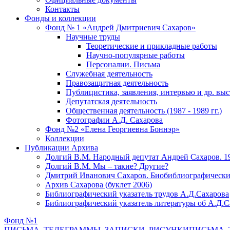
Контакты
Фонды и коллекции
Фонд № 1 «Андрей Дмитриевич Сахаров»
Научные труды
Теоретические и прикладные работы
Научно-популярные работы
Персоналии. Письма
Служебная деятельность
Правозащитная деятельность
Публицистика, заявления, интервью и др. вы
Депутатская деятельность
Общественная деятельность (1987 - 1989 гг.)
Фотографии А.Д. Сахарова
Фонд №2 «Елена Георгиевна Боннэр»
Коллекции
Публикации Архива
Долгий В.М. Народный депутат Андрей Сахаров. 1
Долгий В.М. Мы – такие? Другие?
Дмитрий Иванович Сахаров. Биобиблиографически
Архив Сахарова (буклет 2006)
Библиографический указатель трудов А.Д.Сахарова
Библиографический указатель литературы об А.Д.С
Фонд №1
ПИСЬМА, ТЕЛЕГРАММЫ, ЗАПИСКИ, РИСУНКИ
ПИСЬМА, 