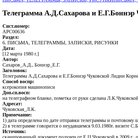
Телеграмма А.Д.Сахарова и Е.Г.Боннэр
Сист.номер:
АРС00636
Раздел:
6. ПИСЬМА, ТЕЛЕГРАММЫ, ЗАПИСКИ, РИСУНКИ
Дата:
[12 марта 1980 г.]
Автор
:
Сахаров_А.Д., Боннэр_Е.Г.
Заголовок:
Телеграмма А.Д.Сахарова и Е.Г.Боннэр Чуковской Лидии Корн
Способ воспр:
ксерокопия машинописи
Доп.сп.восп:
на телеграфном бланке, пометка от руки сделана Л.К.Чуковско
Адресат:
Чуковская_Л.К.
Примечание:
1) дата определена по дате отправки телеграммы и почтовому 
2) в телеграмме говорится о неудавшемся 9.03.1980г. визите С.
Источник:
сканированный документ получен от Е.Ц.Чуковской в 2009 г.,