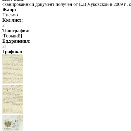
сканированный документ получен от Е.Ц.Чуковской в 2009 г.,
Жанр:
Письмо
Кол.лист:
2
Топография:
[Горький]
Ед.хранения:
21
Графика
: