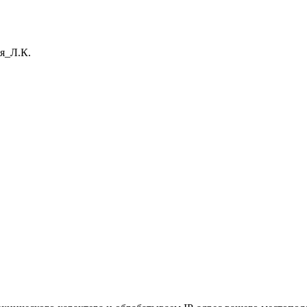
ая_Л.К.