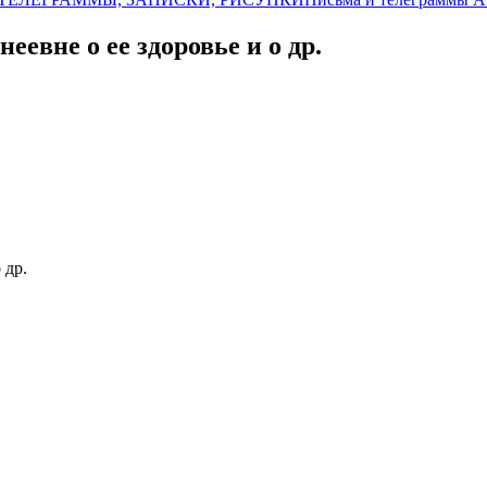
евне о ее здоровье и о др.
 др.