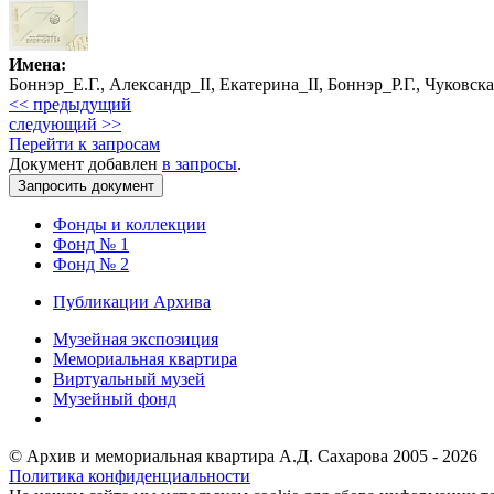
Имена:
Боннэр_Е.Г., Александр_II, Екатерина_II, Боннэр_Р.Г., Чуковск
<< предыдущий
следующий >>
Перейти к запросам
Документ добавлен
в запросы
.
Фонды и коллекции
Фонд № 1
Фонд № 2
Публикации Архива
Музейная экспозиция
Мемориальная квартира
Виртуальный музей
Музейный фонд
© Архив и мемориальная квартира А.Д. Сахарова 2005 - 2026
Политика конфиденциальности