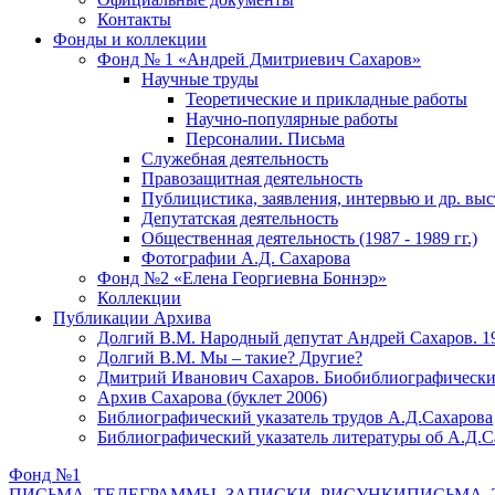
Контакты
Фонды и коллекции
Фонд № 1 «Андрей Дмитриевич Сахаров»
Научные труды
Теоретические и прикладные работы
Научно-популярные работы
Персоналии. Письма
Служебная деятельность
Правозащитная деятельность
Публицистика, заявления, интервью и др. вы
Депутатская деятельность
Общественная деятельность (1987 - 1989 гг.)
Фотографии А.Д. Сахарова
Фонд №2 «Елена Георгиевна Боннэр»
Коллекции
Публикации Архива
Долгий В.М. Народный депутат Андрей Сахаров. 1
Долгий В.М. Мы – такие? Другие?
Дмитрий Иванович Сахаров. Биобиблиографически
Архив Сахарова (буклет 2006)
Библиографический указатель трудов А.Д.Сахарова
Библиографический указатель литературы об А.Д.С
Фонд №1
ПИСЬМА, ТЕЛЕГРАММЫ, ЗАПИСКИ, РИСУНКИ
ПИСЬМА, 