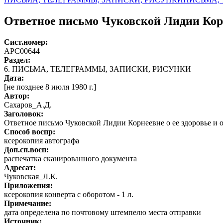
Ответное письмо Чуковской Лидии Корне
Сист.номер:
АРС00644
Раздел:
6. ПИСЬМА, ТЕЛЕГРАММЫ, ЗАПИСКИ, РИСУНКИ
Дата:
[не позднее 8 июля 1980 г.]
Автор
:
Сахаров_А.Д.
Заголовок:
Ответное письмо Чуковской Лидии Корнеевне о ее здоровье и о
Способ воспр:
ксерокопия автографа
Доп.сп.восп:
распечатка сканированного документа
Адресат:
Чуковская_Л.К.
Приложения:
ксерокопия конверта с оборотом - 1 л.
Примечание:
дата определена по почтовому штемпелю места отправки
Источник: