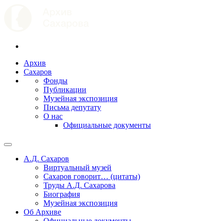
Архив
Сахаров
Фонды
Публикации
Музейная экспозиция
Письма депутату
О нас
Официальные документы
А.Д. Сахаров
Виртуальный музей
Сахаров говорит… (цитаты)
Труды А.Д. Сахарова
Биография
Музейная экспозиция
Об Архиве
Официальные документы