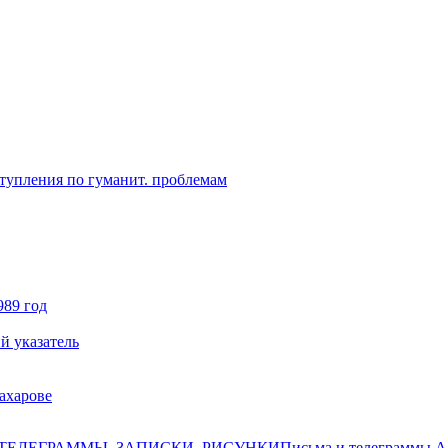
ступления по гуманит. проблемам
989 год
й указатель
ахарове
ТЕЛЕГРАММЫ, ЗАПИСКИ, РИСУНКИ
Письма и телеграммы А