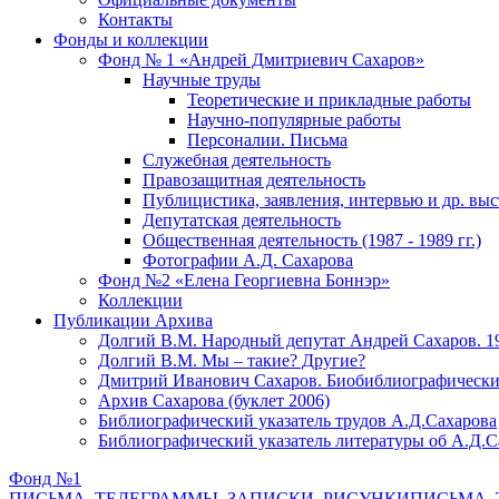
Контакты
Фонды и коллекции
Фонд № 1 «Андрей Дмитриевич Сахаров»
Научные труды
Теоретические и прикладные работы
Научно-популярные работы
Персоналии. Письма
Служебная деятельность
Правозащитная деятельность
Публицистика, заявления, интервью и др. вы
Депутатская деятельность
Общественная деятельность (1987 - 1989 гг.)
Фотографии А.Д. Сахарова
Фонд №2 «Елена Георгиевна Боннэр»
Коллекции
Публикации Архива
Долгий В.М. Народный депутат Андрей Сахаров. 1
Долгий В.М. Мы – такие? Другие?
Дмитрий Иванович Сахаров. Биобиблиографически
Архив Сахарова (буклет 2006)
Библиографический указатель трудов А.Д.Сахарова
Библиографический указатель литературы об А.Д.С
Фонд №1
ПИСЬМА, ТЕЛЕГРАММЫ, ЗАПИСКИ, РИСУНКИ
ПИСЬМА, 