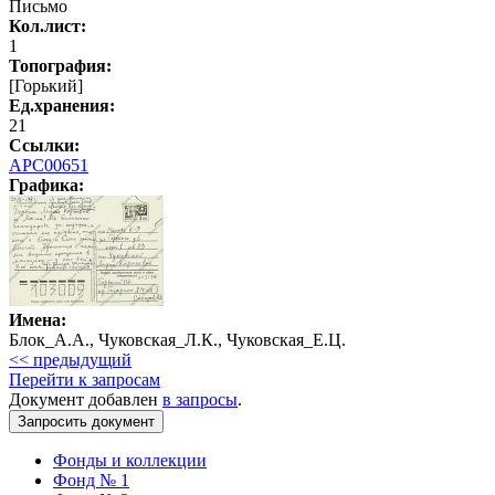
Письмо
Кол.лист:
1
Топография:
[Горький]
Ед.хранения:
21
Ссылки:
АРС00651
Графика
:
Имена:
Блок_А.А., Чуковская_Л.К., Чуковская_Е.Ц.
<< предыдущий
Перейти к запросам
Документ добавлен
в запросы
.
Фонды и коллекции
Фонд № 1