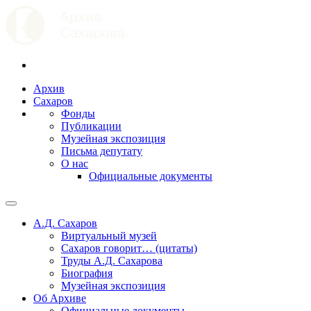
Архив
Сахаров
Фонды
Публикации
Музейная экспозиция
Письма депутату
О нас
Официальные документы
А.Д. Сахаров
Виртуальный музей
Сахаров говорит… (цитаты)
Труды А.Д. Сахарова
Биография
Музейная экспозиция
Об Архиве
Официальные документы