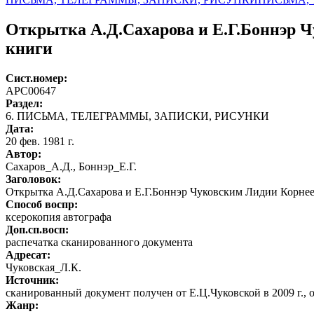
Открытка А.Д.Сахарова и Е.Г.Боннэр Ч
книги
Сист.номер:
АРС00647
Раздел:
6. ПИСЬМА, ТЕЛЕГРАММЫ, ЗАПИСКИ, РИСУНКИ
Дата:
20 фев. 1981 г.
Автор
:
Сахаров_А.Д., Боннэр_Е.Г.
Заголовок:
Открытка А.Д.Сахарова и Е.Г.Боннэр Чуковским Лидии Корнее
Способ воспр:
ксерокопия автографа
Доп.сп.восп:
распечатка сканированного документа
Адресат:
Чуковская_Л.К.
Источник:
сканированный документ получен от Е.Ц.Чуковской в 2009 г.,
Жанр: