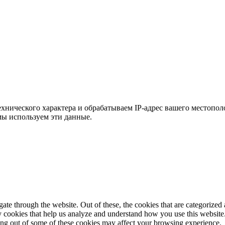
хнического характера и обрабатываем IP-адрес вашего местополо
мы используем эти данные.
e through the website. Out of these, the cookies that are categorized a
rty cookies that help us analyze and understand how you use this websit
ting out of some of these cookies may affect your browsing experience.