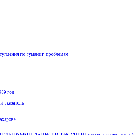
ступления по гуманит. проблемам
989 год
й указатель
ахарове
ТЕЛЕГРАММЫ, ЗАПИСКИ, РИСУНКИ
Письма и телеграммы А