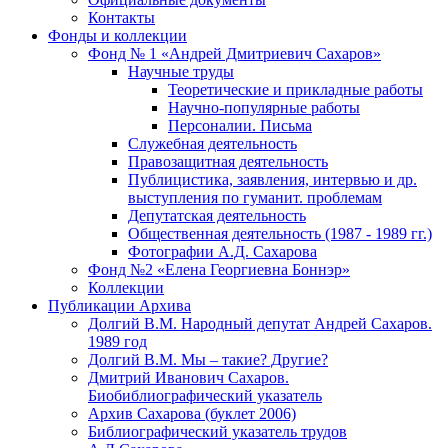
Контакты
Фонды и коллекции
Фонд № 1 «Андрей Дмитриевич Сахаров»
Научные труды
Теоретические и прикладные работы
Научно-популярные работы
Персоналии. Письма
Служебная деятельность
Правозащитная деятельность
Публицистика, заявления, интервью и др.
выступления по гуманит. проблемам
Депутатская деятельность
Общественная деятельность (1987 - 1989 гг.)
Фотографии А.Д. Сахарова
Фонд №2 «Елена Георгиевна Боннэр»
Коллекции
Публикации Архива
Долгий В.М. Народный депутат Андрей Сахаров.
1989 год
Долгий В.М. Мы – такие? Другие?
Дмитрий Иванович Сахаров.
Биобиблиографический указатель
Архив Сахарова (буклет 2006)
Библиографический указатель трудов