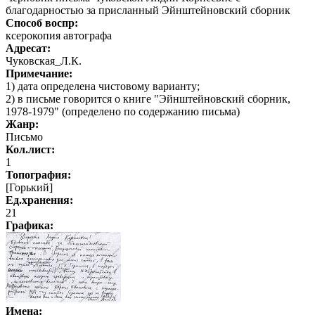
благодарностью за присланный Эйнштейновский сборник
Способ воспр:
ксерокопия автографа
Адресат:
Чуковская_Л.К.
Примечание:
1) дата определена чистовому варианту;
2) в письме говорится о книге "Эйнштейновский сборник,
1978-1979" (определено по содержанию письма)
Жанр:
Письмо
Кол.лист:
1
Топография:
[Горький]
Ед.хранения:
21
Графика
:
Имена: