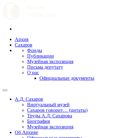
Архив
Сахаров
Фонды
Публикации
Музейная экспозиция
Письма депутату
О нас
Официальные документы
А.Д. Сахаров
Виртуальный музей
Сахаров говорит… (цитаты)
Труды А.Д. Сахарова
Биография
Музейная экспозиция
Об Архиве
Официальные документы